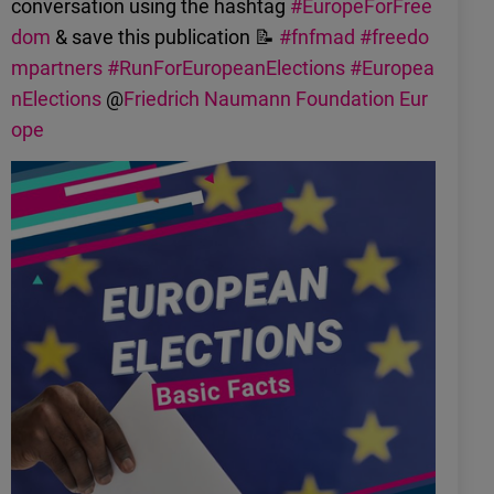
conversation using the hashtag
#EuropeForFree
dom
& save this publication 📝
#fnfmad
#freedo
mpartners
#RunForEuropeanElections
#Europea
nElections
@
Friedrich Naumann Foundation Eur
ope