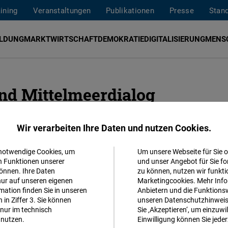
aining
Veranstaltungen
Publikationen
Presse
Stan
ILDUNG
MARKTWIRTSCHAFT
DEMOKRATIE
DIGITALISIERUNG
MENS
und Mittelmeerdialog
een in Südeuropa ein und stärkt den politischen Dialog z
Wir verarbeiten Ihre Daten und nutzen Cookies.
n und Organisationen aus der Zivilgesellschaft in Spanien, 
et sich das Projektbüro dem strategischen interregionale
 notwendige Cookies, um
Um unsere Webseite für Sie o
Akzeptieren
n Funktionen unserer
und unser Angebot für Sie fo
Sicherheit oder Migration.
önnen. Ihre Daten
zu können, nutzen wir funkti
Matomo
nur auf unseren eigenen
Marketingcookies. Mehr Info
ation finden Sie in unseren
Anbietern und die Funktionsw
g in Spanien wurde am 31. Dezember 2024 geschlossen
in Ziffer 3. Sie können
unseren Datenschutzhinweisen
Facebook
 mehr aktualisiert. Für weitere Informationen wenden S
nur im technisch
Sie ‚Akzeptieren‘, um einzuwil
Embed
nutzen.
Einwilligung können Sie jeder