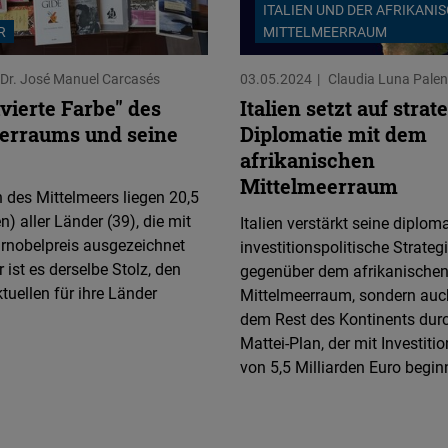
ITALIEN UND DER AFRIKANI
R
MITTELMEERRAUM
Dr. José Manuel Carcasés
03.05.2024
Claudia Luna Palen
ivierte Farbe" des
Italien setzt auf strat
erraums und seine
Diplomatie mit dem
afrikanischen
Mittelmeerraum
 des Mittelmeers liegen 20,5
n) aller Länder (39), die mit
Italien verstärkt seine diplom
urnobelpreis ausgezeichnet
investitionspolitische Strateg
 ist es derselbe Stolz, den
gegenüber dem afrikanische
ktuellen für ihre Länder
Mittelmeerraum, sondern au
dem Rest des Kontinents dur
Mattei-Plan, der mit Investiti
von 5,5 Milliarden Euro begin