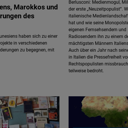
Berlusconi: Medienmogul, Mil
Flickr
liens, Marokkos und
der erste „Neuzeitpopulist“. W
Embed
erungen des
italienische Medienlandschaf
hat und wie seine Monopolste
Newsletter2go
eigenen Fernsehsendern und
Embed
Tunesiens haben sich zu einer
Radiosendern ihn zu einem d
rojekte in verschiedenen
mächtigsten Männern Italien
derungen zu begegnen, mit
Auch über ein Jahr nach sei
Podigee
in Italien die Pressefreiheit v
Embed
Rechtspopulisten missbrauch
teilweise bedroht.
D.Vinci
Embed
Typeform
Embed