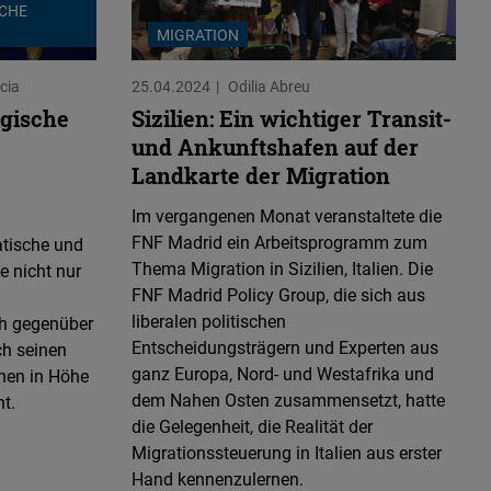
SCHE
MIGRATION
cia
25.04.2024
Odilia Abreu
egische
Sizilien: Ein wichtiger Transit-
und Ankunftshafen auf der
Landkarte der Migration
Im vergangenen Monat veranstaltete die
FNF Madrid ein Arbeitsprogramm zum
atische und
Thema Migration in Sizilien, Italien. Die
ie nicht nur
FNF Madrid Policy Group, die sich aus
n
liberalen politischen
ch gegenüber
Entscheidungsträgern und Experten aus
ch seinen
ganz Europa, Nord- und Westafrika und
onen in Höhe
dem Nahen Osten zusammensetzt, hatte
nt.
die Gelegenheit, die Realität der
Migrationssteuerung in Italien aus erster
Hand kennenzulernen.