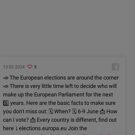
13.03.2024
3
📣 The European elections are around the corner
📣 There is very little time left to decide who will
make up the European Parliament for the next
5️⃣ years. Here are the basic facts to make sure
you don't miss out: 🗓️ When? 🗓️ 6-9 June 📩 How
can I vote? 📩 Every country is different, find out
here ⤵️ elections.europa.eu Join the