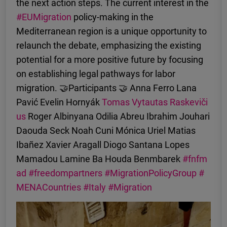
the next action steps. The current interest in the
#EUMigration
policy-making in the
Mediterranean region is a unique opportunity to
relaunch the debate, emphasizing the existing
potential for a more positive future by focusing
on establishing legal pathways for labor
migration. 🤝Participants 🤝 Anna Ferro Lana
Pavić Evelin Hornyák
Tomas Vytautas Raskeviči
us
Roger Albinyana Odilia Abreu Ibrahim Jouhari
Daouda Seck Noah Cuni Mónica Uriel Matias
Ibañez Xavier Aragall Diogo Santana Lopes
Mamadou Lamine Ba Houda Benmbarek
#fnfm
ad
#freedompartners
#MigrationPolicyGroup
#
MENACountries
#Italy
#Migration