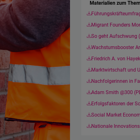
Materialien zum Them
Führungskräfteumfra
Migrant Founders Mon
So geht Aufschwung 
Wachstumsbooster Ar
Friedrich A. von Hay
Marktwirtschaft und 
Nachfolgerinnen in F
Adam Smith @300 (P
Erfolgsfaktoren der S
Social Market Econo
Nationale Innovation