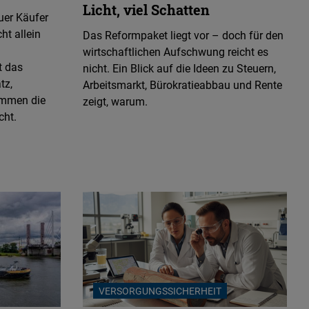
Licht, viel Schatten
ungsmarkt (PDF)
uer Käufer
ht allein
Das Reformpaket liegt vor – doch für den
n Europa (PDF)
wirtschaftlichen Aufschwung reicht es
reichbar? (PDF)
t das
nicht. Ein Blick auf die Ideen zu Steuern,
tz,
Arbeitsmarkt, Bürokratieabbau und Rente
 (PDF)
ommen die
zeigt, warum.
cht.
VERSORGUNGSSICHERHEIT