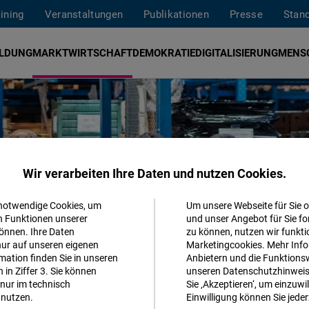
aining
Veranstaltungen
Publikationen
Presse
Stan
ILDUNG
MARKTWIRTSCHAFT
DEMOKRATIE
DIGITALISIERUNG
MENS
Wir verarbeiten Ihre Daten und nutzen Cookies.
 notwendige Cookies, um
Um unsere Webseite für Sie o
Akzeptieren
n Funktionen unserer
und unser Angebot für Sie fo
önnen. Ihre Daten
zu können, nutzen wir funkti
Matomo
nur auf unseren eigenen
Marketingcookies. Mehr Info
ation finden Sie in unseren
Anbietern und die Funktionsw
in Ziffer 3. Sie können
unseren Datenschutzhinweisen
Facebook
nur im technisch
Sie ‚Akzeptieren‘, um einzuwil
Embed
nutzen.
Einwilligung können Sie jeder