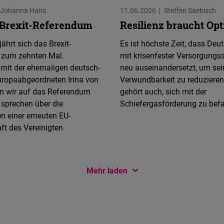
Johanna Hans
11.06.2026
Steffen Saebisch
 Brexit-Referendum
Resilienz braucht Op
ährt sich das Brexit-
Es ist höchste Zeit, dass Deu
zum zehnten Mal.
mit krisenfester Versorgungss
it der ehemaligen deutsch-
neu auseinandersetzt, um sei
uropaabgeordneten Irina von
Verwundbarkeit zu reduziere
en wir auf das Referendum
gehört auch, sich mit der
 sprechen über die
Schiefergasförderung zu bef
n einer erneuten EU-
ft des Vereinigten
Mehr laden