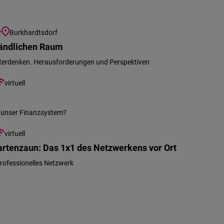
r
Burkhardtsdorf
ländlichen Raum
iterdenken. Herausforderungen und Perspektiven
virtuell
 unser Finanzsystem?
virtuell
rtenzaun: Das 1x1 des Netzwerkens vor Ort
 professionelles Netzwerk