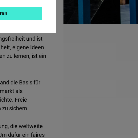
 Wohlstand
ren
gsfreiheit und ist
heit, eigene Ideen
n zu lernen, ist ein
and die Basis für
markt als
ichte. Freie
 zu sichern.
ung, die weltweite
Um dafür ein faires