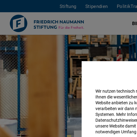
Stiftung
Stipendien
PolitikTr
B
Direkt
zum
Inhalt
Wir nutzen technisch
Ihnen die wesentliche
Website anbieten zu k
verarbeiten wir dann 
Systemen. Mehr Inform
Datenschutzhinweisen 
unsere Website damit 
notwendigen Umfang 