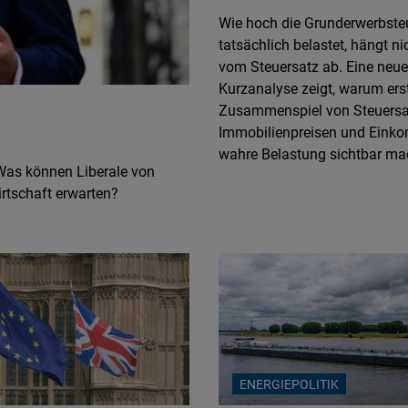
Die Lage auf dem Wohn
Wie hoch die Grunderwerbste
tatsächlich belastet, hängt nic
Wohneigentumspolitik i
vom Steuersatz ab. Eine neue
Wird Wohneigentum uner
Kurzanalyse zeigt, warum ers
Zusammenspiel von Steuersa
Zukunft der Innenstädte
Immobilienpreisen und Eink
wahre Belastung sichtbar ma
Was können Liberale von
rtschaft erwarten?
ENERGIEPOLITIK