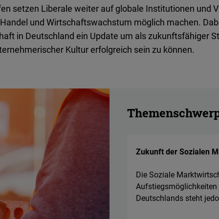
Flickr
en setzen Liberale weiter auf globale Institutionen und 
Embed
 Handel und Wirtschaftswachstum möglich machen. Dabe
haft in Deutschland ein Update um als zukunftsfähiger St
Newsletter2go
ernehmerischer Kultur erfolgreich sein zu können.
Embed
Podigee
Embed
Themenschwerp
D.Vinci
Embed
Zukunft der Sozialen M
Typeform
Die Soziale Marktwirtsch
Embed
Aufstiegsmöglichkeiten
Deutschlands steht jed