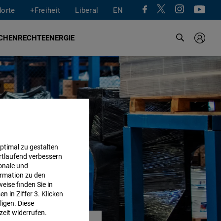
dorte
+Freiheit
Liberal
EN
CHENRECHTE
ENERGIE
ptimal zu gestalten
rtlaufend verbessern
onale und
rmation zu den
eise finden Sie in
 in Ziffer 3. Klicken
ligen. Diese
zeit widerrufen.