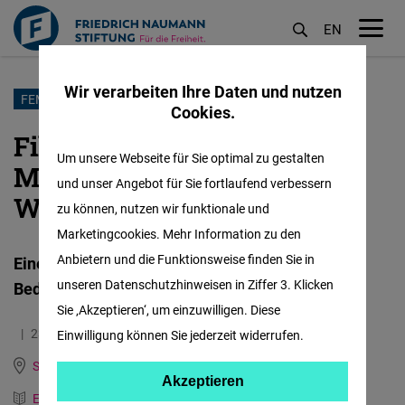
EN
M
öf
Wir verarbeiten Ihre Daten und nutzen
Direkt
FEMALE FORWARD
Cookies.
zum
Filmemacherinnen im
Inhalt
Um unsere Webseite für Sie optimal zu gestalten
Mittelmeerraum, steigende
und unser Angebot für Sie fortlaufend verbessern
Werte
zu können, nutzen wir funktionale und
Marketingcookies. Mehr Information zu den
Anbietern und die Funktionsweise finden Sie in
Eine neue Perspektive, die immer mehr an
unseren Datenschutzhinweisen in Ziffer 3. Klicken
Bedeutung gewinnt
Sie ‚Akzeptieren‘, um einzuwilligen. Diese
23.05.2023
4.4 Minuten
Einwilligung können Sie jederzeit widerrufen.
Spain, Italy, Portugal and Mediterranean Dialogue
Akzeptieren
Akzeptieren
Englisch
Spanisch