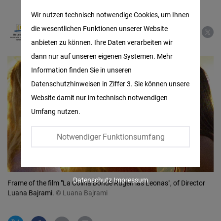
Matomo
Wir nutzen technisch notwendige Cookies, um Ihnen
Three Cultures Foundation of the
die wesentlichen Funktionen unserer Website
Facebook
Mediterranean
anbieten zu können. Ihre Daten verarbeiten wir
Embed
dann nur auf unseren eigenen Systemen. Mehr
Information finden Sie in unseren
Twitter
Datenschutzhinweisen in Ziffer 3. Sie können unsere
Embed
Website damit nur im technisch notwendigen
Umfang nutzen.
Instagram
Embed
Notwendiger Funktionsumfang
Youtube
Embed
Datenschutz
Impressum
Frame of the film "La Colina Donde Rugen las Leonas", of Director
Luana Bajrami.
© Luana Bajrami
Google
Maps