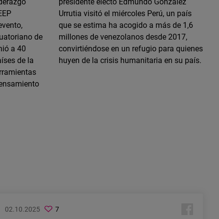
iderazgo
presidente electo Edmundo González
IEEP
Urrutia visitó el miércoles Perú, un país
evento,
que se estima ha acogido a más de 1,6
cuatoriano de
millones de venezolanos desde 2017,
nió a 40
convirtiéndose en un refugio para quienes
íses de la
huyen de la crisis humanitaria en su país.
erramientas
 pensamiento
02.10.2025
7