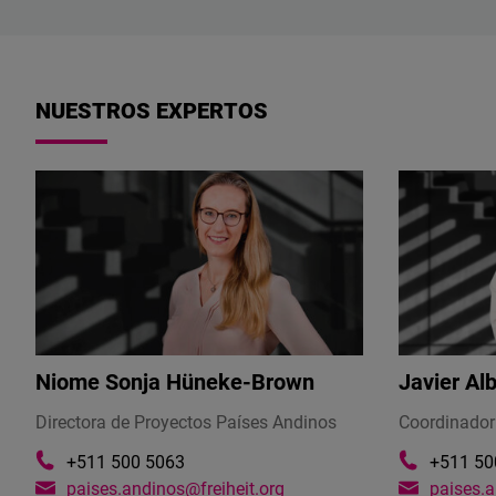
NUESTROS EXPERTOS
Niome Sonja Hüneke-Brown
Javier Al
Directora de Proyectos Países Andinos
Coordinador
+511 500 5063
+511 50
paises.andinos@freiheit.org
paises.a