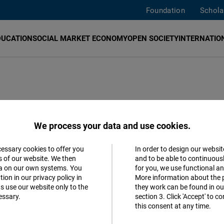
Foundation
Schola
DUCATION
SOCIAL MARKET ECONOMY
OPEN SOCIETY
INTERNATION
Naumann para la Libertad desarrolla sus actividades en P
We process your data and use cookies.
s socios de la fundación, organizaciones o individuos, se
ndedoras.
cessary cookies to offer you
In order to design our websit
Accept
s of our website. We then
and to be able to continuous
ta on our own systems. You
for you, we use functional a
Matomo
ion in our privacy policy in
More information about the 
s use our website only to the
they work can be found in our
essary.
section 3. Click 'Accept' to 
Facebook
this consent at any time.
Embed