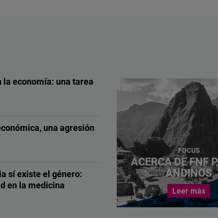
 la economía: una tarea
ward
económica, una agresión
ORWARD
FOCUS
ACERCA DE FNF P
ANDINOS
ia sí existe el género:
d en la medicina
Leer más
ward