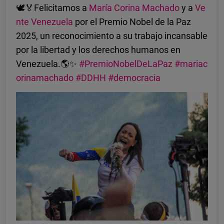
🕊️🏅Felicitamos a
María Corina Machado
y a
Ve
nte Venezuela
por el Premio Nobel de la Paz
2025, un reconocimiento a su trabajo incansable
por la libertad y los derechos humanos en
Venezuela.🌎✨
#PremioNobelDeLaPaz
#mariac
orinamachado
#DDHH
#democracia