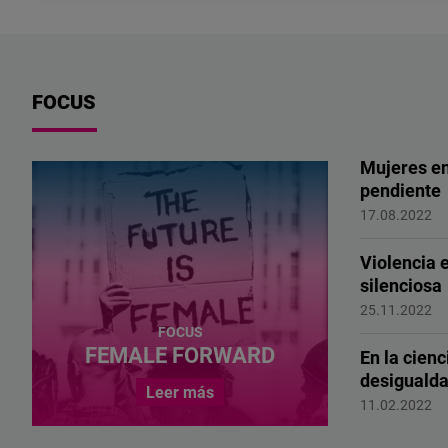
enfrentar
los
desafíos
del
FOCUS
futuro.
Mujeres en
pendiente
Female For
17.08.2022
Violencia 
silenciosa
FEMALE F
25.11.2022
FOCUS
FEMALE FORWARD
En la cienc
desigualda
Leer más
Female For
11.02.2022