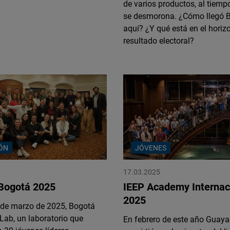
de varios productos, al tiem
Flickr
se desmorona. ¿Cómo llegó B
Embed
aquí? ¿Y qué está en el horizo
resultado electoral?
Newsletter2go
Embed
Podigee
Embed
D.Vinci
ÓN
JÓVENES
Embed
17.03.2025
Typeform
 Bogotá 2025
IEEP Academy Internac
Embed
2025
6 de marzo de 2025, Bogotá
Lab, un laboratorio que
En febrero de este año Guaya