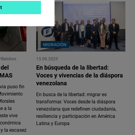
t
MIGRACIÓN
illalobos
15.08.2025
 del
En búsqueda de la libertad:
l MAS
Voces y vivencias de la diáspora
venezolana
via puso fin
 Movimiento
En busca de la libertad: migrar es
Morales
transformar. Voces desde la diáspora
e a la
venezolana que redefinen ciudadanía,
este vive
resiliencia y participación en América
económica
Latina y Europa
 y la escasez