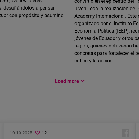
 30 jóvenes líderes
convirtió en el epicentro del l
, desafiándolos a pensar
juvenil con la realización de 
ctuar con propósito y asumir el
Academy Internacional. Este 
organizado por el Instituto E
Economía Política (IEEP), reu
jóvenes de Ecuador y otros pa
región, quienes obtuvieron h
concretas para fortalecer el
crítico y la acción
Load more
10.10.2025
12