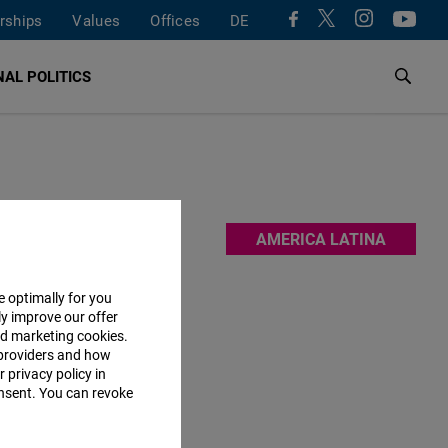
rships
Values
Offices
DE
AL POLITICS
erú, Chile,
AMERICA LATINA
 busca
e optimally for you
ly improve our offer
nd marketing cookies.
providers and how
 privacy policy in
consent. You can revoke