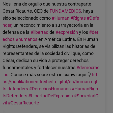
Nos llena de orgullo que nuestra contraparte
César Ricaurte, CEO de
FUNDAMEDIOS
, haya
sido seleccionado como
#Human
#Rights
#Defe
nder
, un reconocimiento a su trayectoria en la
defensa de la
#libertad
de
#expresión
y los
#der
echos
#humanos
en América Latina. En Human
Rights Defenders, se visibilizan las historias de
representantes de la sociedad civil que, como
César, dedican su vida a proteger derechos
fundamentales y fortalecer nuestras
#democrac
ias
. Conoce más sobre esta iniciativa aquí 👇
htt
ps://publikationen.freiheit.digital/en/human-righ
ts-defenders
#DerechosHumanos
#HumanRigh
tsDefenders
#LibertadDeExpresión
#SociedadCi
vil
#CésarRicaurte