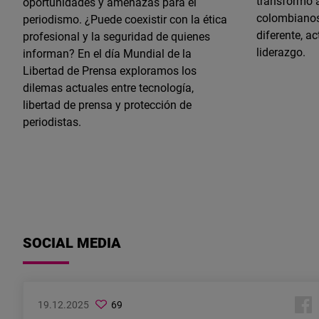
transformó a
oportunidades y amenazas para el
colombianos
periodismo. ¿Puede coexistir con la ética
diferente, a
profesional y la seguridad de quienes
liderazgo.
informan? En el día Mundial de la
Libertad de Prensa exploramos los
dilemas actuales entre tecnología,
libertad de prensa y protección de
periodistas.
INNOVACIÓN
Cargar más
29.10.2024
SIDEI
2024
VENEZUELA
SOCIAL MEDIA
resaltó
EDUCACIÓN
DIVERSIDAD
MEDIOS DE COMUNICACIÓN
PERIODISMO
ECONOMÍA
LIBERAL INTERNATIONAL
la
09.01.2025
Karl-Heinz Paqué
educación
23.12.2024
20.12.2024
17.12.2024
11.12.2024
03.12.2024
02.12.2024
¿Un "defraudador
19.12.2025
69
Lanzamiento de la cuarta
Primer Summit de la
Fundamedios y Fundación
Talleres "Cápsula va a la
IEEP Academy
Futuro de la libertad: El
en
electoral" como