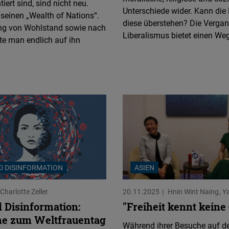
iert sind, sind nicht neu.
Flickr
Unterschiede wider. Kann die
seinen „Wealth of Nations“.
Embed
diese überstehen? Die Vergan
ung von Wohlstand sowie nach
Liberalismus bietet einen We
llte man endlich auf ihn
Newsletter2go
Embed
Podigee
Embed
D.Vinci
Embed
D DISINFORMATION
ASIEN
Typeform
Embed
Charlotte Zeller
20.11.2025
Hnin Wint Naing
Y
 Disinformation:
"Freiheit kennt keine
e zum Weltfrauentag
Während ihrer Besuche auf d