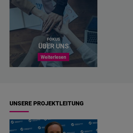
Gerechtigkeit
und
Rechtsstaatlichkeit
auf
den
FOKUS
Philippinen.
ÜBER UNS
Weiterlesen
UNSERE PROJEKTLEITUNG