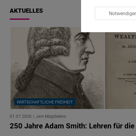
AKTUELLES
Notwendige
WIRTSCHAFTLICHE FREIHEIT
01.07.2026
Jam Magdaleno
250 Jahre Adam Smith: Lehren für die 