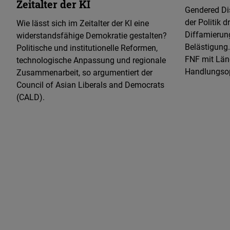
Zeitalter der KI
Gendered Di
der Politik 
Wie lässt sich im Zeitalter der KI eine
Diffamierun
widerstandsfähige Demokratie gestalten?
Belästigung.
Politische und institutionelle Reformen,
FNF mit Län
technologische Anpassung und regionale
Handlungsop
Zusammenarbeit, so argumentiert der
Council of Asian Liberals and Democrats
(CALD).
PHILIPPINEN
Mehr laden
18.11.2023
Dr. Almut Besold
Sieg
für