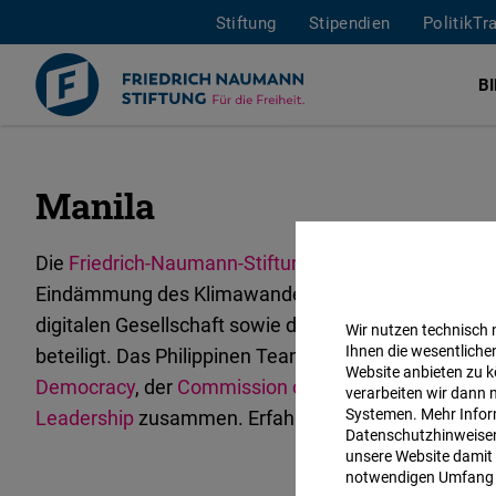
Stiftung
Stipendien
PolitikTr
B
Manila
Direkt
zum
Inhalt
Die
Friedrich-Naumann-Stiftung für die Freiheit
förde
Eindämmung des Klimawandels. Das FNF-Büro in den P
digitalen Gesellschaft sowie der sozialen Marktwirts
Wir nutzen technisch
Ihnen die wesentliche
beteiligt. Das Philippinen Team der Stiftung arbeite
Website anbieten zu k
Democracy
, der
Commission on Human Rights - Phil
verarbeiten wir dann 
Systemen. Mehr Inform
Leadership
zusammen. Erfahren Sie mehr über uns
Datenschutzhinweisen 
unsere Website damit 
notwendigen Umfang 