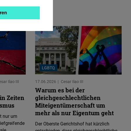
ren
LGBTQ
sar Ilao III
17.06.2026
Cesar Ilao III
Warum es bei der
in Zeiten
gleichgeschlechtlichen
ismus
Miteigentümerschaft um
mehr als nur Eigentum geht
ht nur um
tiefgreifende
Der Oberste Gerichtshof hat kürzlich
iale
entschieden, dass gleichgeschlechtliche