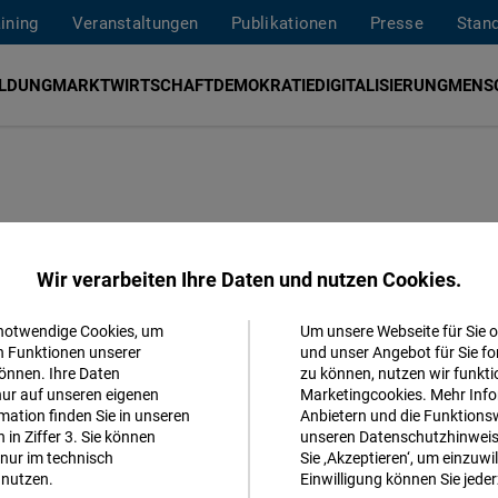
aining
Veranstaltungen
Publikationen
Presse
Stan
ILDUNG
MARKTWIRTSCHAFT
DEMOKRATIE
DIGITALISIERUNG
MENS
rt Demokratie, Menschenrechte, wirtschaftliche Freiheit 
Wir verarbeiten Ihre Daten und nutzen Cookies.
hilippinen fokussiert sich auf die Förderung einer off
chaft. Sie ist auch an der Entwicklung innovativer Instru
 notwendige Cookies, um
Um unsere Webseite für Sie o
Akzeptieren
n Funktionen unserer
und unser Angebot für Sie fo
t mit lokalen Organisationen wie dem
Center for Liberalis
önnen. Ihre Daten
zu können, nutzen wir funkti
Matomo
ippines
,
Rappler
, der
Philippine Economic Society
und
Imp
nur auf unseren eigenen
Marketingcookies. Mehr Info
ation finden Sie in unseren
Anbietern und die Funktionsw
ere
Arbeit
:
Schreiben Sie uns
und lernen Sie unser
Team
k
in Ziffer 3. Sie können
unseren Datenschutzhinweisen
Facebook
nur im technisch
Sie ‚Akzeptieren‘, um einzuwil
Embed
nutzen.
Einwilligung können Sie jeder