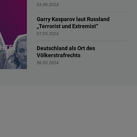
Max-Stadler-Medaille
03.09.2024
Garry Kasparov laut Russland
„Terrorist und Extremist“
Menschenrechte
07.03.2024
HTE
Deutschland als Ort des
Völkerstrafrechts
Völkerstrafrecht
06.03.2024