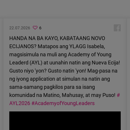
22.07.2026
6
HANDA NA BA KAYO, KABATAANG NOVO
ECIJANOS? Matapos ang YLAGG Isabela,
magsisimula na muli ang Academy of Young
Leaderd (AYL) at uunahin natin ang Nueva Ecija!
Gusto niyo 'yon? Gusto natin 'yon! Mag-pasa na
ng iyong application at simulan na natin ang
sama-samang pagkilos para sa isang
komunidad na Matino, Mahusay, at may Puso!
#
AYL2026
#AcademyofYoungLeaders