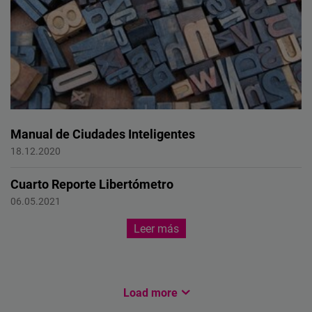
Manual de Ciudades Inteligentes
Smart Cities
18.12.2020
Cuarto Reporte Libertómetro
Libertómetro
06.05.2021
Leer más
Load more