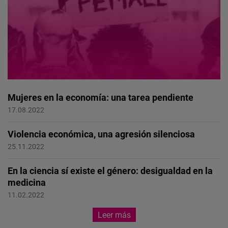
Mujeres en la economía: una tarea pendiente
Female Forward
17.08.2022
Violencia económica, una agresión silenciosa
FEMALE FORWARD
25.11.2022
En la ciencia sí existe el género: desigualdad en la
medicina
Female Forward
11.02.2022
Leer más