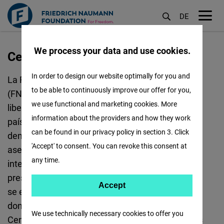
DE
M
öf
We process your data and use cookies.
Centroamérica
Pasar
al
In order to design our website optimally for you and
La Fundación Friedrich Naumann para la Libertad
contenido
to be able to continuously improve our offer for you,
(FNF) es la fundación alemana para la política
principal
we use functional and marketing cookies. More
liberal creada en 1958. La labor de la FNF en 60
information about the providers and how they work
países del mundo se basa en la formación
can be found in our privacy policy in section 3. Click
democrática de ciudadanos responsables, la
'Accept' to consent. You can revoke this consent at
asesoría política de líderes y el diálogo político
any time.
internacional. En Centroamérica la FNF tiene
presencia desde hace más de 35 años. Su sede
Accept
Accept
se encuentra en Ciudad de Guatemala, desde
Matomo
donde se coordina la labor de la Alianza para
We use technically necessary cookies to offer you
Centroamérica que agrupa a los think-tanks, a las