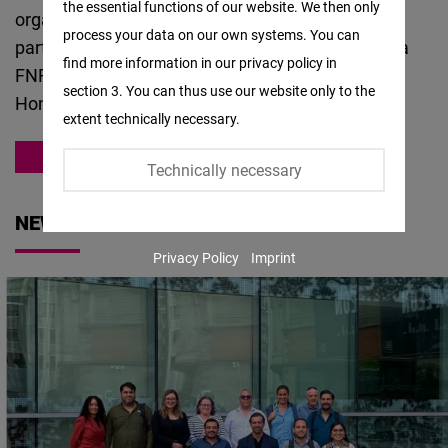
the essential functions of our website. We then only
Facebook
organizaciones de la sociedad civil, así como a
process your data on our own systems. You can
Embed
partidos políticos de corte liberal, con los cuales la
find more information in our privacy policy in
FNF coopera en Guatemala, El Salvador,
section 3. You can thus use our website only to the
Twitter
Honduras, Nicaragua, Costa Rica y Panamá.
extent technically necessary.
Embed
AMERICA LATINA
Technically necessary
Instagram
Embed
NEWS
Privacy Policy
Imprint
Youtube
Embed
Google
Maps
Embed