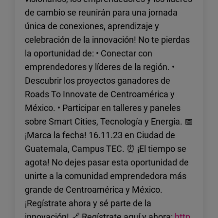
democracia en el país. En una
de Ciudades Inteligentes de la
alejado de su naturaleza que se
región y sus alianzas de larga
de sucesión,
de cambio se reunirán para una jornada
resolución recientemente
Fundación Friedrich Naumann,
consideraba por entonces, más
data con Occidente.
la presión
única de conexiones, aprendizaje y
aprobada, el Parlamento
la movilidad debe estar centrada
bien, sumisa. De a poco, las
internacional
celebración de la innovación! No te pierdas
condenó las descalificaciones
en la persona, es decir, en los
sociedades han ido entendiendo
y el papel de
arbitrarias de candidatos y la
ciudadanos como usuarios. Por
que la frase resume más bien lo
la oportunidad de: • Conectar con
Europa en un
interferencia del régimen de
ello, desde nuestra perspectiva
que no debemos hacer: guardar
emprendedores y líderes de la región. •
momento
Maduro en el proceso electoral.
una ciudad inteligente es aquella
silencio.
político
Descubrir los proyectos ganadores de
con planes y estrategias
crítico.
Roads To Innovate de Centroamérica y
inteligentes de movilidad que
México. • Participar en talleres y paneles
minimizan el tiempo, como el
sobre Smart Cities, Tecnología y Energía. 📅
recurso más
preciado de las personas, los
¡Marca la fecha! 16.11.23 en Ciudad de
costos de los recorridos diarios,
Guatemala, Campus TEC. ⏰ ¡El tiempo se
así como la energía y los efectos
agota! No dejes pasar esta oportunidad de
que se generan por emisiones de
unirte a la comunidad emprendedora más
los medios de transporte.
grande de Centroamérica y México.
¡Regístrate ahora y sé parte de la
innovación! 🔗 Regístrate aquí y ahora:
http