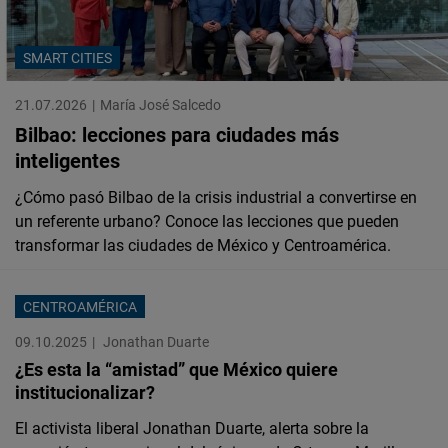
Cloudinary
SMART CITIES
Flickr
Embed
21.07.2026
María José Salcedo
Bilbao: lecciones para ciudades más
Newsletter2go
inteligentes
Embed
¿Cómo pasó Bilbao de la crisis industrial a convertirse en
un referente urbano? Conoce las lecciones que pueden
Podigee
transformar las ciudades de México y Centroamérica.
Embed
CENTROAMÉRICA
D.Vinci
09.10.2025
Jonathan Duarte
Embed
¿Es esta la “amistad” que México quiere
institucionalizar?
Typeform
El activista liberal Jonathan Duarte, alerta sobre la
Embed