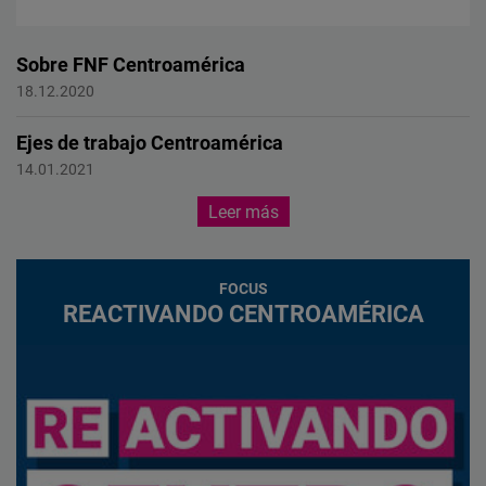
Sobre FNF Centroamérica
Centroamérica
18.12.2020
Ejes de trabajo Centroamérica
Centroamérica
14.01.2021
Leer más
FOCUS
REACTIVANDO CENTROAMÉRICA