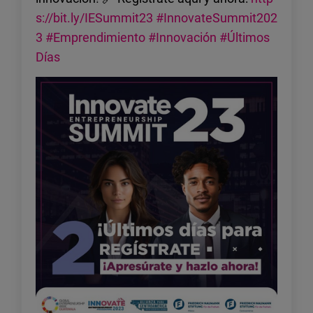
s://bit.ly/IESummit23
#InnovateSummit202
3
#Emprendimiento
#Innovación
#Últimos
Días