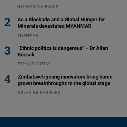
ENTREPRENEURSHIP
31.07.2026
As a Blockade and a Global Hunger for
Minerals devastated MYANMAR
MYANMAR
04.08.2026
“Ethnic politics is dangerous” – Dr Allan
Boesak
ETHNOPOLITICS
23.07.2026
Zimbabwe’s young innovators bring home
grown breakthroughs to the global stage
BREAKING BARRIERS
04.08.2026