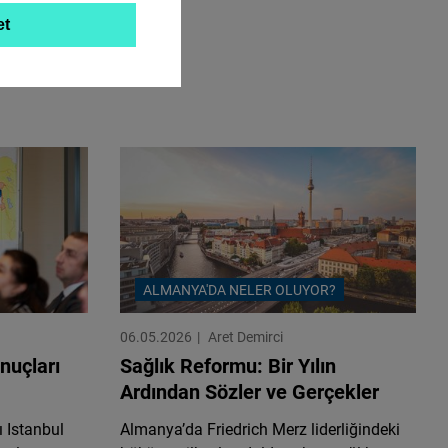
et
ALMANYA'DA NELER OLUYOR?
06.05.2026
Aret Demirci
nuçları
Sağlık Reformu: Bir Yılın
Ardından Sözler ve Gerçekler
 Istanbul
Almanya’da Friedrich Merz liderliğindeki