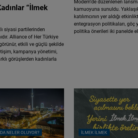
Modern’de düzenlenen lansm
Flickr
Kadınlar “İlmek
kamuoyuna sunuldu. Yaklaşı
Embed
katılımcının yer aldığı etkinlik
entegrasyon politikaları, göç 
lı siyasi partilerinden
Newsletter2go
politika önerileri iki panelde el
ıdır. Alliance of Her Türkiye
Embed
örünür, etkili ve güçlü şekilde
letişim, kampanya yönetimi,
Podigee
arklı görüşlerden kadınlarla
Embed
D.Vinci
Embed
Typeform
Embed
DA NELER OLUYOR?
İLMEK İLMEK