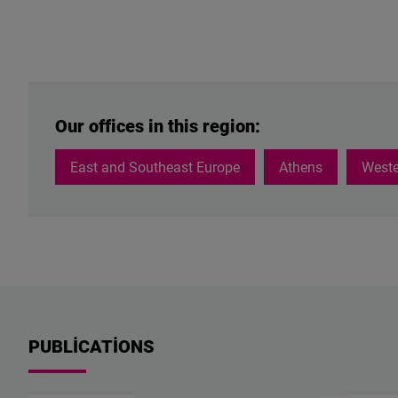
Our offices in this region:
East and Southeast Europe
Athens
Weste
PUBLICATIONS