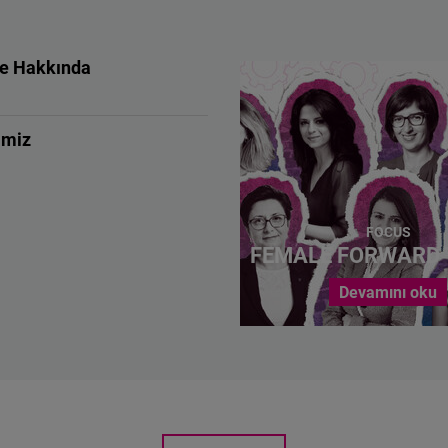
ye Hakkında
imiz
FOCUS
FEMALE FORWARD 
Devamını oku