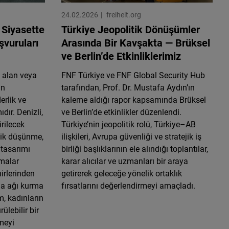
24.02.2026
freiheit.org
 Siyasette
Türkiye Jeopolitik Dönüşümler
vuruları
Arasında Bir Kavşakta — Brüksel
ve Berlin’de Etkinliklerimiz
l alan veya
FNF Türkiye ve FNF Global Security Hub
in
tarafından, Prof. Dr. Mustafa Aydın’ın
erlik ve
kaleme aldığı rapor kapsamında Brüksel
ır. Denizli,
ve Berlin’de etkinlikler düzenlendi.
irilecek
Türkiye’nin jeopolitik rolü, Türkiye–AB
ejik düşünme,
ilişkileri, Avrupa güvenliği ve stratejik iş
tasarımı
birliği başlıklarının ele alındığı toplantılar,
malar
karar alıcılar ve uzmanları bir araya
hirlerinden
getirerek geleceğe yönelik ortaklık
ma ağı kurma
fırsatlarını değerlendirmeyi amaçladı.
m, kadınların
ülebilir bir
meyi