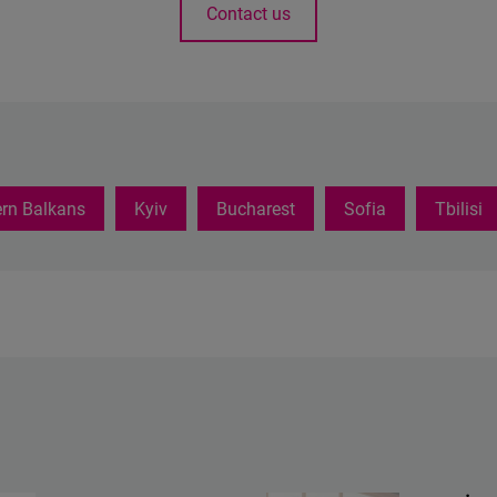
Contact us
rn Balkans
Kyiv
Bucharest
Sofia
Tbilisi