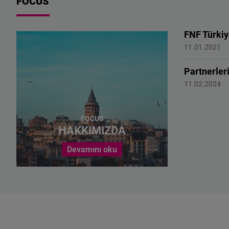
FOCUS
görüşlerini ve politika
önerilerini bir araya
getiriyor.
FNF Türki
11.01.2021
Partnerler
Partnerler
11.02.2024
FOCUS
HAKKIMIZDA
Devamını oku