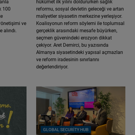
anla
hükümet ilk yılını doldururken sağlık
k 100
reformu, sosyal devletin geleceği ve artan
te
maliyetler siyasetin merkezine yerleşiyor.
yönetişimi ve
Koalisyonun reform söylemi ile toplumsal
e alındı.
gerçeklik arasındaki mesafe büyürken,
seçmen güvenindeki erozyon dikkat
çekiyor. Aret Demirci, bu yazısında
Almanya siyasetindeki yapısal açmazları
ve reform iradesinin sınırlarını
değerlendiriyor.
GLOBAL SECURITY HUB