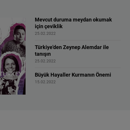
Mevcut duruma meydan okumak
için çeviklik
#FEMALEFORWARDINTERNATIONAL
25.02.2022
Türkiye'den Zeynep Alemdar ile
tanışın
#FEMALEFORWARDINTERNATIONAL
25.02.2022
TURKEY
Büyük Hayaller Kurmanın Önemi
#KADINLARİLERİDE
15.02.2022