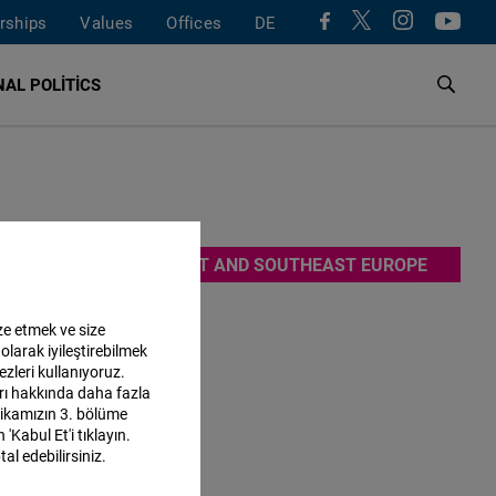
rships
Values
Offices
DE
AL POLITICS
tika
EAST AND SOUTHEAST EUROPE
ü,
u yüzden
ze etmek ve size
olarak iyileştirebilmek
luşlara
ezleri kullanıyoruz.
n
ları hakkında daha fazla
itikamızın 3. bölüme
'Kabul Et'i tıklayın.
al edebilirsiniz.