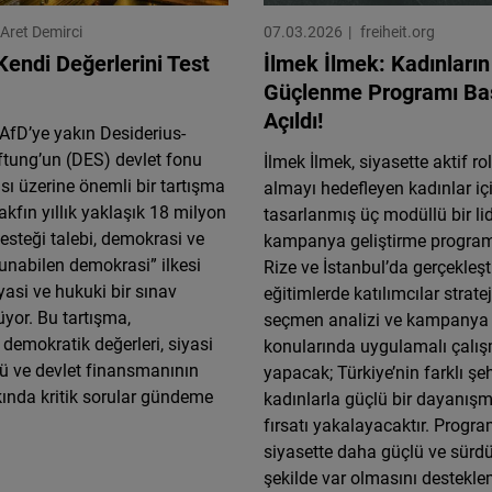
Aret Demirci
07.03.2026
freiheit.org
endi Değerlerini Test
İlmek İlmek: Kadınların
Güçlenme Programı Baş
Açıldı!
AfD’ye yakın Desiderius-
ftung’un (DES) devlet fonu
İlmek İlmek, siyasette aktif ro
ı üzerine önemli bir tartışma
almayı hedefleyen kadınlar iç
akfın yıllık yaklaşık 18 milyon
tasarlanmış üç modüllü bir lid
steği talebi, demokrasi ve
kampanya geliştirme programıd
unabilen demokrasi” ilkesi
Rize ve İstanbul’da gerçekleşt
yasi ve hukuki bir sınav
eğitimlerde katılımcılar strat
üyor. Bu tartışma,
seçmen analizi ve kampanya 
demokratik değerleri, siyasi
konularında uygulamalı çalış
olü ve devlet finansmanının
yapacak; Türkiye’nin farklı şe
kkında kritik sorular gündeme
kadınlarla güçlü bir dayanış
fırsatı yakalayacaktır. Progra
siyasette daha güçlü ve sürdür
şekilde var olmasını destekle