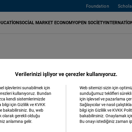
Foundation
Schola
DUCATION
SOCIAL MARKET ECONOMY
OPEN SOCIETY
INTERNATION
na FNF, Türkiye'de sivil toplum, akademi, ekonomi ve poli
Verilerinizi işliyor ve çerezler kullanıyoruz.
02 yılında ofisimizi İstanbul'a taşıdık. Türkiye tarihi, kültür
a ve transatlantik işbirliği için büyük bir önem taşır. B
l işlevlerini sunabilmek için
Web sitemizi sizin için optimi
Kabul et
çerezleri kullanıyoruz. Bundan
sunduğumuz teklifleri sürekli 
mek amacı ile liberal fikirlere sahip olan vatandaş ve kuru
ızca kendi sistemlerimizde
için işlevsel ve pazarlama çer
Matomo
 demokratik ve gelişen bir Türkiye'ye katkıda bulunmak içi
 bilgi için Gizlilik ve KVKK
Sağlayıcılar ve nasıl çalıştık
e bakabilirsiniz. Bu, web
bilgi için Gizlilik ve KVKK Pol
k olarak gerekli olduğu
bakabilirsiniz. Onaylamak için 
Facebook
niz anlamına gelir.
Bu onayı istediğiniz zaman ipt
Embed