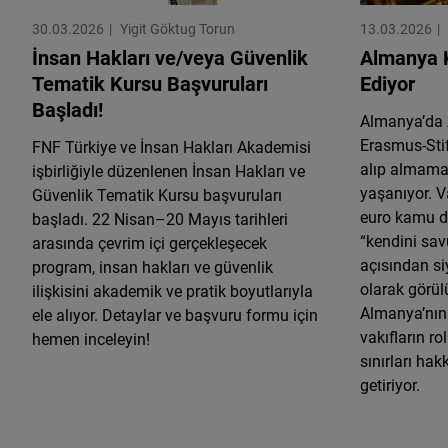
30.03.2026
Yigit Göktug Torun
13.03.2026
İnsan Hakları ve/veya Güvenlik
Almanya K
Tematik Kursu Başvuruları
Ediyor
Başladı!
Almanya’da 
Erasmus-Sti
FNF Türkiye ve İnsan Hakları Akademisi
alıp almamas
işbirliğiyle düzenlenen İnsan Hakları ve
yaşanıyor. V
Güvenlik Tematik Kursu başvuruları
euro kamu de
başladı. 22 Nisan–20 Mayıs tarihleri
“kendini sav
arasında çevrim içi gerçekleşecek
açısından si
program, insan hakları ve güvenlik
olarak görül
ilişkisini akademik ve pratik boyutlarıyla
Almanya’nın 
ele alıyor. Detaylar ve başvuru formu için
vakıfların r
hemen inceleyin!
sınırları ha
getiriyor.