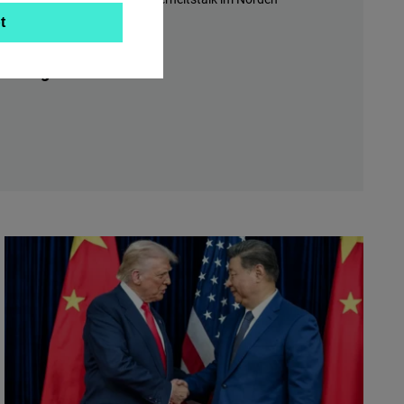
t
hrs
virtuell
t-Programm 2026/27