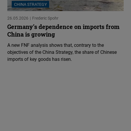
Flickr
CHINA STRATEGY
Embed
26.05.2026
Frederic Spohr
Germany’s dependence on imports from
Newsletter2go
China is growing
Embed
A new FNF analysis shows that, contrary to the
objectives of the China Strategy, the share of Chinese
Podigee
imports of key goods has risen.
Embed
D.Vinci
Embed
Typeform
Embed