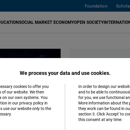
Foundation
Schola
DUCATION
SOCIAL MARKET ECONOMY
OPEN SOCIETY
INTERNATION
EVENTS
We process your data and use cookies.
Monday, 10.08.2026, 19:00 
cessary cookies to offer you
In order to design our websit
Die Gesellschaft läuft
Accept
s of our website. We then
and to be able to continuous
ta on our own systems. You
for you, we use functional a
Ein Impuls für Mittelstand un
Matomo
ion in our privacy policy in
More information about the 
s use our website only to the
they work can be found in our
Monday, 17.08.2026, 19:00 
essary.
section 3. Click 'Accept' to 
Facebook
this consent at any time.
Zwischen Energiekrise
Embed
Europas Verwundbarkeit gege