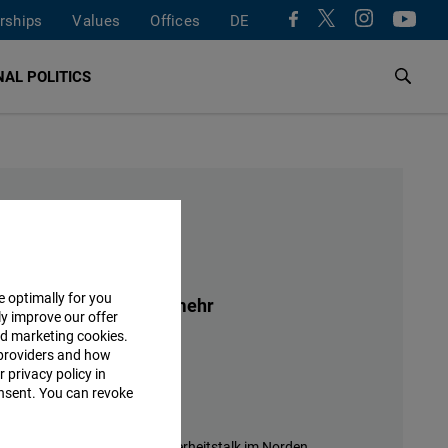
rships
Values
Offices
DE
AL POLITICS
hrs
virtuell
e optimally for you
 – aber sie trägt nicht mehr
ly improve our offer
nd marketing cookies.
d Politik
providers and how
 privacy policy in
hrs
virtuell
consent. You can revoke
 und Rohstofffalle
nüber Iran und China - Sicherheitstalk im Norden