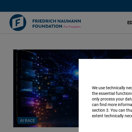
E
Friedrich-
Skip
to
Naumann-
main
content
Stiftung
für
We use technically ne
die
the essential function
only process your da
can find more informat
Freiheit
section 3. You can thu
extent technically nec
AI RACE