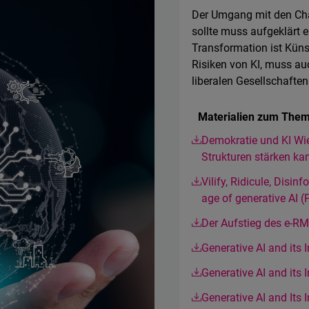
Der Umgang mit den Cha
sollte muss aufgeklärt e
Transformation ist Künst
Risiken von KI, muss auc
liberalen Gesellschafte
Materialien zum Them
Demokratie und KI Wie
Strukturen stärken ka
Vilify, Ridicule, Disi
age of generative AI 
Der Aufstieg des e-R
Generative AI and its 
Generative AI and its 
Generative AI and Its