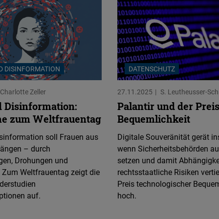
D DISINFORMATION
DATENSCHUTZ
Charlotte Zeller
27.11.2025
S. Leutheusser-Sch
 Disinformation:
Palantir und der Prei
e zum Weltfrauentag
Bequemlichkeit
sinformation soll Frauen aus
Digitale Souveränität gerät i
drängen – durch
wenn Sicherheitsbehörden auf
gen, Drohungen und
setzen und damit Abhängigke
 Zum Weltfrauentag zeigt die
rechtsstaatliche Risiken verti
derstudien
Preis technologischer Bequeml
tionen auf.
hoch.