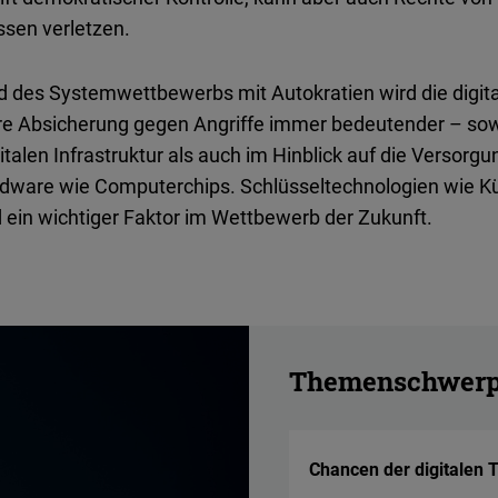
Flickr
sen verletzen.
Embed
 des Systemwettbewerbs mit Autokratien wird die digita
Newsletter2go
re Absicherung gegen Angriffe immer bedeutender – sow
Embed
gitalen Infrastruktur als auch im Hinblick auf die Versorgu
dware wie Computerchips. Schlüsseltechnologien wie Kün
Podigee
 ein wichtiger Faktor im Wettbewerb der Zukunft.
Embed
D.Vinci
Embed
Themenschwerp
Typeform
Embed
Chancen der digitalen T