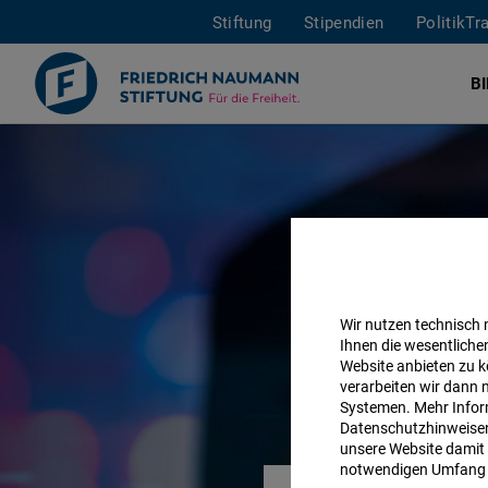
Stiftung
Stipendien
PolitikTr
B
Direkt
zum
Inhalt
Wir nutzen technisch
Ihnen die wesentliche
Website anbieten zu k
verarbeiten wir dann 
Systemen. Mehr Inform
Datenschutzhinweisen 
unsere Website damit 
notwendigen Umfang 