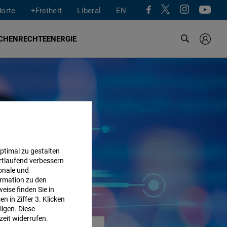
dorte
+Freiheit
Liberal
EN
CHENRECHTE
ENERGIE
ptimal zu gestalten
rtlaufend verbessern
onale und
rmation zu den
eise finden Sie in
 in Ziffer 3. Klicken
ligen. Diese
zeit widerrufen.