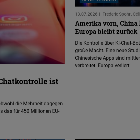
Mehr Freiheit und Sicher
Mehr Freiheit und Sicher
Die Neue Ära der Weltrau
13.07.2026
Frederic Spohr
Cél
Taming the Digital Real
Schachspiel (PDF)
Überwachungsbarometer 
Amerika vorn, China h
Video: Digitale Freiheit
Unterseekabel im Westli
Ein modernes Urheberrec
Europa bleibt zurück
(PDF)
Video: Lightning Talk mi
Video: Digitale Freiheit
Die Kontrolle über KI-Chat-Bot
Russlands Informations
große Macht. Eine neue Studie
Video: Lightning Talk mi
Chinas unsichtbare Mach
Chinesische Apps sind mittler
Umfrage: Datenschutz i
verbreitet. Europa verliert.
Chinas Totale Internetze
Der Aufstieg des e-RMB 
Chatkontrolle ist
Video: Interview mit Cha
– obwohl die Mehrheit dagegen
s das für 450 Millionen EU-