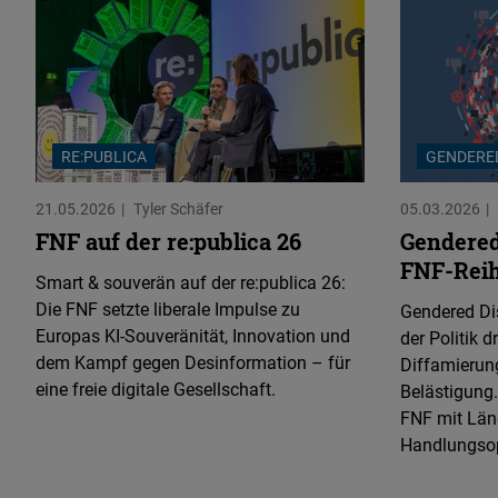
RE:PUBLICA
GENDERE
21.05.2026
Tyler Schäfer
05.03.2026
FNF auf der re:publica 26
Gendered
FNF-Reih
Smart & souverän auf der re:publica 26:
Die FNF setzte liberale Impulse zu
Gendered Di
Europas KI-Souveränität, Innovation und
der Politik 
dem Kampf gegen Desinformation – für
Diffamierun
eine freie digitale Gesellschaft.
Belästigung.
FNF mit Län
Handlungsop