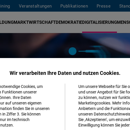
aining
Veranstaltungen
Publikationen
Presse
Stan
ILDUNG
MARKTWIRTSCHAFT
DEMOKRATIE
DIGITALISIERUNG
MENS
Wir verarbeiten Ihre Daten und nutzen Cookies.
 notwendige Cookies, um
Um unsere Webseite für Sie o
Akzeptieren
n Funktionen unserer
und unser Angebot für Sie fo
önnen. Ihre Daten
zu können, nutzen wir funkti
Matomo
nur auf unseren eigenen
Marketingcookies. Mehr Info
ation finden Sie in unseren
Anbietern und die Funktionsw
in Ziffer 3. Sie können
unseren Datenschutzhinweisen
Facebook
nur im technisch
Sie ‚Akzeptieren‘, um einzuwil
Embed
nutzen.
Einwilligung können Sie jeder