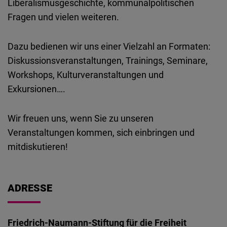
Liberalismusgeschichte, kommunalpolitischen
Embed
Fragen und vielen weiteren.
Cloudinary
Dazu bedienen wir uns einer Vielzahl an Formaten:
Diskussionsveranstaltungen, Trainings, Seminare,
Flickr
Workshops, Kulturveranstaltungen und
Embed
Exkursionen….
Newsletter2go
Wir freuen uns, wenn Sie zu unseren
Embed
Veranstaltungen kommen, sich einbringen und
mitdiskutieren!
Podigee
Embed
ADRESSE
D.Vinci
Embed
Friedrich-Naumann-Stiftung für die Freiheit