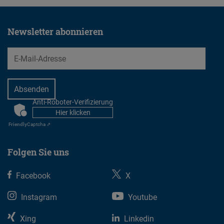
ermitteln,
um
Newsletter abonnieren
Ihnen
EMail
Veranstaltungen
in
der
Nähe
Anti-Roboter-Verifizierung
CAPTCHA
anzuzeigen.
Hier klicken
Friendly
Captcha ⇗
Folgen Sie uns
Facebook
X
Instagram
Youtube
Xing
Linkedin