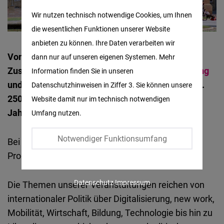
Matomo
Wir nutzen technisch notwendige Cookies, um Ihnen
die wesentlichen Funktionen unserer Website
Facebook
anbieten zu können. Ihre Daten verarbeiten wir
Embed
Von Stuttgart aus organisieren wir in
dann nur auf unseren eigenen Systemen. Mehr
Zusammenarbeit mit der
Reinhold-Maier-Stiftung
Information finden Sie in unseren
Twitter
und mit verschiedenen Kooperationspartnern ca.
Datenschutzhinweisen in Ziffer 3. Sie können unsere
Embed
250 Veranstaltungen zur politischen Bildung pro
Website damit nur im technisch notwendigen
Jahr in Baden-Württemberg.
Umfang nutzen.
Instagram
Embed
Notwendiger Funktionsumfang
Bei unserer Arbeit unterstützen uns über 20
Programmmanager in ganz Baden-Württemberg.
Youtube
Embed
Datenschutz
Impressum
Die Themen unserer Veranstaltungen reichen von
internationaler Politik über Digitalisierung, new work,
Google
Mobilität, Wirtschaft, Bildung, Technologie bis hin zu
Maps