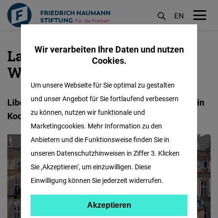
EN
M
öf
Wir verarbeiten Ihre Daten und nutzen
Landesbüro Baden-
Direkt
Cookies.
zum
Württemberg
Inhalt
Um unsere Webseite für Sie optimal zu gestalten
und unser Angebot für Sie fortlaufend verbessern
Liberale Bildungsarbeit für Baden-Württemberg in
zu können, nutzen wir funktionale und
Kooperation mit der Reinhold-Maier-Stiftung
Marketingcookies. Mehr Information zu den
Anbietern und die Funktionsweise finden Sie in
unseren Datenschutzhinweisen in Ziffer 3. Klicken
Sie ‚Akzeptieren‘, um einzuwilligen. Diese
Einwilligung können Sie jederzeit widerrufen.
Akzeptieren
Akzeptieren