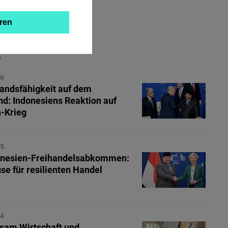
ren
ZUM THEMA
26
andsfähigkeit auf dem
nd: Indonesiens Reaktion auf
n-Krieg
25
onesien‑Freihandelsabkommen:
se für resilienten Handel
24
sam Wirtschaft und