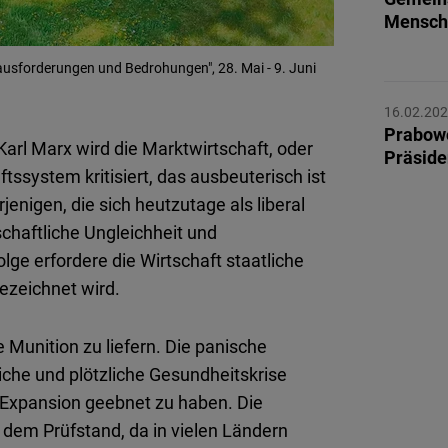
Flickr
Mensch
Embed
ausforderungen und Bedrohungen", 28. Mai - 9. Juni
Newsletter2go
16.02.20
Embed
Prabowo
 Karl Marx wird die Marktwirtschaft, oder
Präside
tssystem kritisiert, das ausbeuterisch ist
Podigee
rjenigen, die sich heutzutage als liberal
Embed
schaftliche Ungleichheit und
lge erfordere die Wirtschaft staatliche
D.Vinci
ezeichnet wird.
Embed
 Munition zu liefern. Die panische
Typeform
che und plötzliche Gesundheitskrise
Embed
d Expansion geebnet zu haben. Die
 dem Prüfstand, da in vielen Ländern