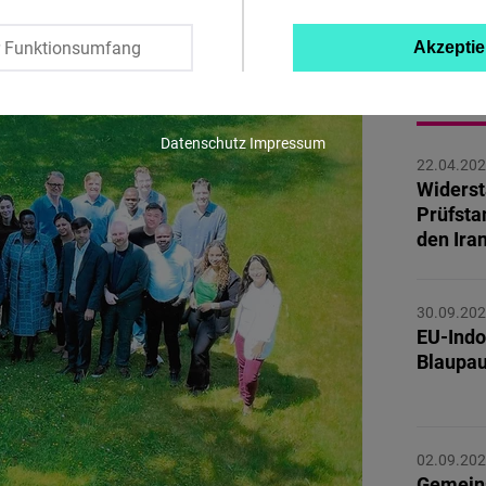
Twitter
r Funktionsumfang
Akzeptie
Embed
MEHR 
Instagram
Datenschutz
Impressum
Embed
22.04.20
Widerst
Prüfsta
Youtube
den Ira
Embed
30.09.20
Google
EU‑Ind
Maps
Blaupau
Embed
Cloudinary
02.09.20
Gemein