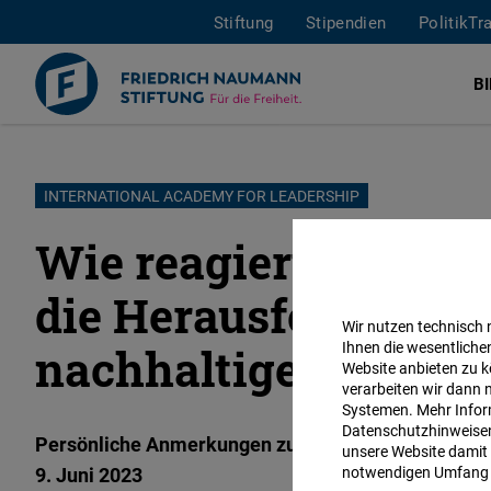
Stiftung
Stipendien
PolitikTr
B
Direkt
INTERNATIONAL ACADEMY FOR LEADERSHIP
zum
Wie reagiert die Mar
Inhalt
die Herausforderung
Wir nutzen technisch
Ihnen die wesentliche
nachhaltigen Entwi
Website anbieten zu k
verarbeiten wir dann 
Systemen. Mehr Inform
Datenschutzhinweisen 
Persönliche Anmerkungen zum IAF-Seminar über die
unsere Website damit 
9. Juni 2023
notwendigen Umfang 