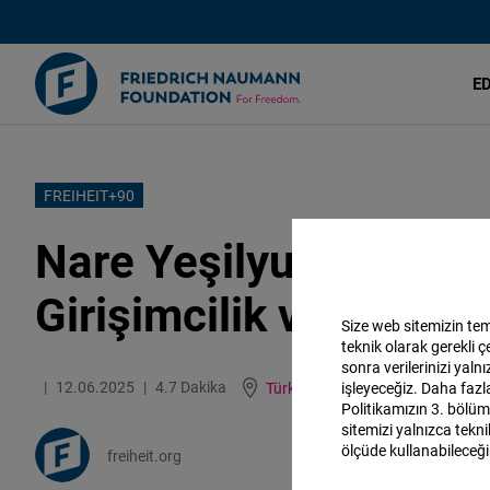
E
Ana
FREIHEIT+90
içeriğe
Nare Yeşilyurt: Almany
atla
Girişimcilik ve Sorum
Size web sitemizin teme
teknik olarak gerekli 
sonra verilerinizi yaln
12.06.2025
4.7 Dakika
Türkiye
işleyeceğiz. Daha fazla
Politikamızın 3. bölüm
sitemizi yalnızca tekni
ölçüde kullanabileceği
freiheit.org