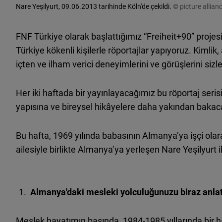
Nare Yeşilyurt, 09.06.2013 tarihinde Köln'de çekildi.
© picture allian
FNF Türkiye olarak başlattığımız “Freiheit+90” proj
Türkiye kökenli kişilerle röportajlar yapıyoruz. Kimlik,
içten ve ilham verici deneyimlerini ve görüşlerini siz
Her iki haftada bir yayınlayacağımız bu röportaj seri
yapısına ve bireysel hikâyelere daha yakından bakac
Bu hafta, 1969 yılında babasının Almanya’ya işçi olar
ailesiyle birlikte Almanya’ya yerleşen Nare Yeşilyurt il
Almanya'daki mesleki yolculuğunuzu biraz anlat
Meslek hayatımın başında, 1984-1985 yıllarında bir h