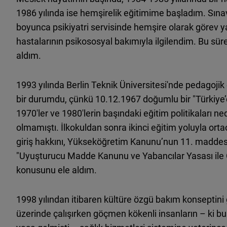
1986 yılında ise hemşirelik eğitimime başladım. Sınav
boyunca psikiyatri servisinde hemşire olarak görev yap
hastalarının psikososyal bakımıyla ilgilendim. Bu sür
aldım.
1993 yılında Berlin Teknik Üniversitesi'nde pedagoji
bir durumdu, çünkü 10.12.1967 doğumlu bir
"Türkiye
1970'ler ve 1980'lerin başındaki eğitim politikaları 
olmamıştı. İlkokuldan sonra ikinci eğitim yoluyla ort
giriş hakkını, Yükseköğretim Kanunu’nun 11. madde
"Uyuşturucu Madde Kanunu ve Yabancılar Yasası ile 
konusunu ele aldım.
1998 yılından itibaren kültüre özgü bakım konseptini
üzerinde çalışırken göçmen kökenli insanların – ki bu