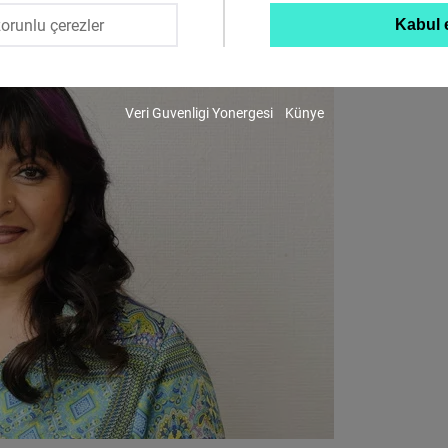
orunlu çerezler
Kabul 
Twitter
Embed
Veri Guvenligi Yonergesi
Künye
Instagram
Embed
Youtube
Embed
Google
Maps
Embed
Cloudinary