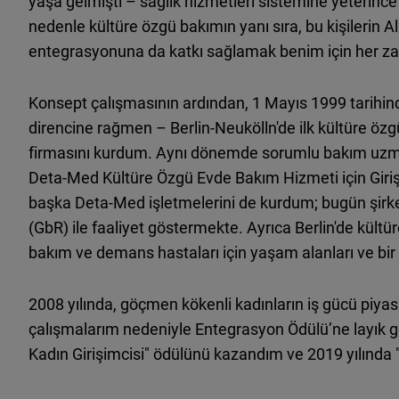
yaşa gelmişti – sağlık hizmetleri sistemine yeterince
nedenle kültüre özgü bakımın yanı sıra, bu kişilerin 
entegrasyonuna da katkı sağlamak benim için her za
Konsept çalışmasının ardından, 1 Mayıs 1999 tarihinde
direncine rağmen – Berlin-Neukölln'de ilk kültüre 
firmasını kurdum. Aynı dönemde sorumlu bakım uzman
Deta-Med Kültüre Özgü Evde Bakım Hizmeti için Giri
başka Deta-Med işletmelerini de kurdum; bugün şirket,
(GbR) ile faaliyet göstermekte. Ayrıca Berlin'de kül
bakım ve demans hastaları için yaşam alanları ve bi
2008 yılında, göçmen kökenli kadınların iş gücü piy
çalışmalarım nedeniyle Entegrasyon Ödülü’ne layık gö
Kadın Girişimcisi" ödülünü kazandım ve 2019 yılında "Ç