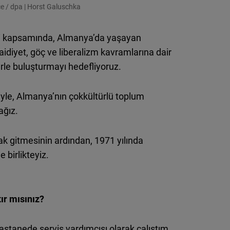
Flickr
ce / dpa | Horst Galuschka
Embed
esi kapsamında, Almanya’da yaşayan
Newsletter2go
 aidiyet, göç ve liberalizm kavramlarına dair
Embed
lerle buluşturmayı hedefliyoruz.
Podigee
siyle, Almanya’nın çokkültürlü toplum
Embed
ağız.
D.Vinci
ak gitmesinin ardından, 1971 yılında
Embed
e birlikteyiz.
Typeform
Embed
ır mısınız?
astanede servis yardımcısı olarak çalıştım.