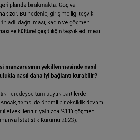
 geri planda
bırakmakta
. Göç ve
k zor. Bu nedenle, girişimciliği teşvik
erin adil dağıtılması, kadın ve göçmen
sı ve kültürel çeşitliliğin teşvik edilmesi
si manzarasının şekillenmesinde nasıl
ulukla nasıl daha iyi bağlantı kurabilir?
rtık neredeyse tüm büyük partilerde
 Ancak, temsilde önemli bir eksiklik devam
illetvekillerinin yalnızca %11'i göçmen
manya
İstatistik Kurumu 2023).