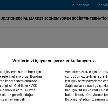
Foundation
Schola
DUCATION
SOCIAL MARKET ECONOMY
OPEN SOCIETY
INTERNATION
a'da Aidiyet,
Verilerinizi işliyor ve çerezler kullanıyoruz.
luluk
l işlevlerini sunabilmek için
Web sitemizi sizin için optimi
Kabul et
çerezleri kullanıyoruz. Bundan
sunduğumuz teklifleri sürekli 
ızca kendi sistemlerimizde
için işlevsel ve pazarlama çer
Matomo
 bilgi için Gizlilik ve KVKK
Sağlayıcılar ve nasıl çalıştık
e bakabilirsiniz. Bu, web
bilgi için Gizlilik ve KVKK Pol
k olarak gerekli olduğu
bakabilirsiniz. Onaylamak için 
Facebook
niz anlamına gelir.
Bu onayı istediğiniz zaman ipt
Embed