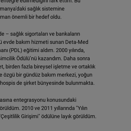
 entegre edilmediğini fark ettim. Bu
Almanya’daki sağlık sistemine
man önemli bir hedef oldu.
 – sağlık sigortaları ve bankaların
özgü evde bakım hizmeti sunan Deta-Med
ı (PDL) eğitimi aldım. 2000 yılında,
şimcilik Ödülü’nü kazandım. Daha sonra
 birden fazla bireysel işletme ve ortaklık
türe özgü bir gündüz bakım merkezi, yoğun
r hospis de şirket bünyesinde bulunmakta.
asasına entegrasyonu konusundaki
rüldüm. 2010 ve 2011 yıllarında "Yılın
eşitlilik Girişimi" ödülüne layık görüldüm.