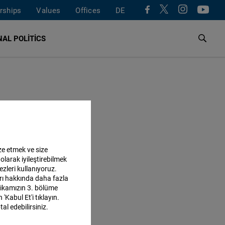
rships
Values
Offices
DE
AL POLITICS
ze etmek ve size
olarak iyileştirebilmek
ezleri kullanıyoruz.
ları hakkında daha fazla
itikamızın 3. bölüme
'Kabul Et'i tıklayın.
al edebilirsiniz.