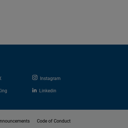
X
Instagram
Xing
Linkedin
nnouncements
Code of Conduct