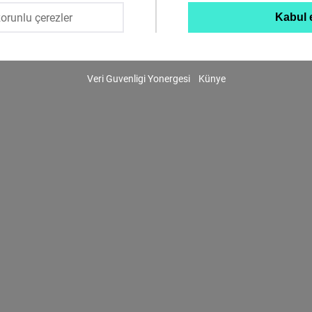
msil edilen özel hukuka tabi bir vakıftır.
orunlu çerezler
Kabul 
Twitter
Embed
Veri Guvenligi Yonergesi
Künye
Instagram
Embed
Youtube
Embed
Google
Maps
Embed
Cloudinary