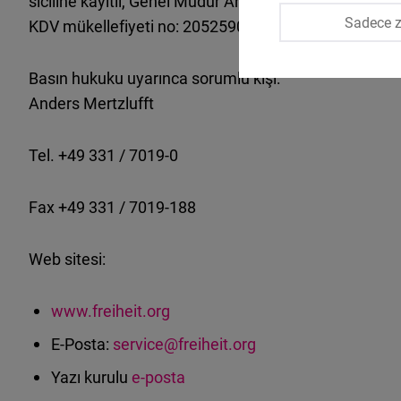
siciline kayıtlı, Genel Müdür Annett Witte tarafından te
Sadece z
KDV mükellefiyeti no: 205259002.
Basın hukuku uyarınca sorumlu kişi:
Anders Mertzlufft
Tel. +49 331 / 7019-0
Fax +49 331 / 7019-188
Web sitesi:
www.freiheit.org
E-Posta:
service
@freiheit.org
Yazı kurulu
e-posta