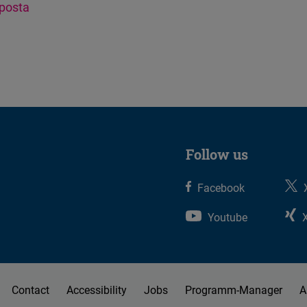
-posta
Flickr
Embed
Newsletter2go
Embed
Podigee
Embed
Follow us
D.Vinci
Facebook
Embed
Youtube
Typeform
Embed
Contact
Accessibility
Jobs
Programm-Manager
A