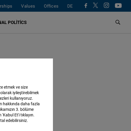
rships
Values
Offices
DE
AL POLITICS
ze etmek ve size
olarak iyileştirebilmek
ezleri kullanıyoruz.
ları hakkında daha fazla
itikamızın 3. bölüme
'Kabul Et'i tıklayın.
al edebilirsiniz.