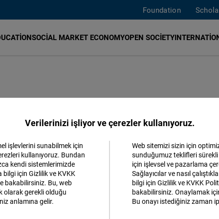
Foundation
Schola
DUCATION
SOCIAL MARKET ECONOMY
OPEN SOCIETY
INTERNATION
Verilerinizi işliyor ve çerezler kullanıyoruz.
l işlevlerini sunabilmek için
Web sitemizi sizin için optimi
Kabul et
çerezleri kullanıyoruz. Bundan
sunduğumuz teklifleri sürekli 
ızca kendi sistemlerimizde
için işlevsel ve pazarlama çer
Matomo
 bilgi için Gizlilik ve KVKK
Sağlayıcılar ve nasıl çalıştık
e bakabilirsiniz. Bu, web
bilgi için Gizlilik ve KVKK Pol
k olarak gerekli olduğu
bakabilirsiniz. Onaylamak için 
Facebook
niz anlamına gelir.
Bu onayı istediğiniz zaman ipt
rg Eyaleti İçişleri Bakanlığı’nda vakıflar
Embed