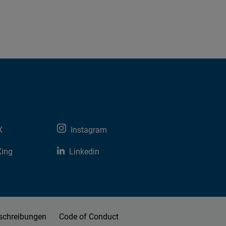
X
Instagram
Xing
Linkedin
schreibungen
Code of Conduct