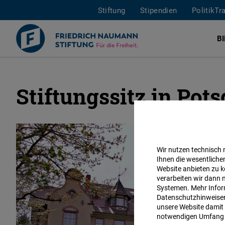
Stiftung
Stipendien
PolitikTr
B
Stiftungssitz in Pot
Direkt
zum
Inhalt
Wir nutzen technisch
Ihnen die wesentliche
Website anbieten zu k
verarbeiten wir dann 
Systemen. Mehr Inform
Datenschutzhinweisen 
unsere Website damit 
notwendigen Umfang 