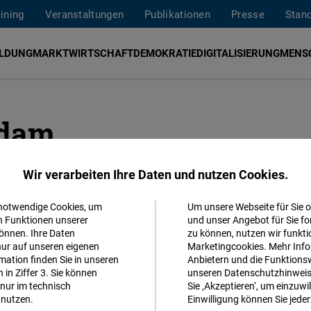
aining
Veranstaltungen
Publikationen
Presse
Stan
ILDUNG
MARKTWIRTSCHAFT
DEMOKRATIE
DIGITALISIERUNG
MENS
sdam
Wir verarbeiten Ihre Daten und nutzen Cookies.
ADRES
 notwendige Cookies, um
Um unsere Webseite für Sie o
Akzeptieren
n Funktionen unserer
und unser Angebot für Sie fo
Friedri
önnen. Ihre Daten
zu können, nutzen wir funkti
Matomo
nur auf unseren eigenen
Marketingcookies. Mehr Info
Karl-Ma
ation finden Sie in unseren
Anbietern und die Funktionsw
14482
in Ziffer 3. Sie können
unseren Datenschutzhinweisen
Facebook
nur im technisch
Sie ‚Akzeptieren‘, um einzuwil
Deutsch
Embed
nutzen.
Einwilligung können Sie jeder