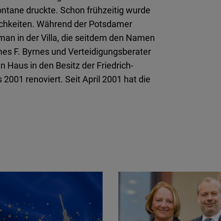
Flickr
ntane druckte. Schon frühzeitig wurde
Embed
ichkeiten. Während der Potsdamer
man in der Villa, die seitdem den Namen
Newsletter2go
es F. Byrnes und Verteidigungsberater
Embed
 Haus in den Besitz der Friedrich-
2001 renoviert. Seit April 2001 hat die
Podigee
Embed
D.Vinci
Embed
Typeform
Embed