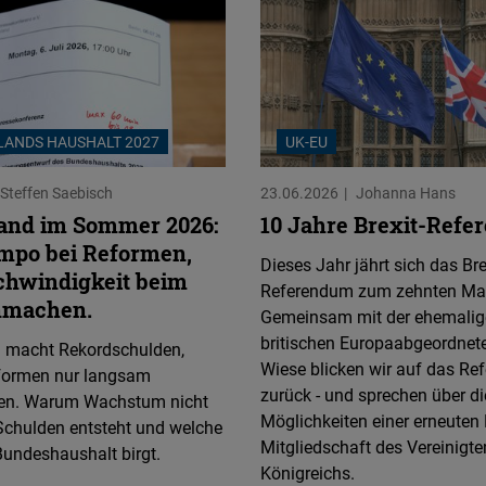
LANDS HAUSHALT 2027
UK-EU
Steffen Saebisch
23.06.2026
Johanna Hans
and im Sommer 2026:
10 Jahre Brexit-Ref
empo bei Reformen,
Dieses Jahr jährt sich das Bre
chwindigkeit beim
Referendum zum zehnten Mal
nmachen.
Gemeinsam mit der ehemalig
britischen Europaabgeordnete
 macht Rekordschulden,
Wiese blicken wir auf das R
formen nur langsam
zurück - und sprechen über di
n. Warum Wachstum nicht
Möglichkeiten einer erneuten 
Schulden entsteht und welche
Mitgliedschaft des Vereinigte
Bundeshaushalt birgt.
Königreichs.