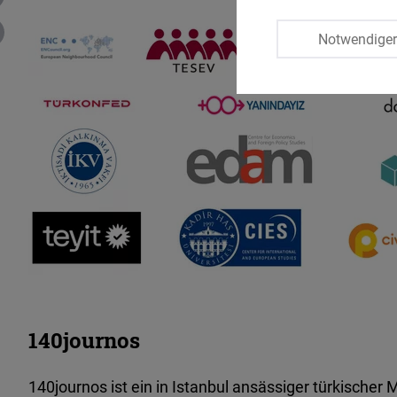
Notwendige
140journos
140journos ist ein in Istanbul ansässiger türkischer 