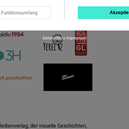
Twitter
r Funktionsumfang
Akzeptie
Embed
Instagram
Datenschutz
Impressum
Embed
Youtube
Embed
Google
Maps
Embed
Cloudinary
Medienverlag, der visuelle Geschichten,