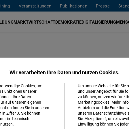
aining
Veranstaltungen
Publikationen
Presse
Stan
ILDUNG
MARKTWIRTSCHAFT
DEMOKRATIE
DIGITALISIERUNG
MENS
Wir verarbeiten Ihre Daten und nutzen Cookies.
 notwendige Cookies, um
Um unsere Webseite für Sie o
ch
Akzeptieren
n Funktionen unserer
und unser Angebot für Sie fo
önnen. Ihre Daten
zu können, nutzen wir funkti
Matomo
nur auf unseren eigenen
Marketingcookies. Mehr Info
ation finden Sie in unseren
Anbietern und die Funktionsw
in Ziffer 3. Sie können
unseren Datenschutzhinweisen
Facebook
nur im technisch
Sie ‚Akzeptieren‘, um einzuwil
Embed
nutzen.
Einwilligung können Sie jeder