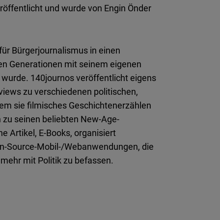
Flickr
öffentlicht und wurde von Engin Önder
Embed
Newsletter2go
für Bürgerjournalismus in einen
Embed
ngen Generationen mit seinem eigenen
 wurde. 140journos veröffentlicht eigens
Podigee
views zu verschiedenen politischen,
Embed
dem sie filmisches Geschichtenerzählen
ch zu seinen beliebten New-Age-
D.Vinci
e Artikel, E-Books, organisiert
Embed
pen-Source-Mobil-/Webanwendungen, die
mehr mit Politik zu befassen.
Typeform
Embed