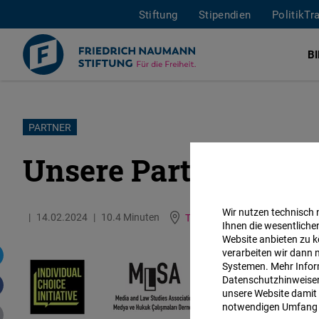
Stiftung
Stipendien
PolitikTr
B
Direkt
PARTNER
zum
Unsere Partner
Inhalt
Wir nutzen technisch
14.02.2024
10.4 Minuten
Türkei
Englisch
Türkis
Ihnen die wesentliche
Website anbieten zu k
verarbeiten wir dann 
Systemen. Mehr Inform
Datenschutzhinweisen 
unsere Website damit 
notwendigen Umfang 