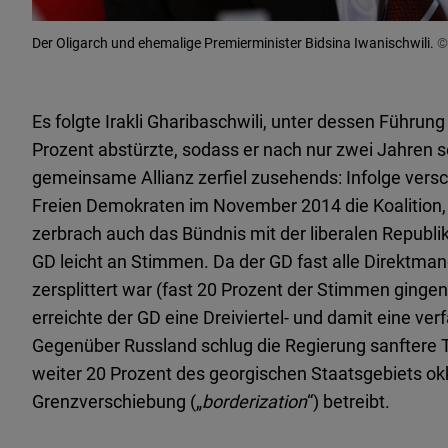
Der Oligarch und ehemalige Premierminister Bidsina Iwanischwili.
©
Es folgte Irakli Gharibaschwili, unter dessen Führun
Prozent abstürzte, sodass er nach nur zwei Jahren s
gemeinsame Allianz zerfiel zusehends: Infolge vers
Freien Demokraten im November 2014 die Koalition,
zerbrach auch das Bündnis mit der liberalen Republi
GD leicht an Stimmen. Da der GD fast alle Direktma
zersplittert war (fast 20 Prozent der Stimmen gingen
erreichte der GD eine Dreiviertel- und damit eine v
Gegenüber Russland schlug die Regierung sanftere T
weiter 20 Prozent des georgischen Staatsgebiets ok
Grenzverschiebung („
borderization
“) betreibt.