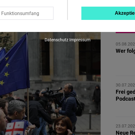
Twitter
r Funktionsumfang
Akzeptie
Embed
MEHR 
Instagram
Datenschutz
Impressum
05.08.20
Embed
Wer fol
Youtube
Embed
30.07.20
Google
Frei ge
Maps
Podcas
Embed
Cloudinary
23.07.20
Neue Re