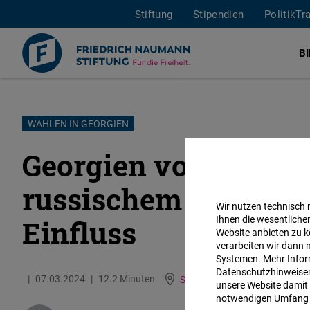
Stiftung
Stipendien
PolitikTr
B
Direkt
WAHLEN IN GEORGIEN
zum
Georgien vor den Wa
Inhalt
russischem Druck u
Wir nutzen technisch
Ihnen die wesentliche
Einfluss
Website anbieten zu k
verarbeiten wir dann 
Systemen. Mehr Inform
Datenschutzhinweisen 
07.03.2024
12.2 Minuten
South Caucasus
unsere Website damit 
notwendigen Umfang 