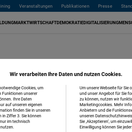
aining
Veranstaltungen
Publikationen
Presse
Stan
ILDUNG
MARKTWIRTSCHAFT
DEMOKRATIE
DIGITALISIERUNG
MENS
hlen: Zwischen
Wir verarbeiten Ihre Daten und nutzen Cookies.
nd europäischem
 notwendige Cookies, um
Um unsere Webseite für Sie o
Akzeptieren
n Funktionen unserer
und unser Angebot für Sie fo
önnen. Ihre Daten
zu können, nutzen wir funkti
Matomo
nur auf unseren eigenen
Marketingcookies. Mehr Info
ation finden Sie in unseren
Anbietern und die Funktionsw
in Ziffer 3. Sie können
unseren Datenschutzhinweisen
Facebook
nur im technisch
Sie ‚Akzeptieren‘, um einzuwil
Embed
nutzen.
Einwilligung können Sie jeder