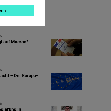
ren
ZUM THEMA
26
gt auf Macron?
26
dacht – Der Europa-
t
26
gierung in