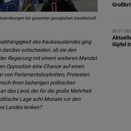
Flickr
Großbri
Embed
n Bestrebungen der gesamten georgischen Gesellschaft
Newsletter2go
06.07.20
Embed
Aktuell
Unabhängigkeit des Kaukasuslandes ging
Gipfel 
n darüber entscheiden, ob sie den
Podigee
der Regierung mit einem weiteren Mandat
Embed
enen Opposition eine Chance auf einen
ar von Parlamentsboykotten, Protesten
D.Vinci
och ihren bisherigen politischen
Embed
n das Land, der für die große Mehrheit
politische Lage acht Monate vor den
Typeform
es Landes lenken?
Embed