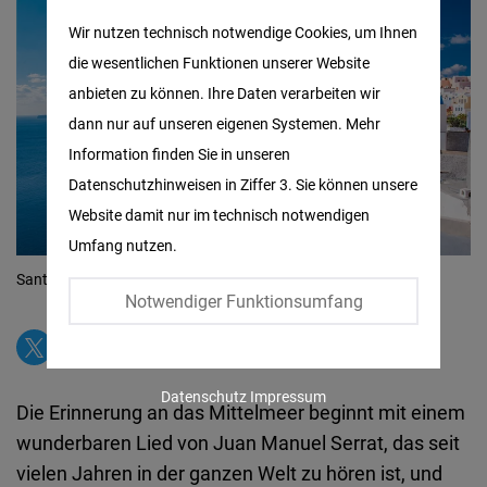
Matomo
Wir nutzen technisch notwendige Cookies, um Ihnen
die wesentlichen Funktionen unserer Website
Facebook
anbieten zu können. Ihre Daten verarbeiten wir
Embed
dann nur auf unseren eigenen Systemen. Mehr
Information finden Sie in unseren
Twitter
Datenschutzhinweisen in Ziffer 3. Sie können unsere
Embed
Website damit nur im technisch notwendigen
Umfang nutzen.
Instagram
Santorino
© Pixabay
Embed
Notwendiger Funktionsumfang
Youtube
Embed
Datenschutz
Impressum
Die Erinnerung an das Mittelmeer beginnt mit einem
Google
wunderbaren Lied von Juan Manuel Serrat, das seit
Maps
vielen Jahren in der ganzen Welt zu hören ist, und