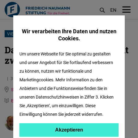
EN
M
öf
Wir verarbeiten Ihre Daten und nutzen
Direkt
VIELFALT
Cookies.
zum
Das Mittelmeer, das Meer mit
Inhalt
Um unsere Webseite für Sie optimal zu gestalten
zwei Ufern
und unser Angebot für Sie fortlaufend verbessern
zu können, nutzen wir funktionale und
30.11.2022
4.7 Minuten
Marketingcookies. Mehr Information zu den
Anbietern und die Funktionsweise finden Sie in
Spain, Italy, Portugal and Mediterranean Dialogue
unseren Datenschutzhinweisen in Ziffer 3. Klicken
Englisch
Spanisch
Sie ‚Akzeptieren‘, um einzuwilligen. Diese
Einwilligung können Sie jederzeit widerrufen.
Diego Carcedo
Akzeptieren
Akzeptieren