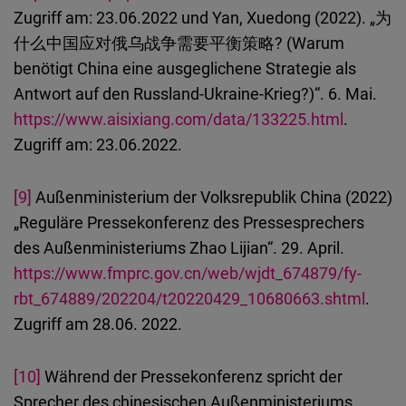
Zugriff am: 23.06.2022 und Yan, Xuedong (2022). „为
什么中国应对俄乌战争需要平衡策略? (Warum
benötigt China eine ausgeglichene Strategie als
Antwort auf den Russland-Ukraine-Krieg?)“. 6. Mai.
https://www.aisixiang.com/data/133225.html
.
Zugriff am: 23.06.2022.
[9]
Außenministerium der Volksrepublik China (2022)
„Reguläre Pressekonferenz des Pressesprechers
des Außenministeriums Zhao Lijian“. 29. April.
https://www.fmprc.gov.cn/web/wjdt_674879/fy-
rbt_674889/202204/t20220429_10680663.shtml
.
Zugriff am 28.06. 2022.
[10]
Während der Pressekonferenz spricht der
Sprecher des chinesischen Außenministeriums