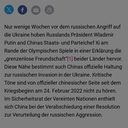
Embed
Newsletter2go
Nur wenige Wochen vor dem russischen Angriff auf
Embed
die Ukraine hoben Russlands Präsident Wladimir
Putin and Chinas Staats- und Parteichef Xi am
Podigee
Rande der Olympischen Spiele in einer Erklärung die
Embed
„grenzenlose Freundschaft“
[1]
beider Länder hervor.
Diese Nähe bestimmt auch Chinas offizielle Haltung
D.Vinci
zur russischen Invasion in der Ukraine. Kritische
Embed
Töne sind von offizieller chinesischer Seite seit dem
Kriegsbeginn am 24. Februar 2022 nicht zu hören.
Typeform
Im Sicherheitsrat der Vereinten Nationen enthielt
Embed
sich China bei der Verabschiedung einer Resolution
zur Verurteilung der russischen Aggression.