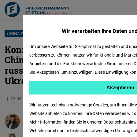
Wir verarbeiten Ihre Daten un
Direkt
CHINA SPEKTRUM
zum
Konflikt, Problem oder Krieg?
Um unsere Webseite für Sie optimal zu gestalten und unse
Inhalt
verbessern zu können, nutzen wir funktionale und Marke
Chinesische Positionen zur
Anbietern und die Funktionsweise finden Sie in unseren D
russischen Invasion in der
Sie ‚Akzeptieren‘, um einzuwilligen. Diese Einwilligung kön
Ukraine
Akzeptieren
22.08.2022
Matomo
8.4 Minuten
Deutschland
Wir nutzen technisch notwendige Cookies, um Ihnen die 
Website anbieten zu können. Ihre Daten verarbeiten wir 
Facebook
Katja Drinhausen
Mehr Information finden Sie in unseren Datenschutzhinwei
Embed
Website damit nur im technisch notwendigen Umfang nu