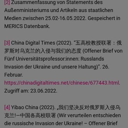
[2]
Zusammenfassung von Statements des
Außenministeriums und Artikeln aus staatlichen
Medien zwischen 25.02-16.05.2022. Gespeichert in
MERICS Datenbank.
[3]
China Digital Times (2022). “五高校教授联署：俄
罗斯对乌克兰的入侵与我们的态度 (Offener Brief von
Fünf Universitätsprofessor:innen: Russlands
Invasion der Ukraine und unsere Haltung)”. 26.
Februar.
https://chinadigitaltimes.net/chinese/677443.html
.
Zugriff am: 23.06.2022.
[4]
Yibao China (2022). „我们坚决反对俄罗斯入侵乌
克兰!—中国各高校联署 (Wir verurteilen entschieden
die russische Invasion der Ukraine! – Offener Brief