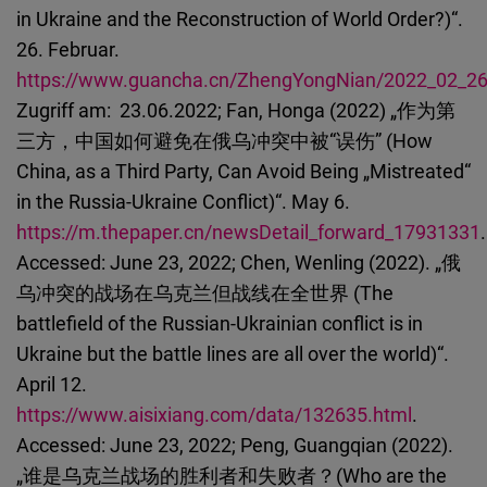
in Ukraine and the Reconstruction of World Order?)“.
26. Februar.
https://www.guancha.cn/ZhengYongNian/2022_02_26
Zugriff am: 23.06.2022; Fan, Honga (2022) „作为第
三方，中国如何避免在俄乌冲突中被“误伤” (How
China, as a Third Party, Can Avoid Being „Mistreated“
in the Russia-Ukraine Conflict)“. May 6.
https://m.thepaper.cn/newsDetail_forward_17931331
.
Accessed: June 23, 2022; Chen, Wenling (2022). „俄
乌冲突的战场在乌克兰但战线在全世界 (The
battlefield of the Russian-Ukrainian conflict is in
Ukraine but the battle lines are all over the world)“.
April 12.
https://www.aisixiang.com/data/132635.html
.
Accessed: June 23, 2022; Peng, Guangqian (2022).
„谁是乌克兰战场的胜利者和失败者？(Who are the