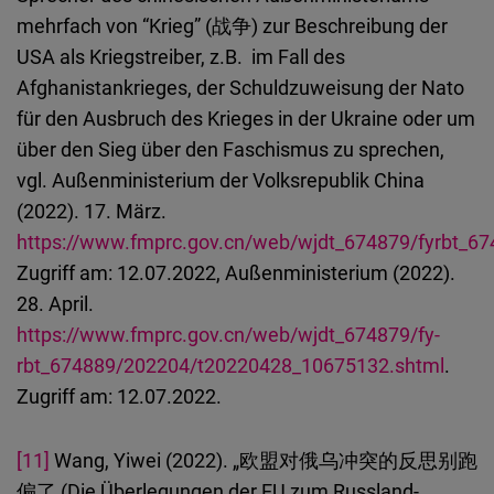
mehrfach von “Krieg” (战争) zur Beschreibung der
USA als Kriegstreiber, z.B. im Fall des
Afghanistankrieges, der Schuldzuweisung der Nato
für den Ausbruch des Krieges in der Ukraine oder um
über den Sieg über den Faschismus zu sprechen,
vgl. Außenministerium der Volksrepublik China
(2022). 17. März.
https://www.fmprc.gov.cn/web/wjdt_674879/fyrbt_
Zugriff am: 12.07.2022, Außenministerium (2022).
28. April.
https://www.fmprc.gov.cn/web/wjdt_674879/fy-
rbt_674889/202204/t20220428_10675132.shtml
.
Zugriff am: 12.07.2022.
[11]
Wang, Yiwei (2022). „欧盟对俄乌冲突的反思别跑
偏了 (Die Überlegungen der EU zum Russland-