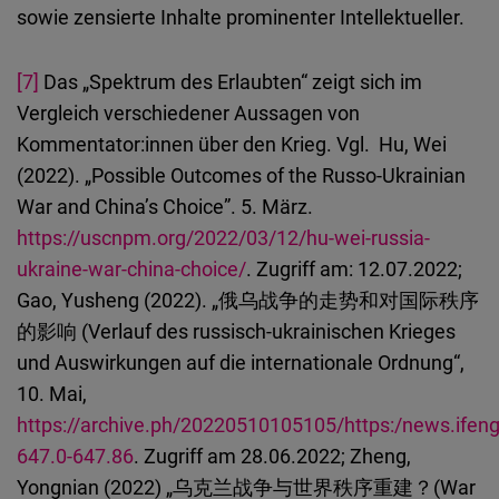
sowie zensierte Inhalte prominenter Intellektueller.
[7]
Das „Spektrum des Erlaubten“ zeigt sich im
Vergleich verschiedener Aussagen von
Kommentator:innen über den Krieg. Vgl. Hu, Wei
(2022). „Possible Outcomes of the Russo-Ukrainian
War and China’s Choice”. 5. März.
https://uscnpm.org/2022/03/12/hu-wei-russia-
ukraine-war-china-choice/
. Zugriff am: 12.07.2022;
Gao, Yusheng (2022). „俄乌战争的走势和对国际秩序
的影响 (Verlauf des russisch-ukrainischen Krieges
und Auswirkungen auf die internationale Ordnung“,
10. Mai,
https://archive.ph/20220510105105/https:/news.ife
647.0-647.86
. Zugriff am 28.06.2022; Zheng,
Yongnian (2022) „乌克兰战争与世界秩序重建？(War