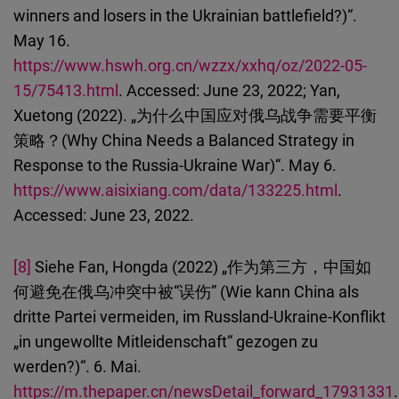
winners and losers in the Ukrainian battlefield?)“.
May 16.
https://www.hswh.org.cn/wzzx/xxhq/oz/2022-05-
15/75413.html
. Accessed: June 23, 2022; Yan,
Xuetong (2022). „为什么中国应对俄乌战争需要平衡
策略？(Why China Needs a Balanced Strategy in
Response to the Russia-Ukraine War)“. May 6.
https://www.aisixiang.com/data/133225.html
.
Accessed: June 23, 2022.
[8]
Siehe Fan, Hongda (2022) „作为第三方，中国如
何避免在俄乌冲突中被“误伤” (Wie kann China als
dritte Partei vermeiden, im Russland-Ukraine-Konflikt
„in ungewollte Mitleidenschaft“ gezogen zu
werden?)“. 6. Mai.
https://m.thepaper.cn/newsDetail_forward_17931331
.