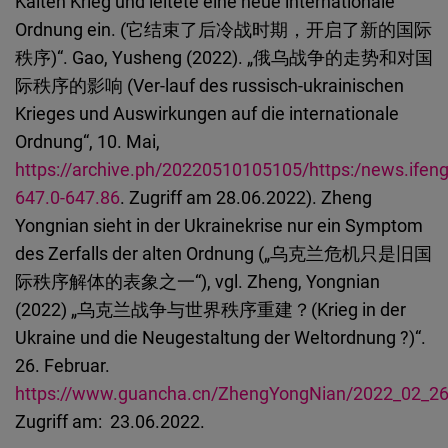
Kalten Krieg und leitete eine neue internationale
Ordnung ein. (它结束了后冷战时期，开启了新的国际
秩序)“. Gao, Yusheng (2022). „俄乌战争的走势和对国
际秩序的影响 (Ver-lauf des russisch-ukrainischen
Krieges und Auswirkungen auf die internationale
Ordnung“, 10. Mai,
https://archive.ph/20220510105105/https:/news.ife
647.0-647.86
. Zugriff am 28.06.2022). Zheng
Yongnian sieht in der Ukrainekrise nur ein Symptom
des Zerfalls der alten Ordnung („乌克兰危机只是旧国
际秩序解体的表象之一“), vgl. Zheng, Yongnian
(2022) „乌克兰战争与世界秩序重建？(Krieg in der
Ukraine und die Neugestaltung der Weltordnung ?)“.
26. Februar.
https://www.guancha.cn/ZhengYongNian/2022_02_26
Zugriff am: 23.06.2022.