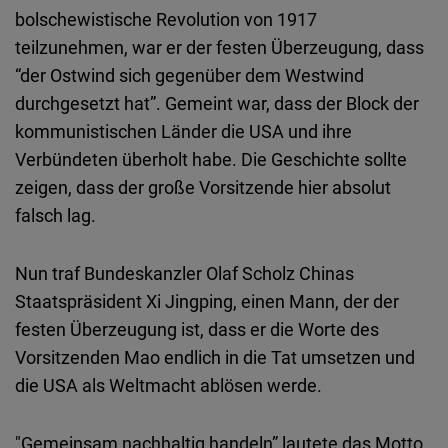
Embed
bolschewistische Revolution von 1917
teilzunehmen, war er der festen Überzeugung, dass
Cloudinary
“der Ostwind sich gegenüber dem Westwind
durchgesetzt hat”. Gemeint war, dass der Block der
Flickr
kommunistischen Länder die USA und ihre
Embed
Verbündeten überholt habe. Die Geschichte sollte
zeigen, dass der große Vorsitzende hier absolut
Newsletter2go
falsch lag.
Embed
Nun traf Bundeskanzler Olaf Scholz Chinas
Podigee
Staatspräsident Xi Jingping, einen Mann, der der
Embed
festen Überzeugung ist, dass er die Worte des
Vorsitzenden Mao endlich in die Tat umsetzen und
D.Vinci
die USA als Weltmacht ablösen werde.
Embed
"Gemeinsam nachhaltig handeln” lautete das Motto,