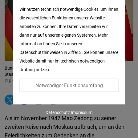
Matomo
Wir nutzen technisch notwendige Cookies, um Ihnen
die wesentlichen Funktionen unserer Website
Facebook
anbieten zu können. Ihre Daten verarbeiten wir
Embed
dann nur auf unseren eigenen Systemen. Mehr
Information finden Sie in unseren
Twitter
Datenschutzhinweisen in Ziffer 3. Sie können unsere
Embed
Website damit nur im technisch notwendigen
Bundeskanzler Olaf Scholz (SPD) wird von Xi Jinping,
Umfang nutzen.
Instagram
Staatspräsident von China, im Staatsgästehaus empfangen.
© picture alliance/dpa | Michael Kappeler
Embed
Notwendiger Funktionsumfang
Youtube
Embed
Datenschutz
Impressum
Als im November 1947 Mao Zedong zu seiner
Google
zweiten Reise nach Moskau aufbrach, um an den
Maps
Feierlichkeiten zum Gedenken an die