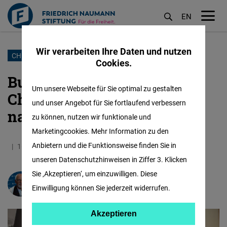
EN
M
öf
Wir verarbeiten Ihre Daten und nutzen
Direkt
CHINA-REISE
Cookies.
zum
Bundeskanzler Scholz in
Inhalt
Um unsere Webseite für Sie optimal zu gestalten
China: “Gemeinsam
und unser Angebot für Sie fortlaufend verbessern
nachhaltig handeln”
zu können, nutzen wir funktionale und
Marketingcookies. Mehr Information zu den
Anbietern und die Funktionsweise finden Sie in
16.04.2024
2.9 Minuten
Taiwan
unseren Datenschutzhinweisen in Ziffer 3. Klicken
Sie ‚Akzeptieren‘, um einzuwilligen. Diese
Dr.
Rainer Adam
Einwilligung können Sie jederzeit widerrufen.
Akzeptieren
Akzeptieren