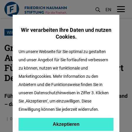
EN
M
öf
Wir verarbeiten Ihre Daten und nutzen
Direkt
WIRTSCHAFT
Cookies.
zum
Großes Potential, große
Inhalt
Um unsere Webseite für Sie optimal zu gestalten
Aufgaben – Wie sehen
und unser Angebot für Sie fortlaufend verbessern
Führungskräfte den Standort
zu können, nutzen wir funktionale und
Deutschland
Marketingcookies. Mehr Information zu den
Anbietern und die Funktionsweise finden Sie in
unseren Datenschutzhinweisen in Ziffer 3. Klicken
Führungskräfte bewerten den Standort Deutschland
Sie ‚Akzeptieren‘, um einzuwilligen. Diese
– das Zeugnis fällt nur mittelmäßig aus
Einwilligung können Sie jederzeit widerrufen.
05.06.2025
3.4 Minuten
Deutschland
Akzeptieren
Akzeptieren