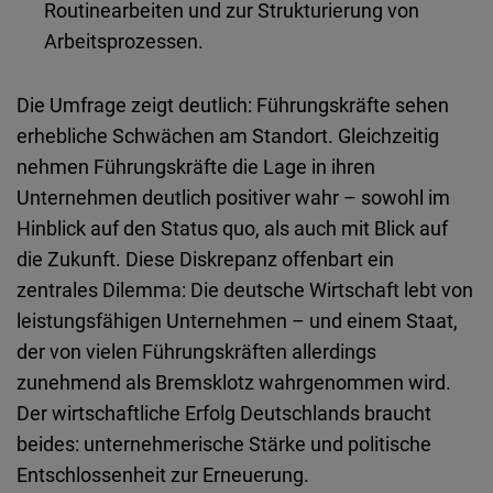
Routinearbeiten und zur Strukturierung von
Arbeitsprozessen.
Die
Umfrage
zeigt
deutlich
:
Führungskräfte
sehen
erhebliche
Schwächen
am
Standort
.
Gleichzeitig
nehmen
Führungskräfte
die Lage in
ihren
Unternehmen
deutlich
positiver
wahr
–
sowohl
im
Hinblick
auf
den Status quo,
als
auch
mit Blick auf
die Zukunft.
Diese
Diskrepanz
offenbart
ein
zentrales
Dilemma: Die
deutsche
Wirtschaft
lebt
von
leistungsfähigen Unternehmen – und einem Staat,
der von vielen Führungskräften
allerdings
zunehmend
als
Bremsklotz
wahrgenommen
wird
.
Der
wirtschaftliche
Erfolg
Deutschlands
braucht
beides
:
unternehmerische
Stärke und politische
Entschlossenheit zur Erneuerung.