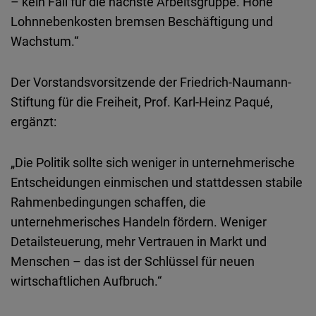
–
kein
Fall für die
nächste
Arbeitsgruppe
.
Hohe
Lohnnebenkosten
bremsen
Beschäftigung und
Wachstum.“
Der Vorstandsvorsitzende der Friedrich-Naumann-
Stiftung für die
Freiheit
, Prof. Karl-Heinz Paqué,
ergänzt
:
„Die
Politik
sollte
sich
weniger
in
unternehmerische
Entscheidungen
einmischen
und
stattdessen
stabile
Rahmenbedingungen
schaffen
, die
unternehmerisches
Handeln
fördern
.
Weniger
Detailsteuerung
,
mehr
Vertrauen
in
Markt
und
Menschen
–
das
ist
der Schlüssel für
neuen
wirtschaftlichen Aufbruch.“