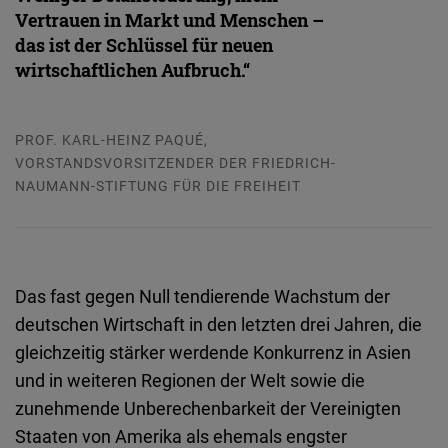
Vertrauen
in
Markt
und
Menschen
–
das
ist
der Schlüssel für
neuen
wirtschaftlichen Aufbruch.“
PROF. KARL-HEINZ PAQUÉ,
VORSTANDSVORSITZENDER DER FRIEDRICH-
NAUMANN-STIFTUNG FÜR DIE FREIHEIT
Das fast
gegen
Null
tendierende
Wachstum
der
deutschen
Wirtschaft
in den
letzten
drei
Jahren
, die
gleichzeitig
stärker
werdende
Konkurrenz
in
Asien
und
in
weiteren
Regionen
der Welt
sowie
die
zunehmende
Unberechenbarkeit
der
Vereinigten
Staaten
von
Amerika
als
ehemals
engster