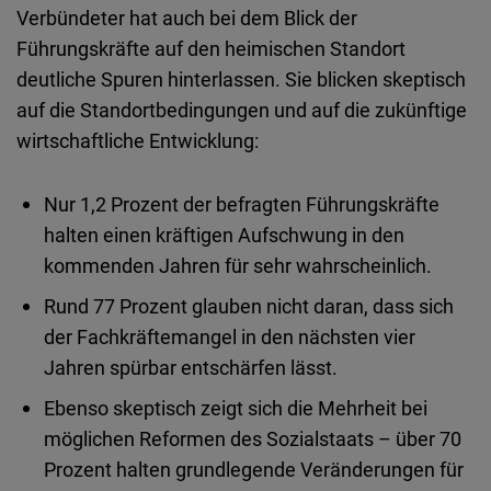
Verbündeter
hat
auch
bei
dem
Blick der
Führungskräfte auf den heimischen Standort
deutliche
Spuren
hinterlassen
. Sie blicken skeptisch
auf die Standortbedingungen und auf die zukünftige
wirtschaftliche Entwicklung:
Nur 1,2
Prozent
der
befragten
Führungskräfte
halten
einen
kräftigen
Aufschwung
in den
kommenden
Jahren
für
sehr
wahrscheinlich
.
Rund
77
Prozent
glauben
nicht
daran
,
dass
sich
der Fachkräftemangel in den
nächsten
vier
Jahren
spürbar
entschärfen
lässt
.
Ebenso
skeptisch
zeigt
sich
die Mehrheit
bei
möglichen
Reformen
des
Sozialstaats – über 70
Prozent
halten
grundlegende
Veränderungen
für