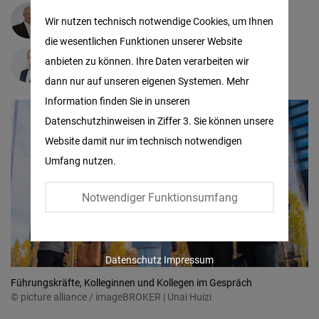
Matomo
Michael Schweizer
Wir nutzen technisch notwendige Cookies, um Ihnen
die wesentlichen Funktionen unserer Website
Facebook
anbieten zu können. Ihre Daten verarbeiten wir
Justus Lenz
Embed
dann nur auf unseren eigenen Systemen. Mehr
Information finden Sie in unseren
Twitter
Datenschutzhinweisen in Ziffer 3. Sie können unsere
Embed
Website damit nur im technisch notwendigen
Umfang nutzen.
Instagram
Embed
Notwendiger Funktionsumfang
Youtube
Embed
Datenschutz
Impressum
Führungskräfte, Kolleginnen und Kollegen im Gespräch
Google
© picture alliance / imageBROKER | Unai Huizi
Maps