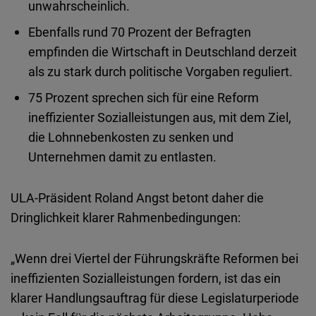
unwahrscheinlich
.
Ebenfalls
rund
70
Prozent
der
Befragten
empfinden
die Wirtschaft in
Deutschland
derzeit
als
zu stark
durch
politische
Vorgaben
reguliert
.
75
Prozent
sprechen
sich
für
eine
Reform
ineffizienter
Sozialleistungen
aus
,
mit
dem
Ziel
,
die
Lohnnebenkosten
zu
senken
und
Unternehmen
damit
zu entlasten.
ULA-Präsident
Roland Angst
betont
daher
die
Dringlichkeit
klarer
Rahmenbedingungen
:
„Wenn
drei
Viertel
der
Führungskräfte
Reformen
bei
ineffizienten
Sozialleistungen
fordern
,
ist
das
ein
klarer
Handlungsauftrag
für
diese
Legislaturperiode