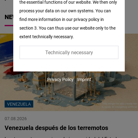
the essential functions of our website. We then only
Facebook
process your data on our own systems. You can
Embed
NEWS
find more information in our privacy policy in
section 3. You can thus use our website only to the
Twitter
extent technically necessary.
Embed
Technically necessary
Instagram
Embed
Privacy Policy
Imprint
Youtube
Embed
VENEZUELA
Google
Maps
07.08.2026
Embed
Venezuela después de los terremotos