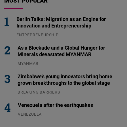
MOST POPULAR
Berlin Talks: Migration as an Engine for
Innovation and Entrepreneurship
ENTREPRENEURSHIP
31.07.2026
As a Blockade and a Global Hunger for
Minerals devastated MYANMAR
MYANMAR
04.08.2026
Zimbabwe’s young innovators bring home
grown breakthroughs to the global stage
BREAKING BARRIERS
04.08.2026
Venezuela after the earthquakes
VENEZUELA
07.08.2026