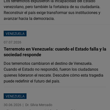
Los terremotos expusieron la incapacidad del Estado
Cloudinary
venezolano, pero también la fortaleza de su ciudadanía.
Reconstruir el país exige transformar sus instituciones y
Flickr
avanzar hacia la democracia.
Embed
VENEZUELA
Newsletter2go
07.07.2026
Embed
Terremoto en Venezuela: cuando el Estado falla y la
sociedad responde
Podigee
Dos terremotos cambiaron el destino de Venezuela.
Embed
Cuando el Estado no respondió, fueron los ciudadanos
quienes lideraron el rescate. Descubre cómo esta tragedia
D.Vinci
puede redefinir el futuro del país.
Embed
VENEZUELA
Typeform
30.06.2026
Dr. Silvia Mercado
Embed