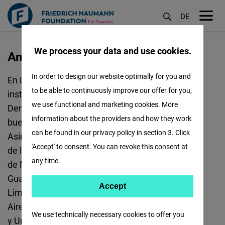
DE
M
öf
We process your data and use cookies.
America Latina
Pasar
al
In order to design our website optimally for you and
En Latinoamérica trabajamos para promover
contenido
to be able to continuously improve our offer for you,
instituciones democráticas fuertes, respeto a los
principal
we use functional and marketing cookies. More
Derechos Humanos y al Estado de derecho,
information about the providers and how they work
buenos gobiernos y economías de mercado.
can be found in our privacy policy in section 3. Click
Asimismo, fomentamos el diálogo liberal dentro
'Accept' to consent. You can revoke this consent at
de la región. Contamos con oficinas en la Ciudad
any time.
de México para proyecto México; Ciudad de
Guatemala, Guatemala para Centroamérica;
Accept
Accept
Lima, Perú; para los Países Andinos, y Buenos
Matomo
Aires, Argentina; para Argentina, Brasil, Paraguay
We use technically necessary cookies to offer you
y Uruguay.