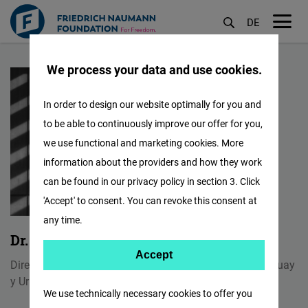
DE
M
Pasar
öf
We process your data and use cookies.
al
contenido
In order to design our website optimally for you and
principal
to be able to continuously improve our offer for you,
we use functional and marketing cookies. More
information about the providers and how they work
can be found in our privacy policy in section 3. Click
'Accept' to consent. You can revoke this consent at
any time.
Dr. Hans-Dieter Holtzmann
Accept
Accept
Director de Proyecto para Argentina, Brasil, Chile, Paraguay
Matomo
y Uruguay
We use technically necessary cookies to offer you