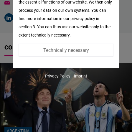
the essential functions of our website. We then only
argentina@freiheit.org
Facebook
process your data on our own systems. You can
Embed
find more information in our privacy policy in
section 3. You can thus use our website only to the
Twitter
extent technically necessary.
Embed
CONTRIBUTIONS
Technically necessary
Instagram
Embed
Privacy Policy
Imprint
Youtube
Embed
Google
Maps
Embed
ARGENTINA