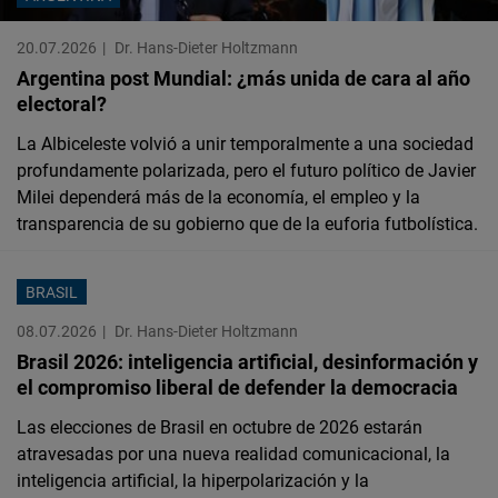
Cloudinary
20.07.2026
Dr. Hans-Dieter Holtzmann
Argentina post Mundial: ¿más unida de cara al año
Flickr
electoral?
Embed
La Albiceleste volvió a unir temporalmente a una sociedad
profundamente polarizada, pero el futuro político de Javier
Newsletter2go
Milei dependerá más de la economía, el empleo y la
Embed
transparencia de su gobierno que de la euforia futbolística.
Podigee
BRASIL
Embed
08.07.2026
Dr. Hans-Dieter Holtzmann
Brasil 2026: inteligencia artificial, desinformación y
D.Vinci
el compromiso liberal de defender la democracia
Embed
Las elecciones de Brasil en octubre de 2026 estarán
atravesadas por una nueva realidad comunicacional, la
Typeform
inteligencia artificial, la hiperpolarización y la
Embed