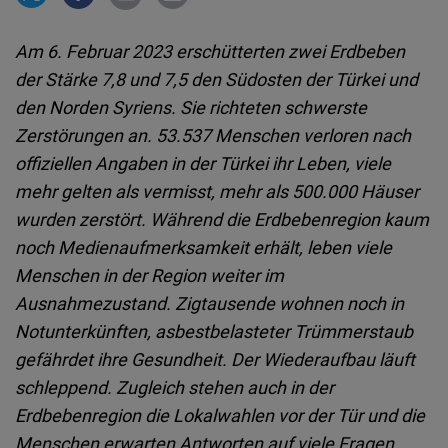
Embed
Am 6. Februar 2023 erschütterten zwei Erdbeben
Cloudinary
der Stärke 7,8 und 7,5 den Südosten der Türkei und
den Norden Syriens. Sie richteten schwerste
Flickr
Zerstörungen an. 53.537 Menschen verloren nach
Embed
offiziellen Angaben in der Türkei ihr Leben, viele
mehr gelten als vermisst, mehr als 500.000 Häuser
Newsletter2go
wurden zerstört. Während die Erdbebenregion kaum
Embed
noch Medienaufmerksamkeit erhält, leben viele
Menschen in der Region weiter im
Podigee
Ausnahmezustand. Zigtausende wohnen noch in
Embed
Notunterkünften, asbestbelasteter Trümmerstaub
gefährdet ihre Gesundheit. Der Wiederaufbau läuft
D.Vinci
schleppend. Zugleich stehen auch in der
Embed
Erdbebenregion die Lokalwahlen vor der Tür und die
Menschen erwarten Antworten auf viele Fragen.