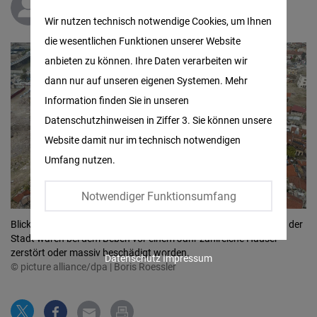
Matomo
Yigit Göktug Torun
Wir nutzen technisch notwendige Cookies, um Ihnen
die wesentlichen Funktionen unserer Website
Facebook
anbieten zu können. Ihre Daten verarbeiten wir
Embed
dann nur auf unseren eigenen Systemen. Mehr
Information finden Sie in unseren
Twitter
Datenschutzhinweisen in Ziffer 3. Sie können unsere
Embed
Website damit nur im technisch notwendigen
Umfang nutzen.
Instagram
Embed
Notwendiger Funktionsumfang
Blick auf Häuserruinen in der Altstadt von Antakya. Im Zentrum der
Youtube
Stadt waren bei dem Beben vor einem Jahr zahlreiche Häuser
Embed
zerstört oder massiv beschädigt worden.
Datenschutz
Impressum
© picture alliance/dpa | Boris Roessler
Google
Maps