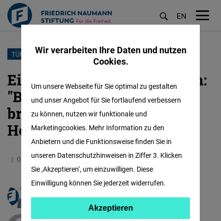
EN
M
öf
Wir verarbeiten Ihre Daten und nutzen
Direkt
TÜRKEI
Cookies.
zum
Ein Jahr nach dem Erdbeben:
Inhalt
Um unsere Webseite für Sie optimal zu gestalten
"Bei solchen Katastrophen
und unser Angebot für Sie fortlaufend verbessern
brauchen die Menschen
zu können, nutzen wir funktionale und
Hoffnung"
Marketingcookies. Mehr Information zu den
Anbietern und die Funktionsweise finden Sie in
unseren Datenschutzhinweisen in Ziffer 3. Klicken
06.02.2024
5.8 Minuten
Türkei
Englisch
Sie ‚Akzeptieren‘, um einzuwilligen. Diese
Einwilligung können Sie jederzeit widerrufen.
Beate Apelt
Akzeptieren
Akzeptieren