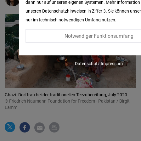
dann nur auf unseren eigenen Systemen. Mehr Information f
Embed
unseren Datenschutzhinweisen in Ziffer 3. Sie können unse
nur im technisch notwendigen Umfang nutzen.
Twitter
Embed
Notwendiger Funktionsumfang
Instagram
Embed
Datenschutz
Impressum
Youtube
Embed
Ghazi- Dorffrau bei der traditionellen Teezubereitung, July 2020
© Friedrich Naumann Foundation for Freedom - Pakistan / Birgit
Google
Lamm
Maps
Embed
Cloudinary