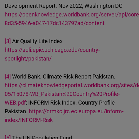
Development Report. Nov 2022, Washington DC
https://openknowledge.worldbank.org/server/api/cor
8d35-5946-a047-17dc143797ad/content
[3]
Air Quality Life Index
https://aqli.epic.uchicago.edu/country-
spotlight/pakistan/
[4]
World Bank. Climate Risk Report Pakistan.
https://climateknowledgeportal.worldbank.org/sites/de
05/15078-WB_Pakistan%20Country%20Profile-
WEB.pdf
; INFORM Risk Index. Country Profile
Pakistan.
https://drmkc.jrc.ec.europa.eu/inform-
index/INFORM-Risk
[5]
The UN Population Fund.