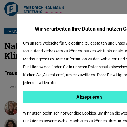
Wir verarbeiten Ihre Daten und nutzen C
Direkt
PAKISTAN
zum
Naturkatastrophen und
Um unsere Webseite für Sie optimal zu gestalten und unser 
Inhalt
fortlaufend verbessern zu können, nutzen wir funktionale u
Klimawandel
Marketingcookies. Mehr Information zu den Anbietern und 
Funktionsweise finden Sie in unseren Datenschutzhinweisen 
Frauen und Kinder sind die Hauptleidtragenden
Klicken Sie ‚Akzeptieren‘, um einzuwilligen. Diese Einwilligu
jederzeit widerrufen.
28.06.2023
8.1 Minuten
Pakistan
Akzeptieren
Matomo
Dr.
Sarah Holz
Wir nutzen technisch notwendige Cookies, um Ihnen die we
Funktionen unserer Website anbieten zu können. Ihre Daten 
Facebook
Dr.
Faiza Muhammad Din