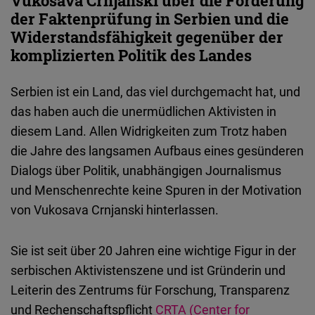
Vukosava Crnjanski über die Förderung
Embed
der Faktenprüfung in Serbien und die
Widerstandsfähigkeit gegenüber der
Cloudinary
komplizierten Politik des Landes
Flickr
Serbien ist ein Land, das viel durchgemacht hat, und
Embed
das haben auch die unermüdlichen Aktivisten in
diesem Land. Allen Widrigkeiten zum Trotz haben
Newsletter2go
die Jahre des langsamen Aufbaus eines gesünderen
Embed
Dialogs über Politik, unabhängigen Journalismus
und Menschenrechte keine Spuren in der Motivation
Podigee
von Vukosava Crnjanski hinterlassen.
Embed
Sie ist seit über 20 Jahren eine wichtige Figur in der
D.Vinci
serbischen Aktivistenszene und ist Gründerin und
Embed
Leiterin des Zentrums für Forschung, Transparenz
und Rechenschaftspflicht
CRTA (Center for