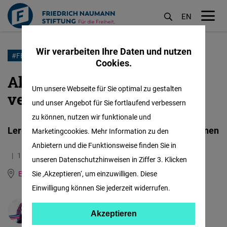
EN
M
öf
Wir verarbeiten Ihre Daten und nutzen
Direkt
#FEMALEFORWARDINTERNATIONAL
Cookies.
zum
Aktivismus mit nie
Inhalt
Um unsere Webseite für Sie optimal zu gestalten
versiegender Begeisterung
und unser Angebot für Sie fortlaufend verbessern
zu können, nutzen wir funktionale und
Lernen Sie Vukosava Crnjanski aus Serbien kennen
Marketingcookies. Mehr Information zu den
Anbietern und die Funktionsweise finden Sie in
16.09.2021
9.4 Minuten
unseren Datenschutzhinweisen in Ziffer 3. Klicken
East and Southeast Europe
Sie ‚Akzeptieren‘, um einzuwilligen. Diese
Englisch
Serbisch
Einwilligung können Sie jederzeit widerrufen.
Svetoslav Todorov
Akzeptieren
Akzeptieren