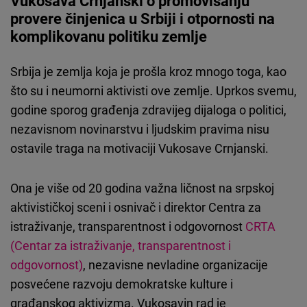
Vukosava Crnjanski o promovisanju
Cloudinary
provere činjenica u Srbiji i otpornosti na
komplikovanu politiku zemlje
Flickr
Embed
Srbija je zemlja koja je prošla kroz mnogo toga, kao
što su i neumorni aktivisti ove zemlje. Uprkos svemu,
Newsletter2go
godine sporog građenja zdravijeg dijaloga o politici,
Embed
nezavisnom novinarstvu i ljudskim pravima nisu
ostavile traga na motivaciji Vukosave Crnjanski.
Podigee
Embed
Ona je više od 20 godina važna ličnost na srpskoj
aktivističkoj sceni i osnivač i direktor Centra za
D.Vinci
istraživanje, transparentnost i odgovornost
CRTA
Embed
(Centar za istraživanje, transparentnost i
odgovornost)
, nezavisne nevladine organizacije
Typeform
posvećene razvoju demokratske kulture i
Embed
građanskog aktivizma. Vukosavin rad je