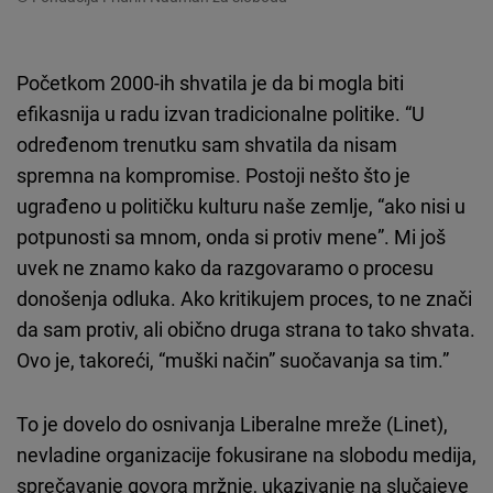
Početkom 2000-ih shvatila je da bi mogla biti
efikasnija u radu izvan tradicionalne politike. “U
određenom trenutku sam shvatila da nisam
spremna na kompromise. Postoji nešto što je
ugrađeno u političku kulturu naše zemlje, “ako nisi u
potpunosti sa mnom, onda si protiv mene”. Mi još
uvek ne znamo kako da razgovaramo o procesu
donošenja odluka. Ako kritikujem proces, to ne znači
da sam protiv, ali obično druga strana to tako shvata.
Ovo je, takoreći, “muški način” suočavanja sa tim.”
To je dovelo do osnivanja Liberalne mreže (Linet),
nevladine organizacije fokusirane na slobodu medija,
sprečavanje govora mržnje, ukazivanje na slučajeve