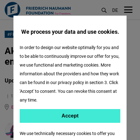
DE
M
öf
We process your data and use cookies.
Skip
#FEMALEFORWARDINTERNATIONAL
to
Aktivizam sa beskrajnim
In order to design our website optimally for you and
main
to be able to continuously improve our offer for you,
entuzijazmom
content
we use functional and marketing cookies. More
information about the providers and how they work
Upoznajte Vukosavu Crnjanski iz Srbije
can be found in our privacy policy in section 3. Click
'Accept' to consent. You can revoke this consent at
16.09.2021
8.7 Minutes
any time.
East and Southeast Europe
English
German
Accept
Accept
Matomo
Svetoslav Todorov
We use technically necessary cookies to offer you