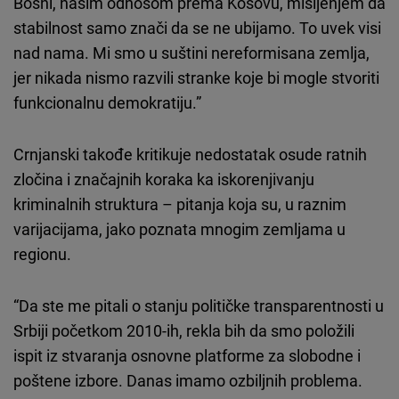
Bosni, našim odnosom prema Kosovu, mišljenjem da
stabilnost samo znači da se ne ubijamo. To uvek visi
nad nama. Mi smo u suštini nereformisana zemlja,
jer nikada nismo razvili stranke koje bi mogle stvoriti
funkcionalnu demokratiju.”
Crnjanski takođe kritikuje nedostatak osude ratnih
zločina i značajnih koraka ka iskorenjivanju
kriminalnih struktura – pitanja koja su, u raznim
varijacijama, jako poznata mnogim zemljama u
regionu.
“Da ste me pitali o stanju političke transparentnosti u
Srbiji početkom 2010-ih, rekla bih da smo položili
ispit iz stvaranja osnovne platforme za slobodne i
poštene izbore. Danas imamo ozbiljnih problema.