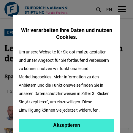
EN
M
öf
Wir verarbeiten Ihre Daten und nutzen
Direkt
KENIA VOR DEN WAHLEN
Cookies.
zum
Leuchtturm oder Schiffbruch
Inhalt
Um unsere Webseite für Sie optimal zu gestalten
der Demokratie?
und unser Angebot für Sie fortlaufend verbessern
zu können, nutzen wir funktionale und
Spannung vor den Wahlen in Kenia
Marketingcookies. Mehr Information zu den
Anbietern und die Funktionsweise finden Sie in
29.03.2022
3.2 Minuten
Kenia
unseren Datenschutzhinweisen in Ziffer 3. Klicken
Sie ‚Akzeptieren‘, um einzuwilligen. Diese
Einwilligung können Sie jederzeit widerrufen.
Stefan Schott
Akzeptieren
Akzeptieren