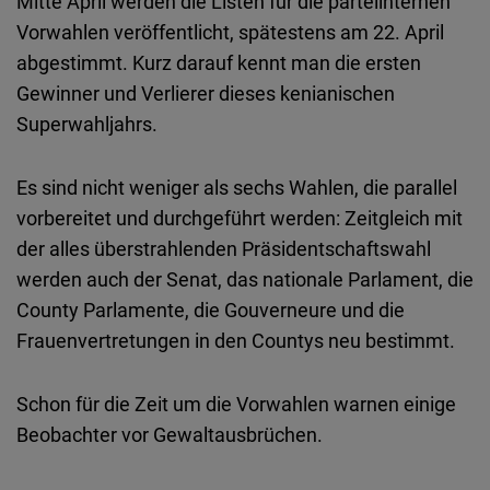
Mitte April werden die Listen für die parteiinternen
Embed
Vorwahlen veröffentlicht, spätestens am 22. April
abgestimmt. Kurz darauf kennt man die ersten
Cloudinary
Gewinner und Verlierer dieses kenianischen
Superwahljahrs.
Flickr
Embed
Es sind nicht weniger als sechs Wahlen, die parallel
vorbereitet und durchgeführt werden: Zeitgleich mit
Newsletter2go
der alles überstrahlenden Präsidentschaftswahl
Embed
werden auch der Senat, das nationale Parlament, die
County Parlamente, die Gouverneure und die
Podigee
Frauenvertretungen in den Countys neu bestimmt.
Embed
Schon für die Zeit um die Vorwahlen warnen einige
D.Vinci
Beobachter vor Gewaltausbrüchen.
Embed