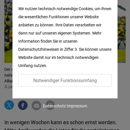
Matomo
Wir nutzen technisch notwendige Cookies, um Ihnen
die wesentlichen Funktionen unserer Website
Facebook
anbieten zu können. Ihre Daten verarbeiten wir
Embed
dann nur auf unseren eigenen Systemen. Mehr
Information finden Sie in unseren
Twitter
Datenschutzhinweisen in Ziffer 3. Sie können unsere
Embed
Website damit nur im technisch notwendigen
Umfang nutzen.
Instagram
Der stellvertretende Präsident William Ruto spricht während der
nationalen Delegiertenkonferenz der Partei United Democratic
Embed
Notwendiger Funktionsumfang
Alliance (UDA) im Kasarani-Stadion
©
picture alliance / ZUMAPRESS.com | John Ochieng
Youtube
Embed
Datenschutz
Impressum
Google
In wenigen Wochen kann es schon ernst werden.
Maps