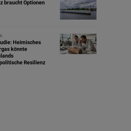
nz braucht Optionen
26
udie: Heimisches
rgas könnte
hlands
politische Resilienz