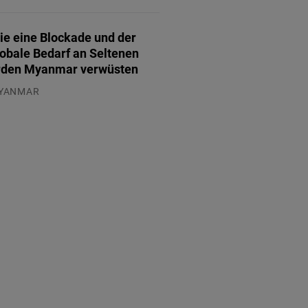
.07.2026
ie eine Blockade und der
lobale Bedarf an Seltenen
rden Myanmar verwüsten
YANMAR
.08.2026