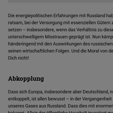
Die energiepolitischen Erfahrungen mit Russland habe
ratsam, bei der Versorgung mit essenziellen Gütern 
setzen – insbesondere, wenn das Verhältnis zu di
unterschwelligem Misstrauen geprägt ist. Nun käm
händeringend mit den Auswirkungen des russischen A
seinen wirtschaftlichen Folgen. Und die Moral von de
Dich nicht!
Abkopplung
Dass sich Europa, insbesondere aber Deutschland, 
entkoppelt, ist allen bewusst – in der Vergangenhei
unseres Gases aus Russland. Dass dies mit enormen 
bekannt. Allein der öffentliche Haushalt investiert 