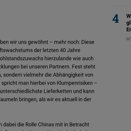
29
W
g
E
M
haben wir uns gewöhnt – mehr noch: Diese
04
aftswachstums der letzten 40 Jahre
 Wohlstandszuwachs hierzulande wie auch
icklungen bei unseren Partnern. Fest steht
h, sondern vielmehr die Abhängigkeit von
e spricht man hierbei von Klumpenrisiken –
t unterschiedlichste Lieferketten und kann
aumeln bringen, als wir es aktuell in der
 dabei die Rolle Chinas mit in Betracht