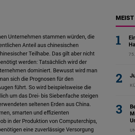
MEIST
schen Unternehmen stammen würden, die
Ei
Ha
tlichen Anteil aus chinesischen
nesischer Teilhabe. Das gilt aber nicht
75
26
enötigt werden: Tatsächlich wird der
Unternehmen dominiert. Bewusst wird man
Ju
man sich die Prognosen für den
K
ugen führt. So wird beispielsweise die
29
ich um das Drei- bis Siebenfache steigen
verwendeten seltenen Erden aus China.
Be
nen, smarten und effizienten
Mo
U
 ob in der Produktion von Computerchips,
 benötigen eine zuverlässige Versorgung
U