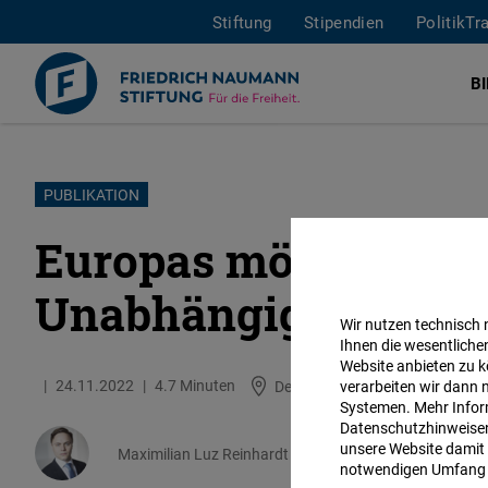
Stiftung
Stipendien
PolitikTr
B
Direkt
PUBLIKATION
zum
Europas möglicher 
Inhalt
Unabhängigkeit
Wir nutzen technisch
Ihnen die wesentliche
Website anbieten zu k
24.11.2022
4.7 Minuten
Deutschland
verarbeiten wir dann 
Englisch
Systemen. Mehr Inform
Datenschutzhinweisen 
unsere Website damit 
Maximilian Luz Reinhardt
notwendigen Umfang 