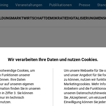
aining
Veranstaltungen
Publikationen
Presse
Stan
ILDUNG
MARKTWIRTSCHAFT
DEMOKRATIE
DIGITALISIERUNG
MENS
Weg zur
Wir verarbeiten Ihre Daten und nutzen Cookies.
 notwendige Cookies, um
Um unsere Webseite für Sie o
Akzeptieren
n Funktionen unserer
und unser Angebot für Sie fo
önnen. Ihre Daten
zu können, nutzen wir funkti
Matomo
nur auf unseren eigenen
Marketingcookies. Mehr Info
ation finden Sie in unseren
Anbietern und die Funktionsw
in Ziffer 3. Sie können
unseren Datenschutzhinweisen
Facebook
nur im technisch
Sie ‚Akzeptieren‘, um einzuwil
Dr.
Nele Fabian
Embed
nutzen.
Einwilligung können Sie jeder