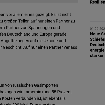
Resilie
Flickr
Embed
n vor allem eines gezeigt: Es ist nicht
zu großen Teilen auf nur einen Partner zu
Newsletter2go
esem Partner von Spannungen und
Embed
01.06.20
Neue St
pfen Deutschland und Europa gerade
Schiefe
ngriffskrieges auf die Ukraine und
Podigee
Deutsc
r Geschicht: Auf nur einen Partner verlass
Embed
energie
stärken
D.Vinci
Embed
Typeform
nun von russischen Gasimporten
Embed
t bezogen wir immerhin rund 55 Prozent
Kosten verbunden ist, ist ebenfalls
mehr als 200 Mrd. Euro aus dem