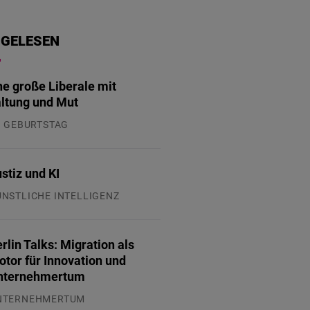
 GELESEN
ne große Liberale mit
ltung und Mut
. GEBURTSTAG
.07.2026
stiz und KI
ÜNSTLICHE INTELLIGENZ
.07.2026
rlin Talks: Migration als
tor für Innovation und
nternehmertum
NTERNEHMERTUM