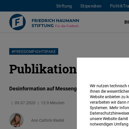
Stiftung
Stipendien
PolitikTr
B
Direkt
#FREEDOMFIGHTSFAKE
zum
Publikation: Behind 
Inhalt
Wir nutzen technisch
Desinformation auf Messengerdiensten
Ihnen die wesentliche
Website anbieten zu k
verarbeiten wir dann 
09.07.2020
13.9 Minuten
Systemen. Mehr Inform
Datenschutzhinweisen 
unsere Website damit 
Ann Cathrin Riedel
notwendigen Umfang 