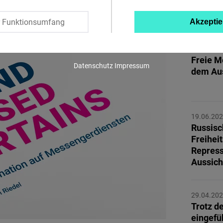
MEHR 
Twitter
r Funktionsumfang
Akzeptie
Embed
07.07.20
Freie M
Instagram
Datenschutz
Impressum
dem Au
Embed
Youtube
Embed
19.06.20
Russisc
Freiheit
Google
Repress
Maps
Aussich
Embed
29.04.20
Cloudinary
Trotz d
eingefü