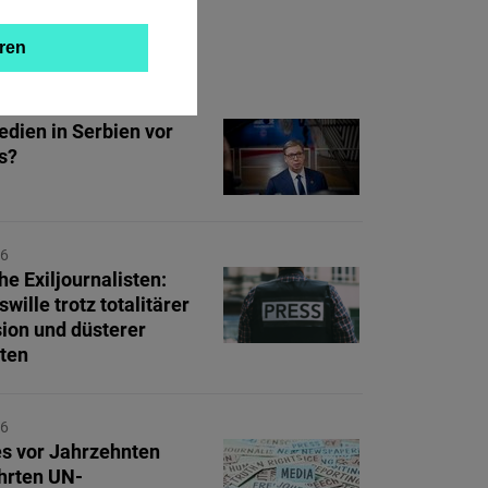
ZUM THEMA
ren
26
edien in Serbien vor
s?
26
he Exiljournalisten:
swille trotz totalitärer
ion und düsterer
ten
26
es vor Jahrzehnten
hrten UN-