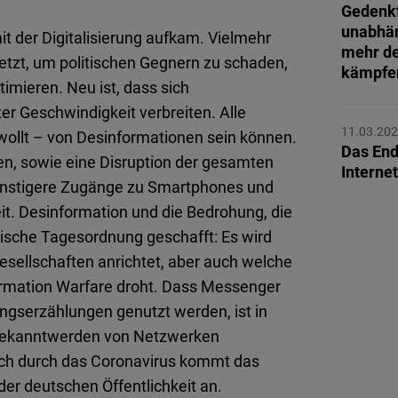
Flickr
Gedenk
unabhä
Embed
t der Digitalisierung aufkam. Vielmehr
mehr de
tzt, um politischen Gegnern zu schaden,
kämpfe
Newsletter2go
timieren. Neu ist, dass sich
Embed
er Geschwindigkeit verbreiten. Alle
11.03.20
wollt – von Desinformationen sein können.
Das End
Podigee
en, sowie eine Disruption der gesamten
Interne
Embed
günstigere Zugänge zu Smartphones und
it. Desinformation und die Bedrohung, die
D.Vinci
itische Tagesordnung geschafft: Es wird
Embed
Gesellschaften anrichtet, aber auch welche
ormation Warfare droht. Dass Messenger
Typeform
ngserzählungen genutzt werden, ist in
Embed
 Bekanntwerden von Netzwerken
ich durch das Coronavirus kommt das
r deutschen Öffentlichkeit an.