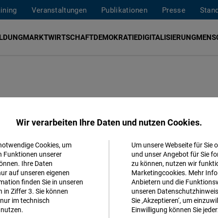
aining
Veranstaltungen
Publikationen
Presse
Stan
ILDUNG
MARKTWIRTSCHAFT
DEMOKRATIE
DIGITALISIERUNG
MENS
Closed Curtains
Wir verarbeiten Ihre Daten und nutzen Cookies.
 notwendige Cookies, um
Um unsere Webseite für Sie o
Akzeptieren
n Funktionen unserer
und unser Angebot für Sie fo
önnen. Ihre Daten
zu können, nutzen wir funkti
Matomo
nur auf unseren eigenen
Marketingcookies. Mehr Info
ation finden Sie in unseren
Anbietern und die Funktionsw
in Ziffer 3. Sie können
unseren Datenschutzhinweisen
Facebook
nur im technisch
Sie ‚Akzeptieren‘, um einzuwil
Embed
nutzen.
Einwilligung können Sie jeder