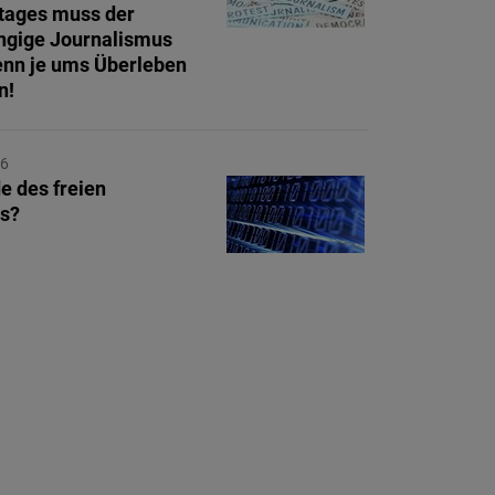
tages muss der
ngige Journalismus
nn je ums Überleben
n!
26
e des freien
ts?