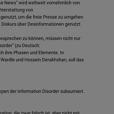
ake News” wird weltweit vornehmlich von
chterstattung von
d genutzt, um die freie Presse zu umgehen
en Diskurs über Desinformationen genutzt
besprechen zu können, müssen nicht nur
isorder“ (zu Deutsch:
ch ihre Phasen und Elemente. In
e Wardle und Hossein Derakhshan, soll das
ypen der Information Disorder subsumiert.
tion, die zwar falsch ist, aber nicht mit