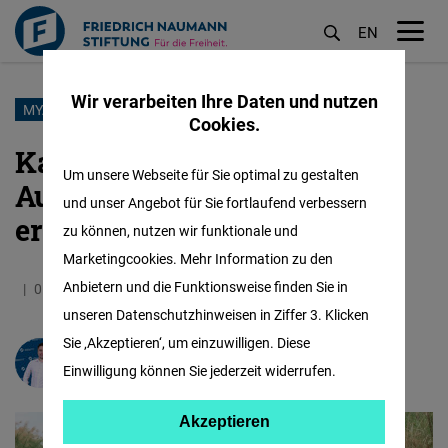
EN
M
öf
Wir verarbeiten Ihre Daten und nutzen
Direkt
MYANMAR
Cookies.
zum
Kann sich ein Land im
Inhalt
Um unsere Webseite für Sie optimal zu gestalten
Ausnahmezustand selbst
und unser Angebot für Sie fortlaufend verbessern
ernähren?
zu können, nutzen wir funktionale und
Marketingcookies. Mehr Information zu den
Anbietern und die Funktionsweise finden Sie in
01.09.2022
5.2 Minuten
Thailand
unseren Datenschutzhinweisen in Ziffer 3. Klicken
Sie ‚Akzeptieren‘, um einzuwilligen. Diese
Frederic Spohr
Einwilligung können Sie jederzeit widerrufen.
Akzeptieren
Akzeptieren