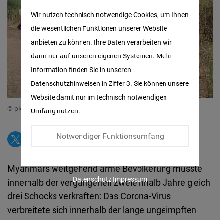
Matomo
Wir nutzen technisch notwendige Cookies, um Ihnen
die wesentlichen Funktionen unserer Website
Facebook
anbieten zu können. Ihre Daten verarbeiten wir
Embed
dann nur auf unseren eigenen Systemen. Mehr
Information finden Sie in unseren
Twitter
Datenschutzhinweisen in Ziffer 3. Sie können unsere
Embed
Website damit nur im technisch notwendigen
© picture alliance / ASSOCIATED PRESS | Uncredited
Umfang nutzen.
Instagram
Embed
Notwendiger Funktionsumfang
Youtube
Myanmars weitgehend arme Bevölkerung musste
Embed
Datenschutz
Impressum
innerhalb der vergangenen zweieinhalb Jahre gleich
drei Schocks verkraften: Das Corona-Virus
Google
verbreitete sich innerhalb der lange ungeimpften
Maps