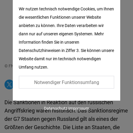
Matomo
Wir nutzen technisch notwendige Cookies, um Ihnen
die wesentlichen Funktionen unserer Website
Facebook
anbieten zu können. Ihre Daten verarbeiten wir
Embed
dann nur auf unseren eigenen Systemen. Mehr
Information finden Sie in unseren
Twitter
Datenschutzhinweisen in Ziffer 3. Sie können unsere
Embed
Website damit nur im technisch notwendigen
© FNF
Umfang nutzen.
Instagram
Embed
Notwendiger Funktionsumfang
Youtube
Die Sanktionen in Reaktion auf den russischen
Embed
Datenschutz
Impressum
Angriffskrieg waren historisch. Das Sanktionsregime
der G7 Staaten gegen Russland gilt als eines der
Google
Größten der Geschichte. Die Liste an Staaten, die
Maps