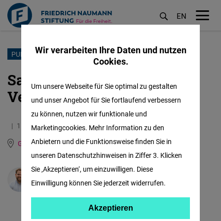
EN
M
öf
Wir verarbeiten Ihre Daten und nutzen
Direkt
PUBLIKATION
Cookies.
zum
Sanktionen mit
Inhalt
Um unsere Webseite für Sie optimal zu gestalten
Verbesserungspotential
und unser Angebot für Sie fortlaufend verbessern
zu können, nutzen wir funktionale und
11.05.2023
5.8 Minuten
Marketingcookies. Mehr Information zu den
Anbietern und die Funktionsweise finden Sie in
Global World Order Hub (Washington)
unseren Datenschutzhinweisen in Ziffer 3. Klicken
Sie ‚Akzeptieren‘, um einzuwilligen. Diese
Sven Hilgers
Einwilligung können Sie jederzeit widerrufen.
Akzeptieren
Akzeptieren