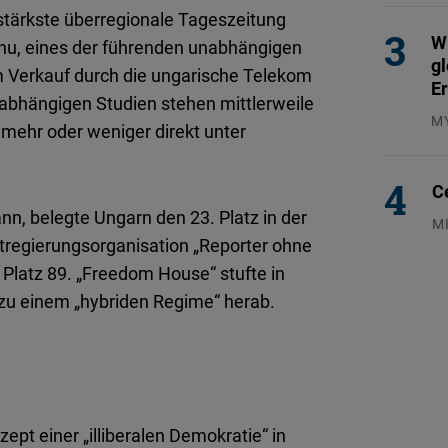
tärkste überregionale Tageszeitung
W
.hu, eines der führenden unabhängigen
gl
 Verkauf durch die ungarische Telekom
E
nabhängigen Studien stehen mittlerweile
M
mehr oder weniger direkt unter
04
C
n, belegte Ungarn den 23. Platz in der
M
chtregierungsorganisation „Reporter ohne
04
 Platz 89. „Freedom House“ stufte in
zu einem „hybriden Regime“ herab.
pt einer „illiberalen Demokratie“ in