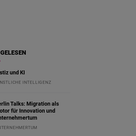
 GELESEN
stiz und KI
NSTLICHE INTELLIGENZ
.07.2026
rlin Talks: Migration als
tor für Innovation und
nternehmertum
NTERNEHMERTUM
.07.2026