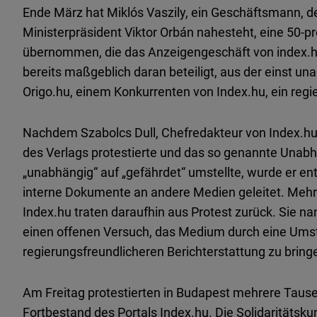
Ende März hat Miklós Vaszily, ein Geschäftsmann, de
Ministerpräsident Viktor Orbán nahesteht, eine 50-pr
übernommen, die das Anzeigengeschäft von index.hu 
bereits maßgeblich daran beteiligt, aus der einst u
Origo.hu, einem Konkurrenten von Index.hu, ein re
Nachdem Szabolcs Dull, Chefredakteur von Index.hu
des Verlags protestierte und das so genannte Unab
„unabhängig“ auf „gefährdet“ umstellte, wurde er en
interne Dokumente an andere Medien geleitet. Mehr 
Index.hu traten daraufhin aus Protest zurück. Sie n
einen offenen Versuch, das Medium durch eine Umstr
regierungsfreundlicheren Berichterstattung zu bring
Am Freitag protestierten in Budapest mehrere Tause
Fortbestand des Portals Index.hu. Die Solidaritätskun