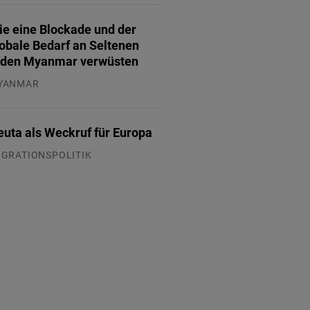
ie eine Blockade und der
obale Bedarf an Seltenen
rden Myanmar verwüsten
YANMAR
.08.2026
euta als Weckruf für Europa
IGRATIONSPOLITIK
.08.2026