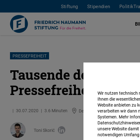
Stiftung
Stipendien
PolitikTr
B
Direkt
PRESSEFREIHEIT
zum
Tausende demonstrie
Inhalt
Pressefreiheit in Un
Wir nutzen technisch
Ihnen die wesentliche
Website anbieten zu k
30.07.2020
3.6 Minuten
Deutschland
verarbeiten wir dann 
Systemen. Mehr Inform
Datenschutzhinweisen 
unsere Website damit 
Toni Skorić
notwendigen Umfang 