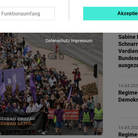
MEHR 
Twitter
r Funktionsumfang
Akzeptie
Embed
05.06.20
Sabine 
Instagram
Datenschutz
Impressum
Schnarr
Embed
Verdien
Bundesr
Youtube
ausgeze
Embed
14.04.20
Google
Regime
Maps
Demokr
Embed
Cloudinary
14.04.20
Regime