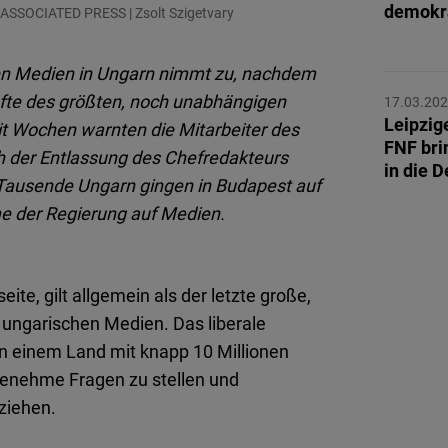
demokr
Flickr
 / ASSOCIATED PRESS | Zsolt Szigetvary
Embed
gen Medien in Ungarn nimmt zu, nachdem
Newsletter2go
äfte des größten, noch unabhängigen
17.03.20
Embed
Leipzig
it Wochen warnten die Mitarbeiter des
FNF bri
ch der Entlassung des Chefredakteurs
in die D
Podigee
. Tausende Ungarn gingen in Budapest auf
Embed
me der Regierung auf Medien.
D.Vinci
Embed
e, gilt allgemein als der letzte große,
ungarischen Medien. Das liberale
Typeform
r in einem Land mit knapp 10 Millionen
Embed
genehme Fragen zu stellen und
ziehen.