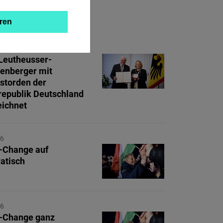
ZUM THEMA
ren
26
Leutheusser-
enberger mit
storden der
epublik Deutschland
ichnet
26
-Change auf
atisch
26
-Change ganz