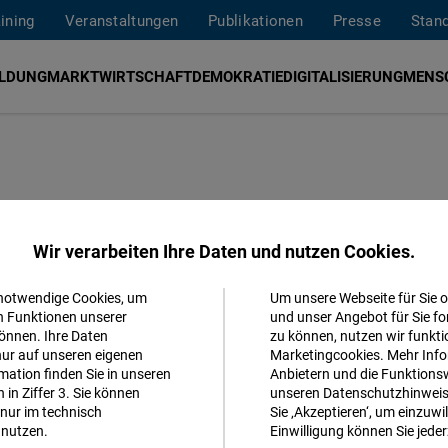
aining
Veranstaltungen
Publikationen
Presse
Stan
ILDUNG
MARKTWIRTSCHAFT
DEMOKRATIE
DIGITALISIERUNG
MENS
ren für
Wir verarbeiten Ihre Daten und nutzen Cookies.
garn
 notwendige Cookies, um
Um unsere Webseite für Sie o
Akzeptieren
n Funktionen unserer
und unser Angebot für Sie fo
önnen. Ihre Daten
zu können, nutzen wir funkti
Matomo
nur auf unseren eigenen
Marketingcookies. Mehr Info
ation finden Sie in unseren
Anbietern und die Funktionsw
in Ziffer 3. Sie können
unseren Datenschutzhinweisen
Facebook
nur im technisch
Sie ‚Akzeptieren‘, um einzuwil
Embed
nutzen.
Einwilligung können Sie jeder