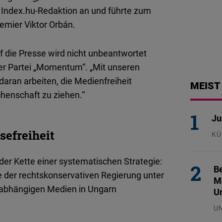
 Index.hu-Redaktion an und führte zum
emier Viktor Orbán.
f die Presse wird nicht unbeantwortet
der Partei „Momentum“. „Mit unseren
ran arbeiten, die Medienfreiheit
MEIST
henschaft zu ziehen.“
Ju
efreiheit
KÜ
29
der Kette einer systematischen Strategie:
Be
 der rechtskonservativen Regierung unter
Mo
unabhängigen Medien in Ungarn
U
U
29