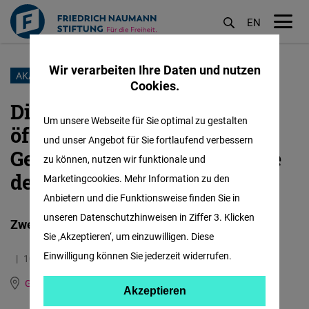
EN
M
öf
Wir verarbeiten Ihre Daten und nutzen
Direkt
AKADEMIE FÜR FÜHRUNGSKRÄFTE
Cookies.
zum
Die Stimme der Frauen im
Inhalt
Um unsere Webseite für Sie optimal zu gestalten
öffentlichen Raum:
und unser Angebot für Sie fortlaufend verbessern
Geschichten und Werkzeuge
zu können, nutzen wir funktionale und
des öffentlichen Diskurses
Marketingcookies. Mehr Information zu den
Anbietern und die Funktionsweise finden Sie in
unseren Datenschutzhinweisen in Ziffer 3. Klicken
Zweitägige Führungskräfte-Akademie
Sie ‚Akzeptieren‘, um einzuwilligen. Diese
Einwilligung können Sie jederzeit widerrufen.
10.03.2023
4.0 Minuten
Greece and Cyprus
Englisch
Griechisch
Akzeptieren
Akzeptieren