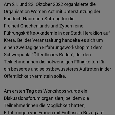
Embed
Am 21. und 22. Oktober 2022 organisierte die
Organisation Women Act mit Unterstützung der
Cloudinary
Friedrich-Naumann-Stiftung für die
Freiheit Griechenlands und Zypern eine
Flickr
Führungskräfte-Akademie in der Stadt Heraklion auf
Embed
Kreta. Bei der Veranstaltung handelte es sich um
einen zweitägigen Erfahrungsworkshop mit dem
Newsletter2go
Schwerpunkt "Öffentliches Reden", der den
Embed
Teilnehmerinnen die notwendigen Fähigkeiten für
ein besseres und selbstbewussteres Auftreten in der
Podigee
Öffentlichkeit vermitteln sollte.
Embed
Am ersten Tag des Workshops wurde ein
D.Vinci
Diskussionsforum organisiert, bei dem die
Embed
Teilnehmerinnen die Möglichkeit hatten,
Erfahrungen von Frauen mit Einfluss in Bezug auf