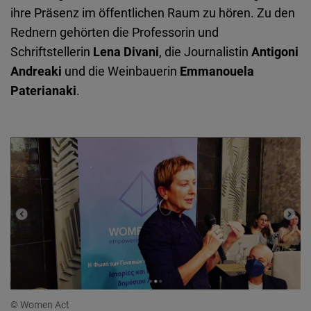
Typeform
ihre Präsenz im öffentlichen Raum zu hören. Zu den
Embed
Rednern gehörten die Professorin und
Schriftstellerin
Lena Divani
, die Journalistin
Antigoni
Andreaki
und die Weinbauerin
Emmanouela
Paterianaki
.
© Women Act