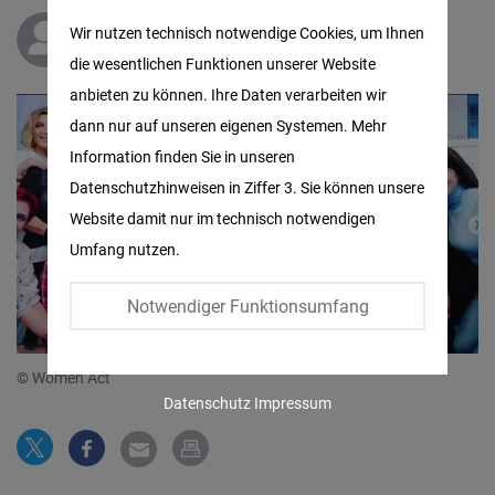
Matomo
Wir nutzen technisch notwendige Cookies, um Ihnen
Dr.
Maria Gianniou
die wesentlichen Funktionen unserer Website
Facebook
anbieten zu können. Ihre Daten verarbeiten wir
Embed
dann nur auf unseren eigenen Systemen. Mehr
Information finden Sie in unseren
Twitter
Datenschutzhinweisen in Ziffer 3. Sie können unsere
Embed
Website damit nur im technisch notwendigen
Umfang nutzen.
Instagram
Embed
Notwendiger Funktionsumfang
Youtube
© Women Act
Embed
Datenschutz
Impressum
Google
Maps