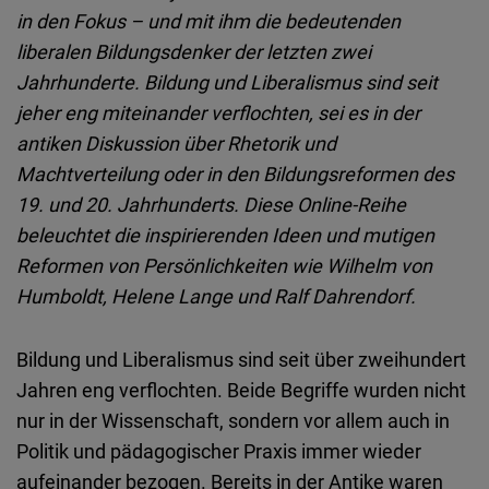
Embed
in den Fokus – und mit ihm die bedeutenden
liberalen Bildungsdenker der letzten zwei
Cloudinary
Jahrhunderte. Bildung und Liberalismus sind seit
jeher eng miteinander verflochten, sei es in der
Flickr
antiken Diskussion über Rhetorik und
Embed
Machtverteilung oder in den Bildungsreformen des
19. und 20. Jahrhunderts. Diese Online-Reihe
Newsletter2go
beleuchtet die inspirierenden Ideen und mutigen
Embed
Reformen von Persönlichkeiten wie Wilhelm von
Humboldt, Helene Lange und Ralf Dahrendorf.
Podigee
Embed
Bildung und Liberalismus sind seit über zweihundert
Jahren eng verflochten. Beide Begriffe wurden nicht
D.Vinci
nur in der Wissenschaft, sondern vor allem auch in
Embed
Politik und pädagogischer Praxis immer wieder
aufeinander bezogen. Bereits in der Antike waren