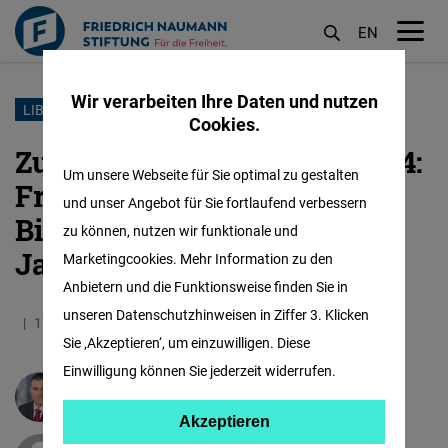
EN
M
öf
Wir verarbeiten Ihre Daten und nutzen
Direkt
LIBERALE BILDUNG
Cookies.
zum
Zum Wissenschaftsjahr 2024:
Inhalt
Um unsere Webseite für Sie optimal zu gestalten
Freiheit - Liberale
und unser Angebot für Sie fortlaufend verbessern
Bildungsdenker aus zwei
zu können, nutzen wir funktionale und
Jahrhunderten
Marketingcookies. Mehr Information zu den
Anbietern und die Funktionsweise finden Sie in
unseren Datenschutzhinweisen in Ziffer 3. Klicken
17.06.2024
4.7 Minuten
Deutschland
Sie ‚Akzeptieren‘, um einzuwilligen. Diese
Einwilligung können Sie jederzeit widerrufen.
Benno Schulz
Akzeptieren
Akzeptieren