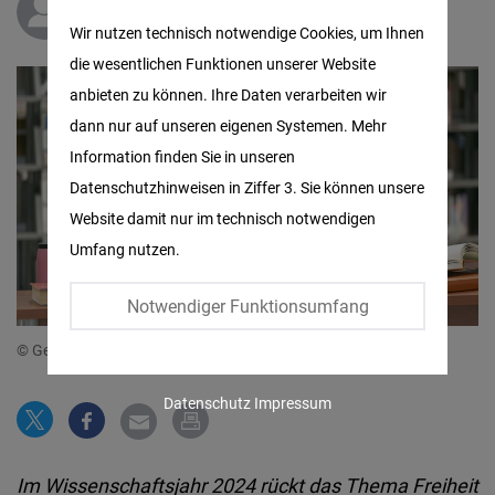
Matomo
Dr.
Thomas Clausen
Wir nutzen technisch notwendige Cookies, um Ihnen
die wesentlichen Funktionen unserer Website
Facebook
anbieten zu können. Ihre Daten verarbeiten wir
Embed
dann nur auf unseren eigenen Systemen. Mehr
Information finden Sie in unseren
Twitter
Datenschutzhinweisen in Ziffer 3. Sie können unsere
Embed
Website damit nur im technisch notwendigen
Umfang nutzen.
Instagram
Embed
Notwendiger Funktionsumfang
© Getty Images
sabri bakış
Youtube
Embed
Datenschutz
Impressum
Google
Maps
Im Wissenschaftsjahr 2024 rückt das Thema Freiheit