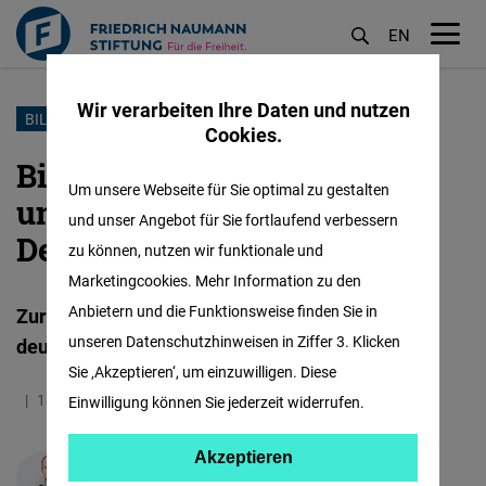
EN
M
öf
Wir verarbeiten Ihre Daten und nutzen
Direkt
BILDUNG
Cookies.
zum
Bildungsdefizit Wirtschaft
Inhalt
Um unsere Webseite für Sie optimal zu gestalten
und Unternehmertum in
und unser Angebot für Sie fortlaufend verbessern
Deutschland
zu können, nutzen wir funktionale und
Marketingcookies. Mehr Information zu den
Anbietern und die Funktionsweise finden Sie in
Zur Darstellung wirtschaftlicher Themen in
unseren Datenschutzhinweisen in Ziffer 3. Klicken
deutschen Schulbüchern
Sie ‚Akzeptieren‘, um einzuwilligen. Diese
18.03.2024
3.3 Minuten
Einwilligung können Sie jederzeit widerrufen.
Akzeptieren
Akzeptieren
Justus Lenz