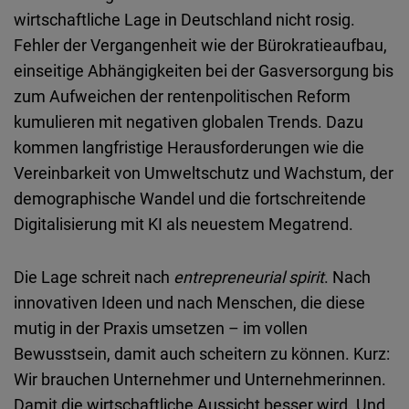
Embed
wirtschaftliche Lage in Deutschland nicht rosig.
Fehler der Vergangenheit wie der Bürokratieaufbau,
Cloudinary
einseitige Abhängigkeiten bei der Gasversorgung bis
zum Aufweichen der rentenpolitischen Reform
Flickr
kumulieren mit negativen globalen Trends. Dazu
Embed
kommen langfristige Herausforderungen wie die
Vereinbarkeit von Umweltschutz und Wachstum, der
Newsletter2go
demographische Wandel und die fortschreitende
Embed
Digitalisierung mit KI als neuestem Megatrend.
Podigee
Die Lage schreit nach
entrepreneurial spirit
. Nach
Embed
innovativen Ideen und nach Menschen, die diese
mutig in der Praxis umsetzen – im vollen
D.Vinci
Bewusstsein, damit auch scheitern zu können. Kurz:
Embed
Wir brauchen Unternehmer und Unternehmerinnen.
Damit die wirtschaftliche Aussicht besser wird. Und