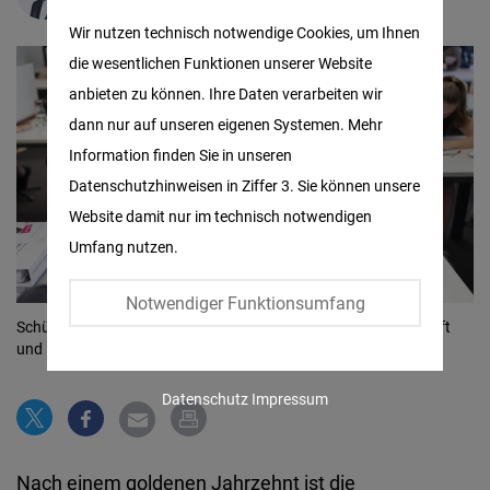
Matomo
Wir nutzen technisch notwendige Cookies, um Ihnen
die wesentlichen Funktionen unserer Website
Facebook
anbieten zu können. Ihre Daten verarbeiten wir
Embed
dann nur auf unseren eigenen Systemen. Mehr
Information finden Sie in unseren
Twitter
Datenschutzhinweisen in Ziffer 3. Sie können unsere
Embed
Website damit nur im technisch notwendigen
Umfang nutzen.
Instagram
Embed
Notwendiger Funktionsumfang
Schülerinnen und Schüler schreiben Prüfung im Fach "Wirtschaft
Youtube
und Recht".
© picture alliance/KEYSTONE | GAETAN BALLY
Embed
Datenschutz
Impressum
Google
Maps
Nach einem goldenen Jahrzehnt ist die