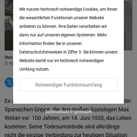
Matomo
Wir nutzen technisch notwendige Cookies, um Ihnen
die wesentlichen Funktionen unserer Website
Facebook
anbieten zu können. Ihre Daten verarbeiten wir
Embed
dann nur auf unseren eigenen Systemen. Mehr
Information finden Sie in unseren
Twitter
Datenschutzhinweisen in Ziffer 3. Sie können unsere
Embed
Max Weber 1917 auf der Lauensteginer Tagung
Website damit nur im technisch notwendigen
© Wikimedia Commons
Umfang nutzen.
Instagram
Embed
Notwendiger Funktionsumfang
Youtube
Es waren die Folgen einer weltweiten Pandemie, der
Embed
Spanischen Grippe, die den großen Soziologen Max
Datenschutz
Impressum
Weber vor 100 Jahren, am 14. Juni 1920, das Leben
Google
kosteten. Seine Todesumstände sind allerdings
Maps
nicht die einzige Verbindung zur heutigen Situation