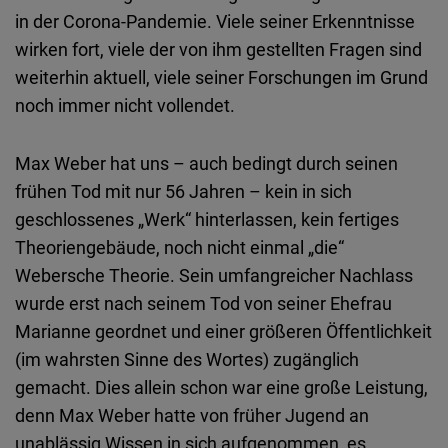
Embed
in der Corona-Pandemie. Viele seiner Erkenntnisse
wirken fort, viele der von ihm gestellten Fragen sind
Cloudinary
weiterhin aktuell, viele seiner Forschungen im Grund
noch immer nicht vollendet.
Flickr
Embed
Max Weber hat uns – auch bedingt durch seinen
frühen Tod mit nur 56 Jahren – kein in sich
Newsletter2go
geschlossenes „Werk“ hinterlassen, kein fertiges
Embed
Theoriengebäude, noch nicht einmal „die“
Webersche Theorie. Sein umfangreicher Nachlass
Podigee
wurde erst nach seinem Tod von seiner Ehefrau
Embed
Marianne geordnet und einer größeren Öffentlichkeit
(im wahrsten Sinne des Wortes) zugänglich
D.Vinci
gemacht. Dies allein schon war eine große Leistung,
Embed
denn Max Weber hatte von früher Jugend an
unablässig Wissen in sich aufgenommen, es