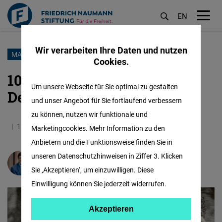
EN
M
öf
Wir verarbeiten Ihre Daten und nutzen
Direkt
MAX WEBER
Cookies.
zum
100 Jahre Max Weber: Sein
Inhalt
Um unsere Webseite für Sie optimal zu gestalten
Denken lebt fort
und unser Angebot für Sie fortlaufend verbessern
zu können, nutzen wir funktionale und
12.06.2020
6.0 Minuten
Deutschland
Marketingcookies. Mehr Information zu den
Anbietern und die Funktionsweise finden Sie in
unseren Datenschutzhinweisen in Ziffer 3. Klicken
Karl-Heinz Paqué
Sie ‚Akzeptieren‘, um einzuwilligen. Diese
Einwilligung können Sie jederzeit widerrufen.
Akzeptieren
Akzeptieren