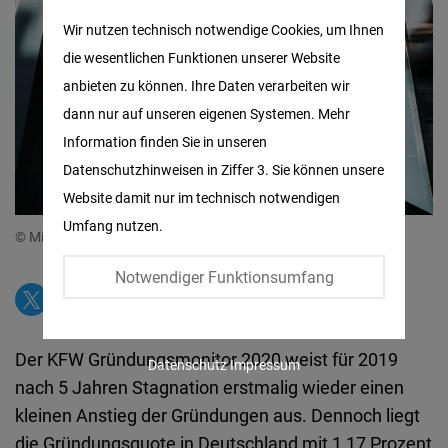
Matomo
Wir nutzen technisch notwendige Cookies, um Ihnen
die wesentlichen Funktionen unserer Website
Facebook
anbieten zu können. Ihre Daten verarbeiten wir
Embed
dann nur auf unseren eigenen Systemen. Mehr
Information finden Sie in unseren
Twitter
Datenschutzhinweisen in Ziffer 3. Sie können unsere
Embed
Website damit nur im technisch notwendigen
Umfang nutzen.
Instagram
© Mika Baumeister/Unsplash
Embed
Notwendiger Funktionsumfang
Youtube
Embed
Der KFW Gründungsmonitor 2020 weist für 2019
Datenschutz
Impressum
nach 5 Jahren Stagnation erstmalig wieder einen
Google
kleinen Anstieg der Gründungen aus. Dennoch liegt
Maps
die Gründungsquote in Deutschland mit 1,17 Prozent