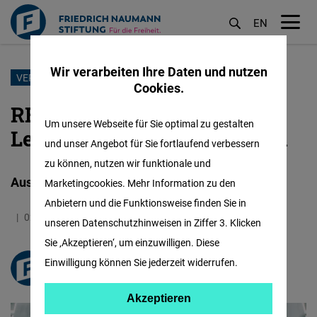
EN
M
öf
Wir verarbeiten Ihre Daten und nutzen
Direkt
VERANSTALTUNG
Cookies.
zum
RE:START21: Digitale
Inhalt
Um unsere Webseite für Sie optimal zu gestalten
Leuchttürme für den Norden
und unser Angebot für Sie fortlaufend verbessern
zu können, nutzen wir funktionale und
Ausgründung aus den Hochschulen
Marketingcookies. Mehr Information zu den
Anbietern und die Funktionsweise finden Sie in
02.06.2021
0.8 Minuten
unseren Datenschutzhinweisen in Ziffer 3. Klicken
Sie ‚Akzeptieren‘, um einzuwilligen. Diese
Einwilligung können Sie jederzeit widerrufen.
freiheit.org
Akzeptieren
Akzeptieren