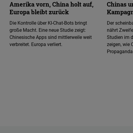
Amerika vorn, China holt auf,
Chinas u
Europa bleibt zurück
Kampagn
Die Kontrolle über KI-Chat-Bots bringt
Der scheinba
große Macht. Eine neue Studie zeigt:
nährt Zweife
Chinesische Apps sind mittlerweile weit
Studien im 
verbreitet. Europa verliert.
zeigen, wie
Propaganda 
RUSSLAND
UND
NORDKOREA
Mehr laden
18.09.2025
Neue
FNF-