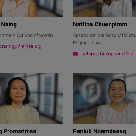
 Naing
Nattipa Chuenpirom
ommunikationsreferentin
Assistentin der Geschäftsleit
Regionalbüro
.naing@freiheit.org
nattipa.chuenpirom@freih
 Promsrimas
Penluk Ngamdaeng