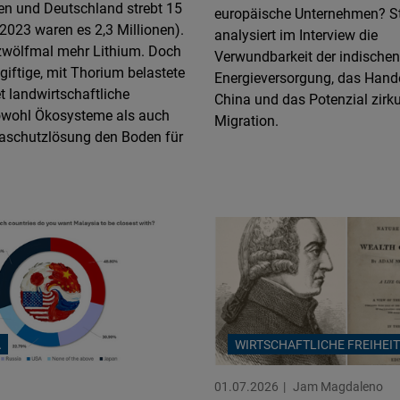
en und Deutschland strebt 15
Flickr
europäische Unternehmen? S
2023 waren es 2,3 Millionen).
Embed
analysiert im Interview die
 zwölfmal mehr Lithium. Doch
Verwundbarkeit der indischen
giftige, mit Thorium belastete
Energieversorgung, das Hande
Newsletter2go
t landwirtschaftliche
China und das Potenzial zirku
Embed
sowohl Ökosysteme als auch
Migration.
imaschutzlösung den Boden für
Podigee
Embed
D.Vinci
Embed
Typeform
Embed
A
WIRTSCHAFTLICHE FREIHEIT
01.07.2026
Jam Magdaleno