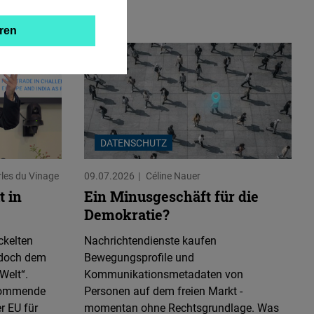
ren
DATENSCHUTZ
les du Vinage
09.07.2026
Céline Nauer
t in
Ein Minusgeschäft für die
Demokratie?
ckelten
Nachrichtendienste kaufen
 doch dem
Bewegungsprofile und
Welt“.
Kommunikationsmetadaten von
 kommende
Personen auf dem freien Markt -
r EU für
momentan ohne Rechtsgrundlage. Was