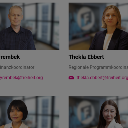
yrembek
Thekla Ebbert
Finanzkoordinator
Regionale Programmkoordina
yrembek@freiheit.org
thekla.ebbert@freiheit.or