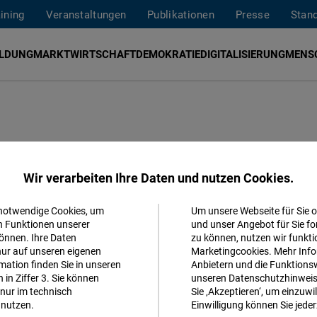
aining
Veranstaltungen
Publikationen
Presse
Stan
ILDUNG
MARKTWIRTSCHAFT
DEMOKRATIE
DIGITALISIERUNG
MENS
)
fördert Demokratie, Menschenrechte, und Marktwirtscha
Wir verarbeiten Ihre Daten und nutzen Cookies.
eoul
,
Taipei
und
Neu-
Delhi
. Zudem arbeiten wir in
Malays
e internationalen Partnerorganisationen. Wir organisieren
 notwendige Cookies, um
Um unsere Webseite für Sie o
Akzeptieren
n Funktionen unserer
und unser Angebot für Sie fo
rn Publikationen. Sollten Sie Fragen oder Anregungen zu
önnen. Ihre Daten
zu können, nutzen wir funkti
Matomo
er können Sie auch
unser Team
kennenlernen.
nur auf unseren eigenen
Marketingcookies. Mehr Info
ation finden Sie in unseren
Anbietern und die Funktionsw
in Ziffer 3. Sie können
unseren Datenschutzhinweisen
Facebook
nur im technisch
Sie ‚Akzeptieren‘, um einzuwil
Embed
nutzen.
Einwilligung können Sie jeder