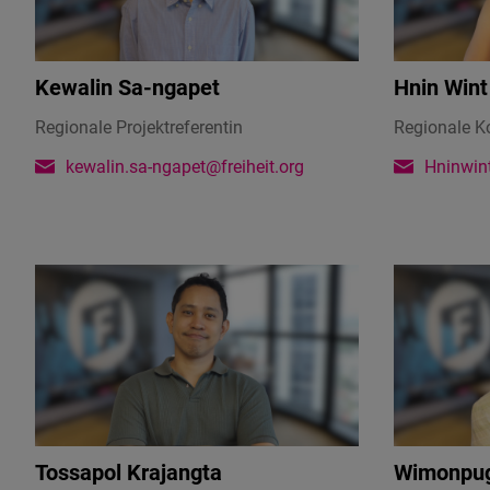
Kewalin Sa-ngapet
Hnin Wint
Regionale Projektreferentin
Regionale K
kewalin.sa-ngapet@freiheit.org
Hninwint
Tossapol Krajangta
Wimonpug