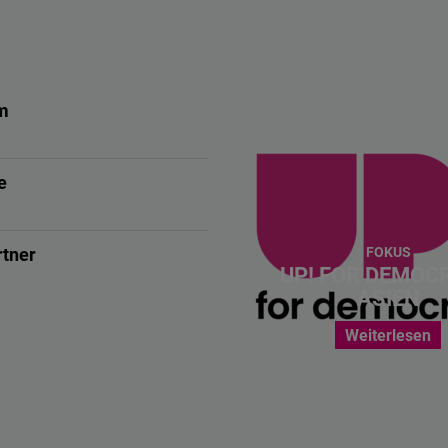
m
e
rtner
FOKUS
UP! FOR DEMOC
ASIEN
Weiterlesen