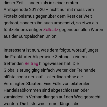
dieser Zeit – anders als in seiner ersten
Embed
Amtsperiode 2017-20 – nicht nur mit massivem
Protektionismus gegenüber dem Rest der Welt
Cloudinary
gedroht, sondern ihn auch umgesetzt, so etwa ein
fünfzehnprozentiger
Zollsatz
gegenüber allen Waren
Flickr
aus der Europäischen Union.
Embed
Newsletter2go
Interessant ist nun, was dem folgte, worauf jüngst
Embed
die Frankfurter Allgemeine Zeitung in einem
treffenden
Beitrag
hingewiesen hat. Die
Podigee
Globalisierung ging einfach weiter, der Freihandel
Embed
blühte sogar neu auf – allerdings ohne die
Vereinigten Staaten. Eine Fülle von bilateralen
D.Vinci
Handelsabkommen sind abgeschlossen oder
Embed
zumindest in Verhandlungen auf den Weg gebracht
worden. Die Liste wird immer länger: die