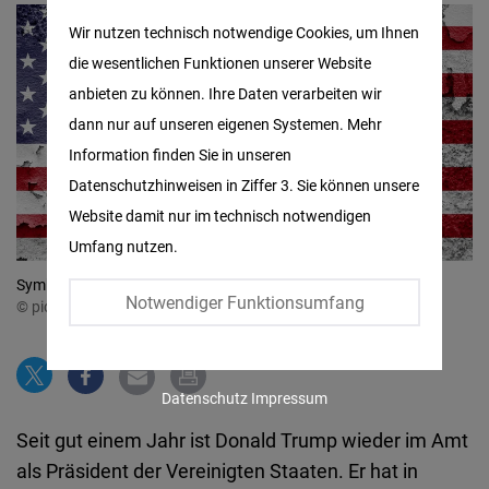
Matomo
Wir nutzen technisch notwendige Cookies, um Ihnen
die wesentlichen Funktionen unserer Website
Facebook
anbieten zu können. Ihre Daten verarbeiten wir
Embed
dann nur auf unseren eigenen Systemen. Mehr
Information finden Sie in unseren
Twitter
Datenschutzhinweisen in Ziffer 3. Sie können unsere
Embed
Website damit nur im technisch notwendigen
Umfang nutzen.
Instagram
Symbolbild Freihandel
Embed
Notwendiger Funktionsumfang
© picture alliance / CHROMORANGE | Michael Bihmayer
Youtube
Embed
Datenschutz
Impressum
Seit gut einem Jahr ist Donald Trump wieder im Amt
Google
als Präsident der Vereinigten Staaten. Er hat in
Maps