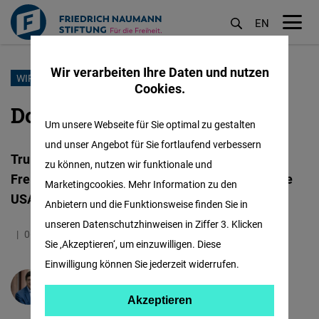
EN
M
öf
Wir verarbeiten Ihre Daten und nutzen
Direkt
WIRTSCHAFT
Cookies.
zum
Donald allein zu Haus
Inhalt
Um unsere Webseite für Sie optimal zu gestalten
und unser Angebot für Sie fortlaufend verbessern
Trump traktiert die Welt mit Zöllen. Aber der
zu können, nutzen wir funktionale und
Freihandel blüht auf – global, dann eben ohne die
Marketingcookies. Mehr Information zu den
USA. Richtig so!
Anbietern und die Funktionsweise finden Sie in
unseren Datenschutzhinweisen in Ziffer 3. Klicken
06.02.2026
2.0 Minuten
Deutschland
Sie ‚Akzeptieren‘, um einzuwilligen. Diese
Einwilligung können Sie jederzeit widerrufen.
Karl-Heinz Paqué
Akzeptieren
Akzeptieren