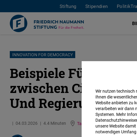
Stiftung
Stipendien
PolitikTr
B
Direkt
INNOVATION FOR DEMOCRACY
zum
Beispiele Für Die Z
Inhalt
zwischen Civic Tec
Wir nutzen technisch
Ihnen die wesentliche
Und Regierungen
Website anbieten zu k
verarbeiten wir dann 
Systemen. Mehr Inform
Datenschutzhinweisen 
04.03.2026
4.4 Minuten
Taiwan
Englisch
unsere Website damit 
notwendigen Umfang 