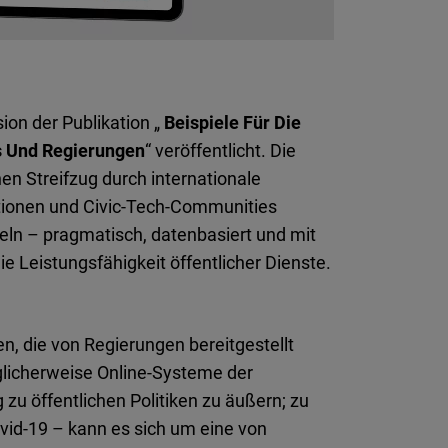
Flickr
Embed
Newsletter2go
on der Publikation „
Beispiele Für Die
Embed
s Und Regierungen
“ veröffentlicht. Die
en Streifzug durch internationale
Podigee
tutionen und Civic‑Tech‑Communities
Embed
ln – pragmatisch, datenbasiert und mit
e Leistungsfähigkeit öffentlicher Dienste.
D.Vinci
Embed
n, die von Regierungen bereitgestellt
Typeform
licherweise Online-Systeme der
Embed
zu öffentlichen Politiken zu äußern; zu
id‑19 – kann es sich um eine von