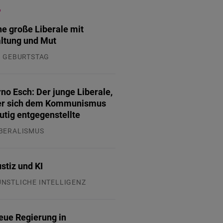
ne große Liberale mit
ltung und Mut
. GEBURTSTAG
.07.2026
no Esch: Der junge Liberale,
er sich dem Kommunismus
tig entgegenstellte
IBERALISMUS
.07.2026
stiz und KI
ÜNSTLICHE INTELLIGENZ
.07.2026
eue Regierung in