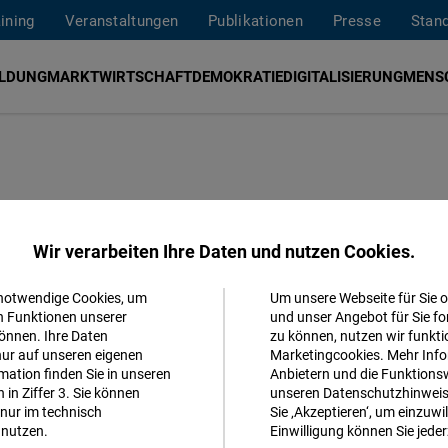
aining
Veranstaltungen
Publikationen
Presse
Stan
ILDUNG
MARKTWIRTSCHAFT
DEMOKRATIE
DIGITALISIERUNG
MENS
usammenarbeit
Wir verarbeiten Ihre Daten und nutzen Cookies.
h Communities
 notwendige Cookies, um
Um unsere Webseite für Sie o
Akzeptieren
n Funktionen unserer
und unser Angebot für Sie fo
önnen. Ihre Daten
zu können, nutzen wir funkti
Matomo
nur auf unseren eigenen
Marketingcookies. Mehr Info
ation finden Sie in unseren
Anbietern und die Funktionsw
in Ziffer 3. Sie können
unseren Datenschutzhinweisen
Facebook
nur im technisch
Sie ‚Akzeptieren‘, um einzuwil
Embed
nutzen.
Einwilligung können Sie jeder