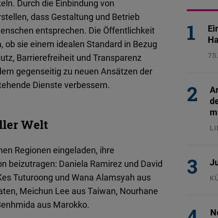
eln. Durch die Einbindung von
tellen, dass Gestaltung und Betrieb
Ei
Menschen entsprechen. Die Öffentlichkeit
Ha
n, ob sie einem idealen Standard in Bezug
75
utz, Barrierefreiheit und Transparenz
26
dem gegenseitig zu neuen Ansätzen der
stehende Dienste verbessern.
Ar
d
mu
ller Welt
L
24
nen Regionen eingeladen, ihre
Ju
on beizutragen: Daniela Ramirez und David
, Kes Tuturoong und Wana Alamsyah aus
K
29
aaten, Meichun Lee aus Taiwan, Nourhane
Benhmida aus Marokko.
N