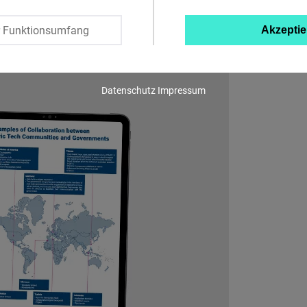
Twitter
r Funktionsumfang
Akzeptie
Embed
Instagram
Datenschutz
Impressum
Embed
Youtube
Embed
Google
Maps
Embed
Cloudinary