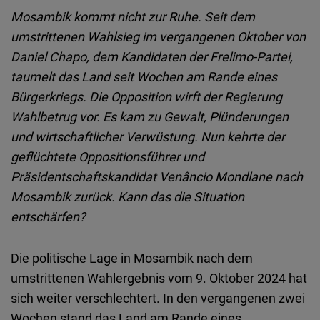
Embed
Mosambik kommt nicht zur Ruhe. Seit dem
umstrittenen Wahlsieg im vergangenen Oktober von
Cloudinary
Daniel Chapo, dem Kandidaten der Frelimo-Partei,
taumelt das Land seit Wochen am Rande eines
Flickr
Bürgerkriegs. Die Opposition wirft der Regierung
Embed
Wahlbetrug vor. Es kam zu Gewalt, Plünderungen
und wirtschaftlicher Verwüstung. Nun kehrte der
Newsletter2go
geflüchtete Oppositionsführer und
Embed
Präsidentschaftskandidat
Venâncio Mondlane nach
Mosambik zurück. Kann das die Situation
Podigee
entschärfen?
Embed
Die politische Lage in Mosambik nach dem
D.Vinci
umstrittenen Wahlergebnis vom 9. Oktober 2024 hat
Embed
sich weiter verschlechtert. In den vergangenen zwei
Wochen stand das Land am Rande eines