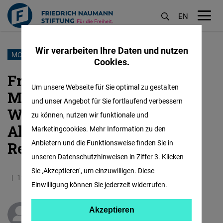
EN
M
öf
Wir verarbeiten Ihre Daten und nutzen
Direkt
MOSAMBIK
Cookies.
zum
Frelimo gegen den Dialog:
Inhalt
Um unsere Webseite für Sie optimal zu gestalten
Mosambiks Opposition will
und unser Angebot für Sie fortlaufend verbessern
Wandel, doch regionale
zu können, nutzen wir funktionale und
Allianzen stützen die
Marketingcookies. Mehr Information zu den
Anbietern und die Funktionsweise finden Sie in
Regierung
unseren Datenschutzhinweisen in Ziffer 3. Klicken
Sie ‚Akzeptieren‘, um einzuwilligen. Diese
13.01.2025
5.0 Minuten
Eastern Africa
Einwilligung können Sie jederzeit widerrufen.
Akzeptieren
Akzeptieren
Tendai Mbanje