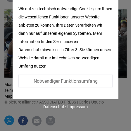
Matomo
Wir nutzen technisch notwendige Cookies, um Ihnen
die wesentlichen Funktionen unserer Website
Facebook
anbieten zu können. Ihre Daten verarbeiten wir
Embed
dann nur auf unseren eigenen Systemen. Mehr
Information finden Sie in unseren
Twitter
Datenschutzhinweisen in Ziffer 3. Sie können unsere
Embed
Website damit nur im technisch notwendigen
Umfang nutzen.
Instagram
Embed
Notwendiger Funktionsumfang
Mosambiks Oppositionsführer Venâncio Mondlane spricht bei
seiner Ankunft auf dem internationalen Flughafen Mavalane in
Youtube
Maputo, Mosambik, mit Journalisten.
Embed
© picture alliance / ASSOCIATED PRESS | Carlos Uqueio
Datenschutz
Impressum
Google
Maps