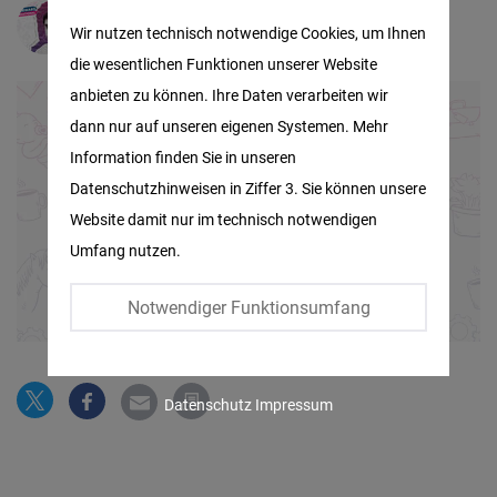
Matomo
Martin Dimitrov
Wir nutzen technisch notwendige Cookies, um Ihnen
die wesentlichen Funktionen unserer Website
Facebook
anbieten zu können. Ihre Daten verarbeiten wir
Embed
dann nur auf unseren eigenen Systemen. Mehr
Information finden Sie in unseren
Twitter
Datenschutzhinweisen in Ziffer 3. Sie können unsere
Embed
Website damit nur im technisch notwendigen
Umfang nutzen.
Instagram
Embed
Notwendiger Funktionsumfang
Youtube
Embed
Datenschutz
Impressum
Google
Maps