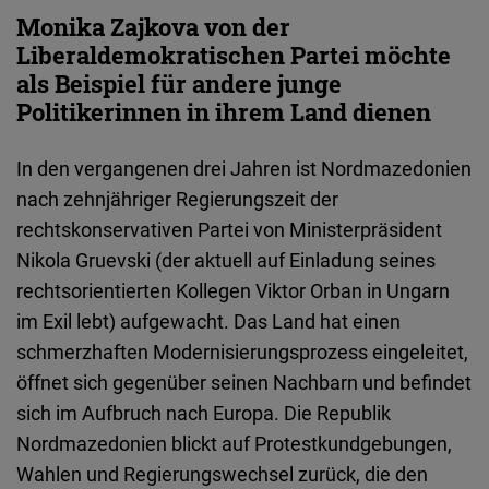
Embed
Monika Zajkova von der
Liberaldemokratischen Partei möchte
Cloudinary
als Beispiel für andere junge
Politikerinnen in ihrem Land dienen
Flickr
Embed
In den vergangenen drei Jahren ist Nordmazedonien
nach zehnjähriger Regierungszeit der
Newsletter2go
rechtskonservativen Partei von Ministerpräsident
Embed
Nikola Gruevski (der aktuell auf Einladung seines
rechtsorientierten Kollegen Viktor Orban in Ungarn
Podigee
im Exil lebt) aufgewacht. Das Land hat einen
Embed
schmerzhaften Modernisierungsprozess eingeleitet,
öffnet sich gegenüber seinen Nachbarn und befindet
D.Vinci
sich im Aufbruch nach Europa. Die Republik
Embed
Nordmazedonien blickt auf Protestkundgebungen,
Wahlen und Regierungswechsel zurück, die den