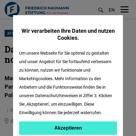
EN
M
öf
Wir verarbeiten Ihre Daten und nutzen
Direkt
#FEMALEFOWARDINTERNATIONAL
Cookies.
zum
Das neue Gesicht der
Inhalt
Um unsere Webseite für Sie optimal zu gestalten
nordmazedonischen Politik
und unser Angebot für Sie fortlaufend verbessern
zu können, nutzen wir funktionale und
Monika Zajkova von der Liberaldemokratischen
Marketingcookies. Mehr Information zu den
Partei möchte als Beispiel für andere junge
Anbietern und die Funktionsweise finden Sie in
Politikerinnen in ihrem Land dienen
unseren Datenschutzhinweisen in Ziffer 3. Klicken
Sie ‚Akzeptieren‘, um einzuwilligen. Diese
07.09.2022
12.5 Minuten
Einwilligung können Sie jederzeit widerrufen.
East and Southeast Europe
Englisch
Akzeptieren
Akzeptieren