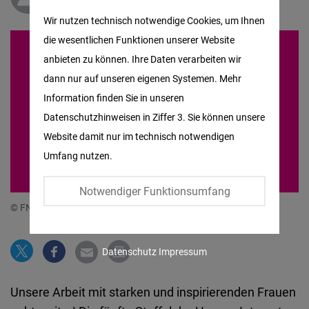
Matomo
Wir nutzen technisch notwendige Cookies, um Ihnen
die wesentlichen Funktionen unserer Website
Facebook
anbieten zu können. Ihre Daten verarbeiten wir
Embed
dann nur auf unseren eigenen Systemen. Mehr
Information finden Sie in unseren
Twitter
Datenschutzhinweisen in Ziffer 3. Sie können unsere
Embed
Website damit nur im technisch notwendigen
Umfang nutzen.
Instagram
Embed
Notwendiger Funktionsumfang
© FNF
Youtube
Embed
Datenschutz
Impressum
Google
Unsere Arbeit mit starken und inspirierenden Frauen
Maps