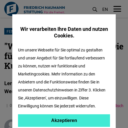
EN
M
öf
Wir verarbeiten Ihre Daten und nutzen
Direkt
FEMALE FORWARD
Cookies.
zum
"Women, Power, Politics" - Die
Inhalt
Um unsere Webseite für Sie optimal zu gestalten
fünfte Staffel unserer
und unser Angebot für Sie fortlaufend verbessern
Kurzdoku-Serie
zu können, nutzen wir funktionale und
Marketingcookies. Mehr Information zu den
Anbietern und die Funktionsweise finden Sie in
Lerne starke & engagierte Frauen aus den
unseren Datenschutzhinweisen in Ziffer 3. Klicken
Westbalkan-Staaten kennen!
Sie ‚Akzeptieren‘, um einzuwilligen. Diese
09.10.2025
1.2 Minuten
Western Balkans
Englisch
Einwilligung können Sie jederzeit widerrufen.
Akzeptieren
Akzeptieren
Edita Barać-Savić