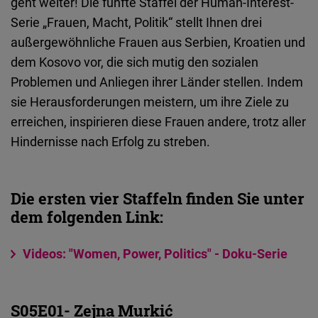
geht weiter!
Die fünfte Staffel der Human-Interest-
Embed
Serie „Frauen, Macht, Politik“ stellt Ihnen drei
außergewöhnliche Frauen aus Serbien, Kroatien und
Cloudinary
dem Kosovo vor, die sich mutig den sozialen
Problemen und Anliegen ihrer Länder stellen.
Indem
Flickr
sie Herausforderungen meistern, um ihre Ziele zu
Embed
erreichen, inspirieren diese Frauen andere, trotz aller
Hindernisse nach Erfolg zu streben.
Newsletter2go
Embed
Die ersten vier Staffeln finden Sie unter
Podigee
dem folgenden Link:
Embed
Videos: "Women, Power, Politics" - Doku-Serie
D.Vinci
Embed
S05E01- Zejna Murkić