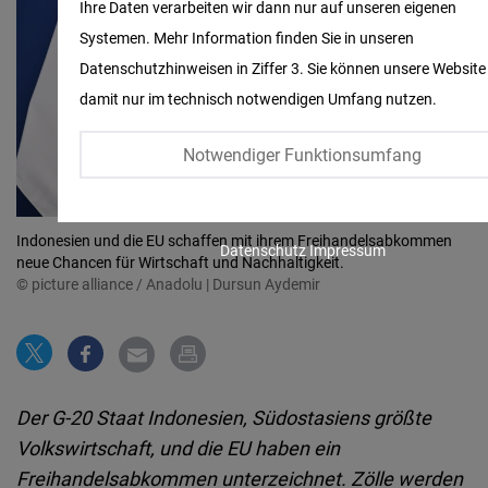
Ihre Daten verarbeiten wir dann nur auf unseren eigenen
Embed
Systemen. Mehr Information finden Sie in unseren
Datenschutzhinweisen in Ziffer 3. Sie können unsere Website
Twitter
damit nur im technisch notwendigen Umfang nutzen.
Embed
Notwendiger Funktionsumfang
Instagram
Embed
Indonesien und die EU schaffen mit ihrem Freihandelsabkommen
Datenschutz
Impressum
Youtube
neue Chancen für Wirtschaft und Nachhaltigkeit.
© picture alliance / Anadolu | Dursun Aydemir
Embed
Google
Maps
Embed
Der G-20 Staat Indonesien, Südostasiens größte
Volkswirtschaft, und die EU haben ein
Cloudinary
Freihandelsabkommen unterzeichnet. Zölle werden