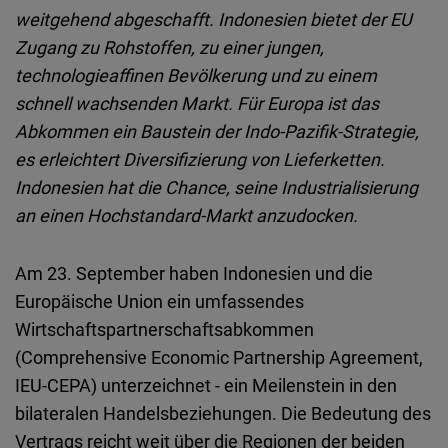
weitgehend abgeschafft. Indonesien bietet der EU
Flickr
Zugang zu Rohstoffen, zu einer jungen,
Embed
technologieaffinen Bevölkerung und zu einem
schnell wachsenden Markt. Für Europa ist das
Newsletter2go
Abkommen ein Baustein der
Indo
‑
Pazifik
‑
Strategie
,
Embed
es erleichtert Diversifizierung von Lieferketten.
Indonesien hat die Chance, seine Industrialisierung
Podigee
an einen
Hochstandard
‑
Markt
anzudocken.
Embed
Am 23. September haben Indonesien und die
D.Vinci
Europäische Union ein umfassendes
Embed
Wirtschaftspartnerschaftsabkommen
(Comprehensive Economic Partnership Agreement,
Typeform
IEU-CEPA) unterzeichnet - ein Meilenstein in den
Embed
bilateralen Handelsbeziehungen. Die Bedeutung des
Vertrags reicht weit über die Regionen der beiden