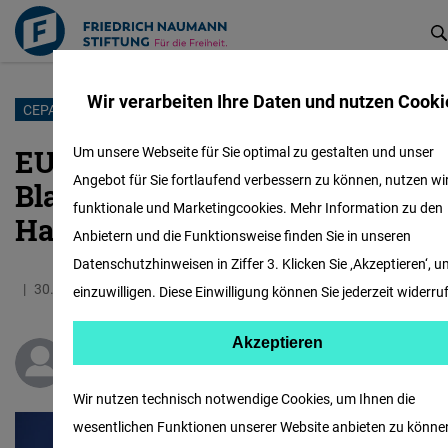
Wir verarbeiten Ihre Daten und nutzen Cooki
Direkt
CEPA
zum
EU‑Indonesien‑Freihandelsab
Um unsere Webseite für Sie optimal zu gestalten und unser
Inhalt
Angebot für Sie fortlaufend verbessern zu können, nutzen wi
Blaupause für resilienten
funktionale und Marketingcookies. Mehr Information zu den
Handel
Anbietern und die Funktionsweise finden Sie in unseren
Datenschutzhinweisen in Ziffer 3. Klicken Sie ‚Akzeptieren‘, 
30.09.2025
5.9 Minuten
Indonesien
Englisch
einzuwilligen. Diese Einwilligung können Sie jederzeit widerru
Akzeptieren
Poltak Hotradero
Matomo
Wir nutzen technisch notwendige Cookies, um Ihnen die
wesentlichen Funktionen unserer Website anbieten zu könne
Facebook