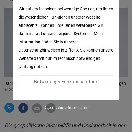
Matomo
Wir nutzen technisch notwendige Cookies, um Ihnen
die wesentlichen Funktionen unserer Website
Facebook
anbieten zu können. Ihre Daten verarbeiten wir
Embed
dann nur auf unseren eigenen Systemen. Mehr
Information finden Sie in unseren
Twitter
Datenschutzhinweisen in Ziffer 3. Sie können unsere
Embed
Website damit nur im technisch notwendigen
Umfang nutzen.
Instagram
Embed
Notwendiger Funktionsumfang
Dänische und EU-Flaggen am dänischen Parlament in Kopenhagen.
© picture alliance / Ritzau Scanpix | Mads Claus Rasmussen
Youtube
Embed
Datenschutz
Impressum
Google
Die geopolitische Instabilität und Unsicherheit in den
Maps