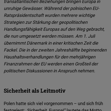
transatlantischen Beziehungen bringen Europa in
Embed
unruhige Gewässer. Während der polnischen EU-
Ratspräsidentschaft wurden mehrere wichtige
Cloudinary
Strategien zur Stärkung der geopolitischen
Handlungsfähigkeit Europas auf den Weg gebracht,
Flickr
die nun umgesetzt werden müssen. Am 1. Juli
Embed
übernimmt Dänemark in einer kritischen Zeit die
Fackel. Die in der zweiten Jahreshälfte beginnenden
Newsletter2go
Haushaltsverhandlungen für den mehrjährigen
Embed
Finanzrahmen der EU werden einen Großteil der
politischen Diskussionen in Anspruch nehmen.
Podigee
Embed
Sicherheit als Leitmotiv
D.Vinci
Embed
Polen hatte sich viel vorgenommen – und sich früh
festgelegt: „Sicherheit, Europa!“ lautete das Motto.