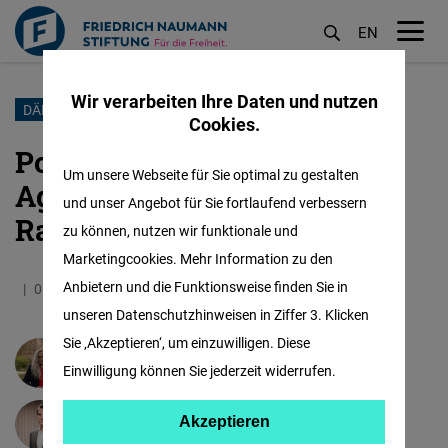
EN
M
öf
Wir verarbeiten Ihre Daten und nutzen
Direkt
DÄNEMARKS EU-RATSPRÄSIDENTSCHAFT
Cookies.
zum
Polens Bilanz, Dänemarks
Inhalt
Um unsere Webseite für Sie optimal zu gestalten
Agenda: Ein neuer EU-
und unser Angebot für Sie fortlaufend verbessern
Ratsvorsitz beginnt
zu können, nutzen wir funktionale und
Marketingcookies. Mehr Information zu den
Anbietern und die Funktionsweise finden Sie in
01.07.2025
5.5 Minuten
Europa
unseren Datenschutzhinweisen in Ziffer 3. Klicken
Sie ‚Akzeptieren‘, um einzuwilligen. Diese
Barbora Krempaská
Einwilligung können Sie jederzeit widerrufen.
Akzeptieren
Akzeptieren
Jeroen Dobber