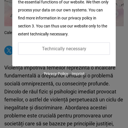
the essential functions of our website. We then only
Facebook
process your data on our own systems. You can
Embed
find more information in our privacy policy in
section 3. You can thus use our website only to the
Twitter
Calendar 2024 - Violența asupra femeilor ne privește pe toți
extent technically necessary.
Embed
Technically necessary
Instagram
Embed
Violența împotriva femeilor reprezintă o încălcare
Privacy Policy
Imprint
fundamentală a drepturilor omului și o problemă
Youtube
socială omniprezentă, cu consecințe profunde.
Embed
Dincolo de răul fizic și psihologic imediat provocat
femeilor, o astfel de violență perpetuează un ciclu de
Google
inegalitate și discriminare. Abordarea acestei
Maps
probleme este crucială pentru promovarea unor
Embed
societăți care să se bazeze pe principiile justiției,