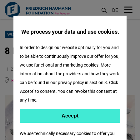
DE
M
öf
We process your data and use cookies.
Sari
WOMEN IN POLITICS
la
8 Martie - Mai mult decât o zi
In order to design our website optimally for you and
conținutul
to be able to continuously improve our offer for you,
principal
we use functional and marketing cookies. More
27.02.2024
3.1 Minutes
information about the providers and how they work
Romania and Republic of Moldova
English
German
can be found in our privacy policy in section 3. Click
'Accept' to consent. You can revoke this consent at
any time.
Accept
Accept
Matomo
We use technically necessary cookies to offer you