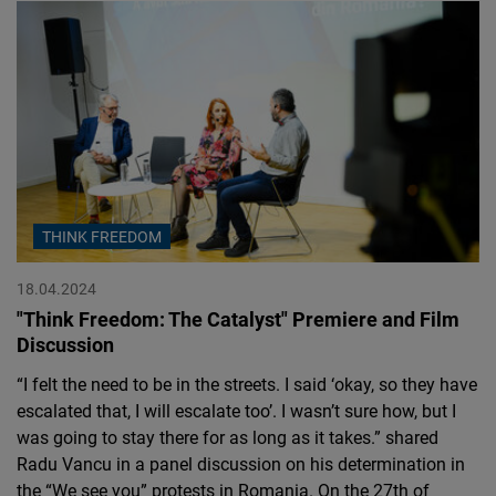
THINK FREEDOM
18.04.2024
"Think Freedom: The Catalyst" Premiere and Film
Discussion
“I felt the need to be in the streets. I said ‘okay, so they have
escalated that, I will escalate too’. I wasn’t sure how, but I
was going to stay there for as long as it takes.” shared
Radu Vancu in a panel discussion on his determination in
the “We see you” protests in Romania. On the 27th of