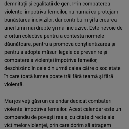
demnității și egalității de gen. Prin combaterea
Cloudinary
violenței împotriva femeilor, nu numai că protejăm
bunăstarea indivizilor, dar contribuim și la crearea
Flickr
unei lumi mai drepte și mai incluzive. Este nevoie de
Embed
eforturi colective pentru a contesta normele
dăunătoare, pentru a promova conștientizarea și
Newsletter2go
pentru a adopta măsuri legale de prevenire și
Embed
combatere a violenței împotriva femeilor,
deschizând în cele din urmă calea către o societate
Podigee
în care toată lumea poate trăi fără teamă și fără
Embed
violență.
D.Vinci
Mai jos veți găsi un calendar dedicat combaterii
Embed
violenței împotriva femeilor. Acest calendar este un
compendiu de povești reale, cu citate directe ale
Typeform
victimelor violenței, prin care dorim să atragem
Embed