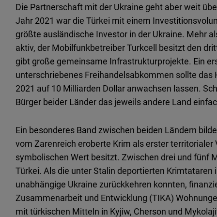
Die Partnerschaft mit der Ukraine geht aber weit üb
Jahr 2021 war die Türkei mit einem Investitionsvolum
größte ausländische Investor in der Ukraine. Mehr al
aktiv, der Mobilfunkbetreiber Turkcell besitzt den dri
gibt große gemeinsame Infrastrukturprojekte. Ein er
unterschriebenes Freihandelsabkommen sollte das 
2021 auf 10 Milliarden Dollar anwachsen lassen. Sc
Bürger beider Länder das jeweils andere Land einfa
Ein besonderes Band zwischen beiden Ländern bilden 
vom Zarenreich eroberte Krim als erster territorial
symbolischen Wert besitzt. Zwischen drei und fünf M
Türkei. Als die unter Stalin deportierten Krimtataren
unabhängige Ukraine zurückkehren konnten, finanzie
Zusammenarbeit und Entwicklung (TIKA) Wohnungen 
mit türkischen Mitteln in Kyjiw, Cherson und Mykolaj