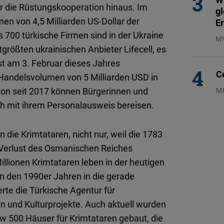
er die Rüstungskooperation hinaus. Im
gl
en von 4,5 Milliarden US-Dollar der
E
s 700 türkische Firmen sind in der Ukraine
M
ttgrößten ukrainischen Anbieter Lifecell, es
04
st am 3. Februar dieses Jahres
C
Handelsvolumen von 5 Milliarden USD in
hon seit 2017 können Bürgerinnen und
M
04
ch mit ihrem Personalausweis bereisen.
die Krimtataren, nicht nur, weil die 1783
er Verlust des Osmanischen Reiches
illionen Krimtataren leben in der heutigen
 in den 1990er Jahren in die gerade
rte die Türkische Agentur für
und Kulturprojekte. Auch aktuell wurden
iw 500 Häuser für Krimtataren gebaut, die