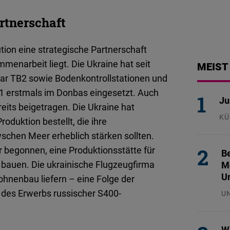
rtnerschaft
ution eine strategische Partnerschaft
enarbeit liegt. Die Ukraine hat seit
MEIST
r TB2 sowie Bodenkontrollstationen und
1 erstmals im Donbas eingesetzt. Auch
Ju
eits beigetragen. Die Ukraine hat
KÜ
duktion bestellt, die ihre
29
chen Meer erheblich stärken sollten.
 begonnen, eine Produktionsstätte für
Be
 bauen. Die ukrainische Flugzeugfirma
Mo
U
ohnenbau liefern – eine Folge der
des Erwerbs russischer S400-
U
29
W