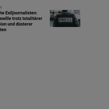
26
he Exiljournalisten:
swille trotz totalitärer
ion und düsterer
ten