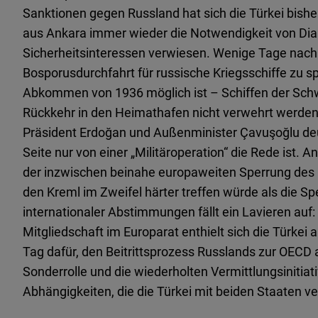
Sanktionen gegen Russland hat sich die Türkei bisher
aus Ankara immer wieder die Notwendigkeit von Dial
Sicherheitsinteressen verwiesen. Wenige Tage nach Kr
Bosporusdurchfahrt für russische Kriegsschiffe zu s
Abkommen von 1936 möglich ist – Schiffen der Sch
Rückkehr in den Heimathafen nicht verwehrt werden
Präsident Erdoğan und Außenminister Çavuşoğlu deut
Seite nur von einer „Militäroperation“ die Rede ist. An
der inzwischen beinahe europaweiten Sperrung des L
den Kreml im Zweifel härter treffen würde als die
internationaler Abstimmungen fällt ein Lavieren auf
Mitgliedschaft im Europarat enthielt sich die Türkei
Tag dafür, den Beitrittsprozess Russlands zur OECD 
Sonderrolle und die wiederholten Vermittlungsinitiati
Abhängigkeiten, die die Türkei mit beiden Staaten v