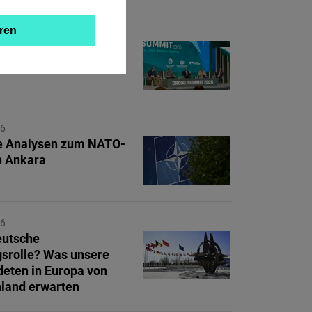
ren
26
O braucht ukrainische
m Drohnenkrieg
26
e Analysen zum NATO-
in Ankara
26
eutsche
srolle? Was unsere
eten in Europa von
land erwarten