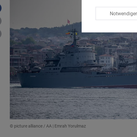
Notwendige
©
picture alliance / AA | Emrah Yorulmaz