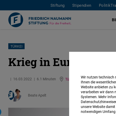
Stiftung
Stipendien
PolitikTr
B
Direkt
TÜRKEI
zum
Krieg in Europa: Die 
Inhalt
Wir nutzen technisch
16.03.2022
6.1 Minuten
Türkei
Englisch
Ihnen die wesentliche
Website anbieten zu k
verarbeiten wir dann 
Beate Apelt
Systemen. Mehr Inform
Datenschutzhinweisen 
unsere Website damit 
notwendigen Umfang 