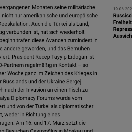
Flickr
 vergangenen Monaten seine militärische
19.06.20
Embed
 nicht nur amerikanische und europäische
Russisc
Freiheit
Deeskalation. Auch die Türkei als Land,
Newsletter2go
Repress
ig verbunden ist, hat sich wiederholt
Aussich
Embed
sbeginn trafen diese Avancen zumindest in
ine andere geworden, und das Bemühen
Podigee
viert. Präsident Recep Tayyip Erdoğan ist
Embed
O-Partnern regelmäßig in Kontakt – so
eser Woche ganz im Zeichen des Krieges in
D.Vinci
r Russlands und der Ukraine Sergej
Embed
 nach der Invasion an einen Tisch zu
ntalya Diplomacy Forums wurde vom
Typeform
t und von der Türkei als diplomatischer
Embed
t, weder in Richtung eines
ragen. Am 16. und 17. März setzt die
hen Besuchen Çavuşoğlus in Moskau und