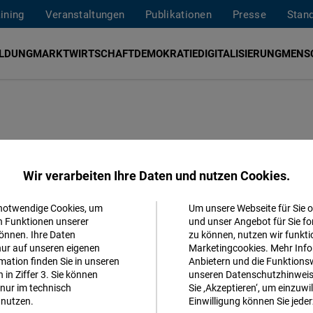
aining
Veranstaltungen
Publikationen
Presse
Stan
ILDUNG
MARKTWIRTSCHAFT
DEMOKRATIE
DIGITALISIERUNG
MENS
Rolle der Türkei
Wir verarbeiten Ihre Daten und nutzen Cookies.
 notwendige Cookies, um
Um unsere Webseite für Sie o
Akzeptieren
n Funktionen unserer
und unser Angebot für Sie fo
önnen. Ihre Daten
zu können, nutzen wir funkti
Matomo
nur auf unseren eigenen
Marketingcookies. Mehr Info
ation finden Sie in unseren
Anbietern und die Funktionsw
in Ziffer 3. Sie können
unseren Datenschutzhinweisen
Facebook
nur im technisch
Sie ‚Akzeptieren‘, um einzuwil
MEHR 
Embed
nutzen.
Einwilligung können Sie jeder