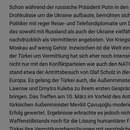
Schon während der russische Präsident Putin in den
Drohkulisse um die Ukraine aufbaute, bemühten sich
Politiker mit reger Reise- und Telefondiplomatie um 
das sowohl mit Russland als auch der Ukraine vielfält
nachdrücklich als Vermittlerin angeboten. Vor Krieg
Moskau auf wenig Gehör. Inzwischen ist die Welt e
der Türkei um Vermittlung hat sich eher noch intensi
nicht nur mit den Konfliktparteien wie auch den NAT
stand etwa der Antrittsbesuch von Olaf Scholz in di
Europa. Es gelang der Türkei auch, die Außenministe
Lawrow und Dmytro Kuleba zu ihrem ersten Gespräch
bringen. Das Treffen am 10. März im Vorfeld des A
türkischen Außenminister Mevlüt Çavuşoğlu moderier
Erfolg gewertet. Ergebnisse erbrachte es jedoch nich
Waffenstillstands noch für die Lösung humanitärer F
Türkei ihre Vermittlungsbemühungen mit persönlic