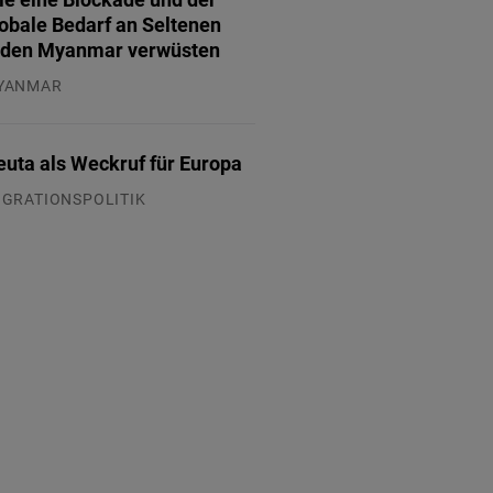
obale Bedarf an Seltenen
rden Myanmar verwüsten
YANMAR
.08.2026
euta als Weckruf für Europa
IGRATIONSPOLITIK
.08.2026