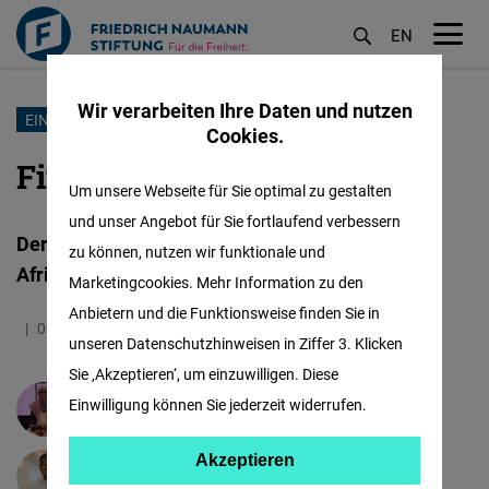
EN
M
öf
Wir verarbeiten Ihre Daten und nutzen
Direkt
EIN NEUES BILD VON AFRIKA
Cookies.
zum
Finanzielle brücken bauen
Inhalt
Um unsere Webseite für Sie optimal zu gestalten
und unser Angebot für Sie fortlaufend verbessern
Der aufstieg inklusiver fintech-unternehmen in
zu können, nutzen wir funktionale und
Afrika
Marketingcookies. Mehr Information zu den
Anbietern und die Funktionsweise finden Sie in
09.10.2025
6.6 Minuten
Sub-Saharan Africa
unseren Datenschutzhinweisen in Ziffer 3. Klicken
Sie ‚Akzeptieren‘, um einzuwilligen. Diese
Einwilligung können Sie jederzeit widerrufen.
Nyima Jadama
Akzeptieren
Akzeptieren
Mthoba Chapi