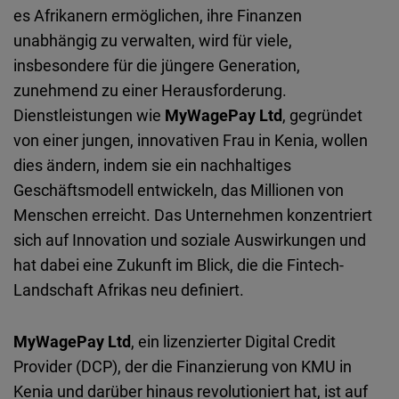
Embed
es Afrikanern ermöglichen, ihre Finanzen
unabhängig zu verwalten, wird für viele,
Cloudinary
insbesondere für die jüngere Generation,
zunehmend zu einer Herausforderung.
Flickr
Dienstleistungen wie
MyWagePay Ltd
, gegründet
Embed
von einer jungen, innovativen Frau in Kenia, wollen
dies ändern, indem sie ein nachhaltiges
Newsletter2go
Geschäftsmodell entwickeln, das Millionen von
Embed
Menschen erreicht. Das Unternehmen konzentriert
sich auf Innovation und soziale Auswirkungen und
Podigee
hat dabei eine Zukunft im Blick, die die Fintech-
Embed
Landschaft Afrikas neu definiert.
D.Vinci
MyWagePay Ltd
, ein lizenzierter Digital Credit
Embed
Provider (DCP), der die Finanzierung von KMU in
Kenia und darüber hinaus revolutioniert hat, ist auf