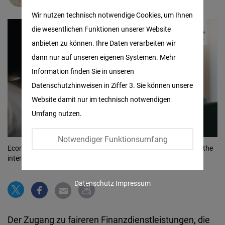
Matomo
Wir nutzen technisch notwendige Cookies, um Ihnen
die wesentlichen Funktionen unserer Website
Facebook
anbieten zu können. Ihre Daten verarbeiten wir
Embed
dann nur auf unseren eigenen Systemen. Mehr
Information finden Sie in unseren
Twitter
Datenschutzhinweisen in Ziffer 3. Sie können unsere
Embed
Website damit nur im technisch notwendigen
Umfang nutzen.
Instagram
Embed
Notwendiger Funktionsumfang
Ecommerce, happy and excited women on the sofa banking on the
internet
© Shutterstock
Youtube
Embed
Datenschutz
Impressum
Google
Maps
Der Zugang zu faireren Finanzdienstleistungen, die