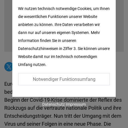
Matomo
Wir nutzen technisch notwendige Cookies, um Ihnen
die wesentlichen Funktionen unserer Website
Facebook
anbieten zu können. Ihre Daten verarbeiten wir
Embed
dann nur auf unseren eigenen Systemen. Mehr
Information finden Sie in unseren
Twitter
Datenschutzhinweisen in Ziffer 3. Sie können unsere
Embed
Website damit nur im technisch notwendigen
Umfang nutzen.
Instagram
Embed
Notwendiger Funktionsumfang
Europa steht vor dem Wendepunkt in einer der
Youtube
bedrohlichsten Krisen seit dem 2. Weltkrieg. Zu
Embed
Beginn der Covid-19-Krise dominierte der Reflex des
Datenschutz
Impressum
Rückzugs auf die vertraute nationale Politik und ihre
Google
Entscheidungsträger. Nun tritt der Umgang mit dem
Maps
Virus und seiner Folgen in eine neue Phase. Die