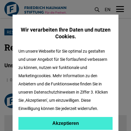
EN
M
öf
Wir verarbeiten Ihre Daten und nutzen
Direkt
RESTART21
Cookies.
zum
Reshape Europe!
Inhalt
Um unsere Webseite für Sie optimal zu gestalten
und unser Angebot für Sie fortlaufend verbessern
Unsere Publikation für die Zukunft Europas
zu können, nutzen wir funktionale und
Marketingcookies. Mehr Information zu den
05.05.2021
2.0 Minuten
Anbietern und die Funktionsweise finden Sie in
unseren Datenschutzhinweisen in Ziffer 3. Klicken
Sie ‚Akzeptieren‘, um einzuwilligen. Diese
freiheit.org
Einwilligung können Sie jederzeit widerrufen.
Akzeptieren
Akzeptieren