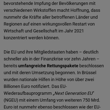
Embed
bevorstehende Impfung der Bevölkerungen mit
verschiedenen Wirkstoffen macht Hoffnung, dass
Cloudinary
nunmehr die Kräfte aller betroffenen Länder und
Regionen auf einen wirkungsvollen Restart von
Flickr
Wirtschaft und Gesellschaft im Jahr 2021
Embed
konzentriert werden können.
Newsletter2go
Die EU und ihre Mitgliedstaaten haben – deutlich
Embed
schneller als in der Finanzkrise vor zehn Jahren –
bereits
umfangreiche Rettungspakete
beschlossen
Podigee
und mit deren Umsetzung begonnen. In Brüssel
Embed
wurden nationale Hilfen in Höhe von über zwei
Billionen Euro notifiziert. Das EU-
D.Vinci
Wiederaufbauprogramm „
Next Generation EU
“
Embed
(NGEU) mit einem Umfang von weiteren 750 Mrd.
Euro ist nunmehr ebenso beschlossen wie der EU-