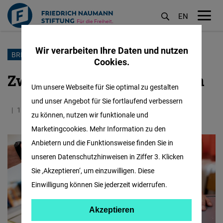
EN
M
öf
Wir verarbeiten Ihre Daten und nutzen
Direkt
BREMEN-WAHL 2023
Cookies.
zum
Zwischen Wut und Tradition
Inhalt
Um unsere Webseite für Sie optimal zu gestalten
und unser Angebot für Sie fortlaufend verbessern
15.05.2023
6.6 Minuten
Deutschland
zu können, nutzen wir funktionale und
Marketingcookies. Mehr Information zu den
Anbietern und die Funktionsweise finden Sie in
unseren Datenschutzhinweisen in Ziffer 3. Klicken
Sie ‚Akzeptieren‘, um einzuwilligen. Diese
Einwilligung können Sie jederzeit widerrufen.
Akzeptieren
Akzeptieren