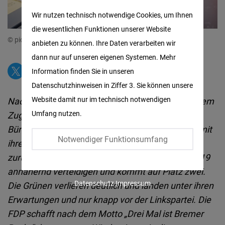
Matomo
Wir nutzen technisch notwendige Cookies, um Ihnen
die wesentlichen Funktionen unserer Website
Facebook
© picture alliance/dpa | Hauke-Christian Dittrich
anbieten zu können. Ihre Daten verarbeiten wir
Embed
dann nur auf unseren eigenen Systemen. Mehr
Information finden Sie in unseren
Twitter
Datenschutzhinweisen in Ziffer 3. Sie können unsere
Embed
Website damit nur im technisch notwendigen
Nach derzeitigem Stand hat die SPD mit deutlichem
Umfang nutzen.
Zugewinn zur vorherigen Wahl die
Instagram
Bürgerschaftswahl in Bremen gewonnen und damit
Embed
Notwendiger Funktionsumfang
ihre Führungsposition im Zwei-Städte-Land
zurückerobert. Die CDU kann ihr Ergebnis von 2019
Youtube
annähernd verteidigen und kommt auf Platz zwei.
Embed
Datenschutz
Impressum
Die Grünen verlieren deutlich und landen unter ihren
Erwartungen und nur knapp vor der Linkspartei. Die
Google
FDP schafft nach dem Motto „Drei Mal ist Bremer
Maps